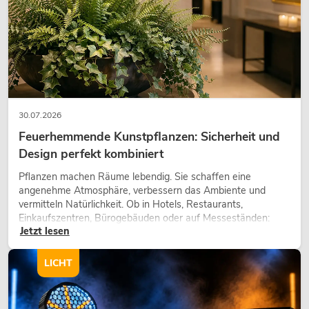
30.07.2026
Feuerhemmende Kunstpflanzen: Sicherheit und
Design perfekt kombiniert
Pflanzen machen Räume lebendig. Sie schaffen eine
angenehme Atmosphäre, verbessern das Ambiente und
vermitteln Natürlichkeit. Ob in Hotels, Restaurants,
Einkaufszentren, Bürogebäuden oder auf Messeständen:
Jetzt lesen
eine hochwertige Begrünung gehört heute längst zum
modernen Raumkonzept.
LICHT