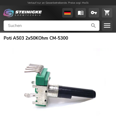
Verkauf nur an Gewerbetreibende. Preise zzgl. MwSt.
Poti A503 2x50KOhm CM-5300