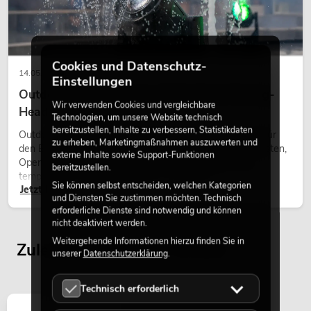
Cookies und Datenschutz-
14.05.2026
Einstellungen
Outdoor Moving-Heads: Wetterfeste Moving-
Wir verwenden Cookies und vergleichbare
Heads bei Events
Technologien, um unsere Website technisch
bereitzustellen, Inhalte zu verbessern, Statistikdaten
Outdoor Moving-Heads sind bewegliche Scheinwerfer für
zu erheben, Marketingmaßnahmen auszuwerten und
den Einsatz im Freien. Sie werden bei Festivals, Stadtfesten,
externe Inhalte sowie Support-Funktionen
Open-Air-Konzerten, Architekturinszenierungen und
bereitzustellen.
temporären Außeninstallationen eingesetzt.
Sie können selbst entscheiden, welchen Kategorien
Jetzt lesen
und Diensten Sie zustimmen möchten. Technisch
erforderliche Dienste sind notwendig und können
nicht deaktiviert werden.
Weitergehende Informationen hierzu finden Sie in
Zuletzt angesehene Artikel
unserer
Datenschutzerklärung
.
Technisch erforderlich