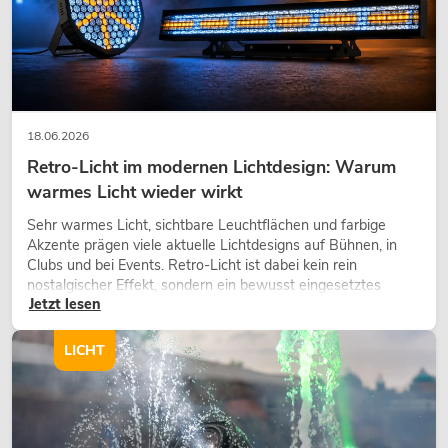
18.06.2026
Retro-Licht im modernen Lichtdesign: Warum
warmes Licht wieder wirkt
Sehr warmes Licht, sichtbare Leuchtflächen und farbige
Akzente prägen viele aktuelle Lichtdesigns auf Bühnen, in
Clubs und bei Events. Retro-Licht ist dabei kein rein
nostalgischer Effekt, sondern ein bewusst eingesetztes
Jetzt lesen
Gestaltungsmittel: Es schafft Atmosphäre, gibt Szenen
Charakter und kann technische LED-Setups emotionaler
wirken lassen.
LICHT