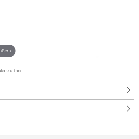
ößern
alerie öffnen