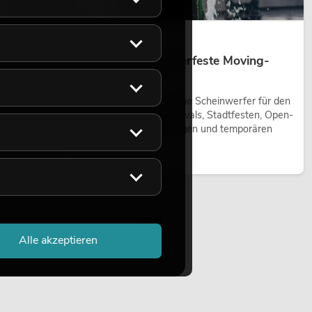
14.05.2026
Outdoor Moving-Heads: Wetterfeste Moving-
Heads bei Events
Outdoor Moving-Heads sind bewegliche Scheinwerfer für den
Einsatz im Freien. Sie werden bei Festivals, Stadtfesten, Open-
Air-Konzerten, Architekturinszenierungen und temporären
Außeninstallationen eingesetzt.
Jetzt lesen
Alle akzeptieren