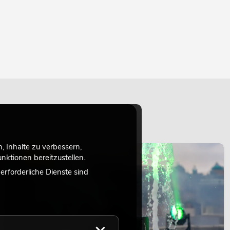
 Inhalte zu verbessern,
LICHT
ktionen bereitzustellen.
rforderliche Dienste sind