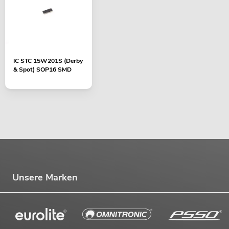
No. 20000451
Bestand reicht ca. 12 Wo.
419,00
€
IC STC 15W201S (Derby
& Spot) SOP16 SMD
Unsere Marken
EUROLITE Set LED KLS-170 Kompakt-
Lichtset + M-4 Boxenhochständer
Artikel nicht mehr verfügbar
No. 20000453