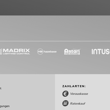
ZAHLARTEN:
t
Vorauskasse
Ratenkauf
ngungen