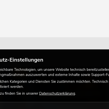
utz-Einstellungen
chbare Technologien, um unsere Website technisch bereitzustellen,
LICHT
tingmaßnahmen auszuwerten und externe Inhalte sowie Support-Fun
lchen Kategorien und Diensten Sie zustimmen möchten. Technisch e
iviert werden.
u finden Sie in unserer
Datenschutzerklärung
.