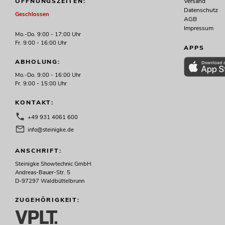
Versand
ÖFFNUNGSZEITEN:
Datenschutz
Geschlossen
AGB
Impressum
Mo.-Do. 9:00 - 17:00 Uhr
EUROLITE LED KLS Laser Bar FX-
Fr. 9:00 - 16:00 Uhr
Lichtset
APPS
No. 51741090
ABHOLUNG:
Bestand reicht ca. 12 Wo.
Mo.-Do. 9:00 - 16:00 Uhr
Fr. 9:00 - 15:00 Uhr
318,49
€
379,00 €
KONTAKT:
+49 931 4061 600
info@steinigke.de
-16%
ANSCHRIFT:
Steinigke Showtechnic GmbH
Andreas-Bauer-Str. 5
D-97297 Waldbüttelbrunn
ZUGEHÖRIGKEIT: