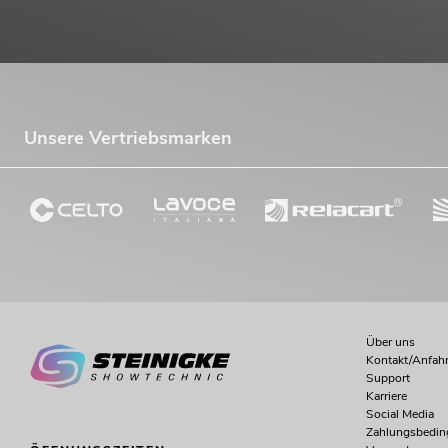
Unsere Vertriebsmarken
EUROLITE LED KLS-170 Kompakt-
Lichtset
Artikel nicht mehr verfügbar
No. 42109620
-16%
Über uns
Kontakt/Anfahr
Support
Karriere
Social Media
Zahlungsbedi