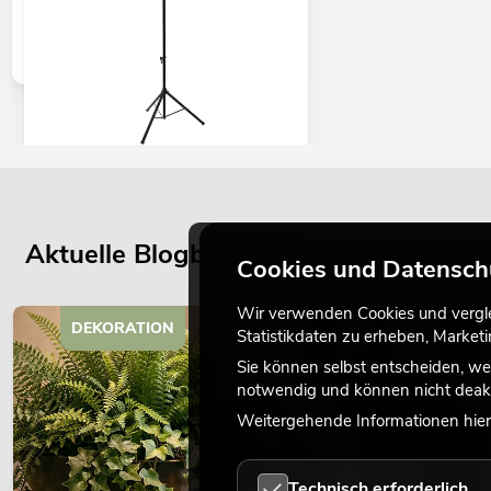
EUROLITE Set LED KLS Laser Bar FX +
M-3 Boxenhochständer
No. 20000172
Aktuelle Blogbeiträge
Bestand reicht ca. 12 Wo.
Cookies und Datensch
Wir verwenden Cookies und verglei
399,00
€
DEKORATION
Statistikdaten zu erheben, Marke
Sie können selbst entscheiden, we
notwendig und können nicht deakt
Weitergehende Informationen hierz
Technisch erforderlich