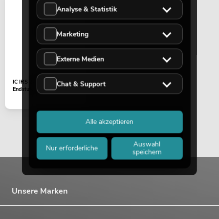
Analyse & Statistik
Marketing
Externe Medien
PSSO PA Set PRO M MK2
IC IRS 2092 SPBF Klasse D
Chat & Support
Artikel nicht mehr verfügbar
No. 20000457
Endstufe
Alle akzeptieren
Auswahl
Nur erforderliche
speichern
Unsere Marken
PSSO PA Set PRO L MK2
Artikel nicht mehr verfügbar
No. 20000458