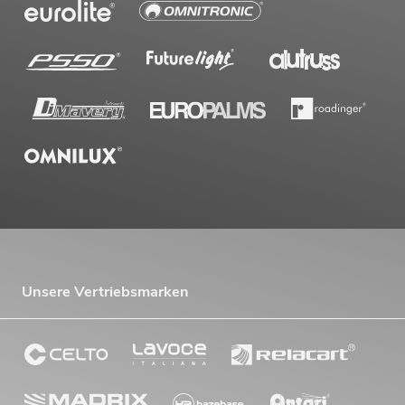
OMNITRONIC PAS MK3 Performer Set
Artikel nicht mehr verfügbar
No. 20000745
Unsere Vertriebsmarken