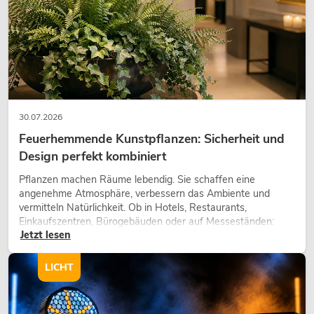
OMNITRONIC DJP-700P Class-D
Verstärker
Artikel nicht mehr verfügbar
No. 10451602
30.07.2026
Feuerhemmende Kunstpflanzen: Sicherheit und
Design perfekt kombiniert
Pflanzen machen Räume lebendig. Sie schaffen eine
angenehme Atmosphäre, verbessern das Ambiente und
vermitteln Natürlichkeit. Ob in Hotels, Restaurants,
Einkaufszentren, Bürogebäuden oder auf Messeständen:
Jetzt lesen
eine hochwertige Begrünung gehört heute längst zum
modernen Raumkonzept.
LICHT
OMNITRONIC XDA-1002 Class-D-
Verstärker
No. 10451635
Bestand reicht ca. 12 Wo.