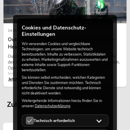
549,00
€
Cookies und Datenschutz-
14.05.2026
Einstellungen
Outdoor Moving-Heads: Wetterfeste Moving-
Wir verwenden Cookies und vergleichbare
Heads bei Events
Technologien, um unsere Website technisch
bereitzustellen, Inhalte zu verbessern, Statistikdaten
Outdoor Moving-Heads sind bewegliche Scheinwerfer für
zu erheben, Marketingmaßnahmen auszuwerten und
den Einsatz im Freien. Sie werden bei Festivals, Stadtfesten,
externe Inhalte sowie Support-Funktionen
Open-Air-Konzerten, Architekturinszenierungen und
bereitzustellen.
temporären Außeninstallationen eingesetzt.
Sie können selbst entscheiden, welchen Kategorien
Jetzt lesen
und Diensten Sie zustimmen möchten. Technisch
erforderliche Dienste sind notwendig und können
nicht deaktiviert werden.
PSSO PA Set PRO S MK2
Weitergehende Informationen hierzu finden Sie in
Artikel nicht mehr verfügbar
Zuletzt angesehene Artikel
No. 20000456
unserer
Datenschutzerklärung
.
Technisch erforderlich