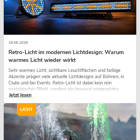
345,00
€
18.06.2026
Retro-Licht im modernen Lichtdesign: Warum
warmes Licht wieder wirkt
Sehr warmes Licht, sichtbare Leuchtflächen und farbige
Akzente prägen viele aktuelle Lichtdesigns auf Bühnen, in
Clubs und bei Events. Retro-Licht ist dabei kein rein
nostalgischer Effekt, sondern ein bewusst eingesetztes
Jetzt lesen
Gestaltungsmittel: Es schafft Atmosphäre, gibt Szenen
Charakter und kann technische LED-Setups emotionaler
wirken lassen.
LICHT
OMNITRONIC XDA-2402 Class-D-
Verstärker
No. 10451636
Bestand reicht ca. 12 Wo.