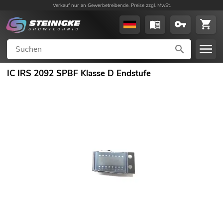
Verkauf nur an Gewerbetreibende. Preise zzgl. MwSt.
IC IRS 2092 SPBF Klasse D Endstufe