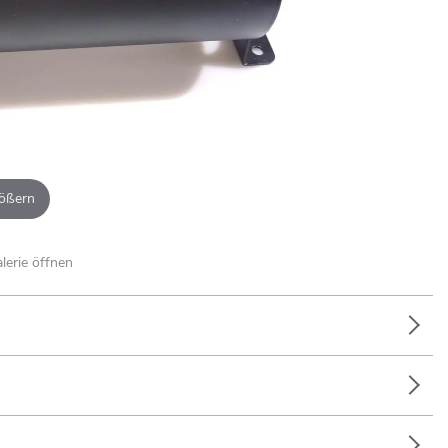
ößern
alerie öffnen