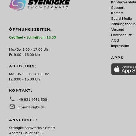
Kontakt/Anfahr
Support
EUROLITE Set LED KLS Laser Bar FX-
Karriere
Lichtset + M-4 Boxenhochständer
Social Media
No. 20000451
Zahlungsbedi
Bestand reicht ca. 12 Wo.
Versand
ÖFFNUNGSZEITEN:
Datenschutz
Geöffnet - Schließt um 16:00
AGB
419,00
€
Impressum
Mo.-Do. 9:00 - 17:00 Uhr
Fr. 9:00 - 16:00 Uhr
APPS
ABHOLUNG:
Mo.-Do. 9:00 - 16:00 Uhr
Fr. 9:00 - 15:00 Uhr
KONTAKT:
+49 931 4061 600
info@steinigke.de
ANSCHRIFT:
Steinigke Showtechnic GmbH
Andreas-Bauer-Str. 5