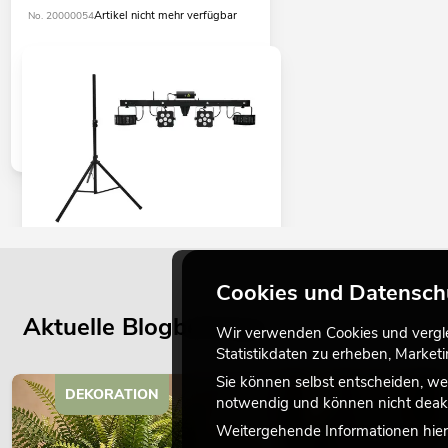
Artikel nicht mehr verfügbar
No. 20000054
EUROLITE Set LED KLS Laser Bar PRO
FX + M-2 Boxenhochständer
Cookies und Datensch
Artikel nicht mehr verfügbar
No. 20000055
Aktuelle Blogbeiträge
Wir verwenden Cookies und verglei
Statistikdaten zu erheben, Marke
Sie können selbst entscheiden, we
DEKORATION
notwendig und können nicht deakt
Weitergehende Informationen hierz