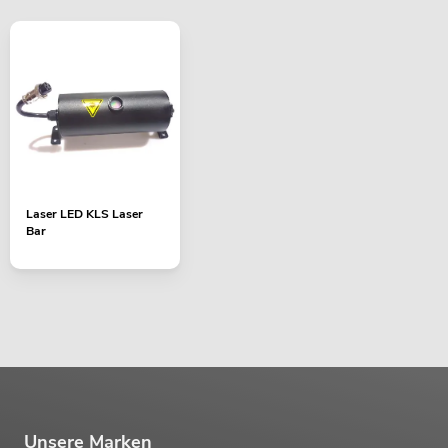
EUROLITE Set LED KLS Laser Bar PRO
FX + M-3 Boxenhochständer
Artikel nicht mehr verfügbar
No. 20000173
Laser LED KLS Laser
Bar
EUROLITE Set LED KLS Laser Bar FX +
Boxenhochständer heavy, Alu sw
Artikel nicht mehr verfügbar
No. 20000288
Unsere Marken