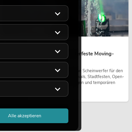
14.05.2026
Outdoor Moving-Heads: Wetterfeste Moving-
Heads bei Events
Outdoor Moving-Heads sind bewegliche Scheinwerfer für den
Einsatz im Freien. Sie werden bei Festivals, Stadtfesten, Open-
Air-Konzerten, Architekturinszenierungen und temporären
Außeninstallationen eingesetzt.
Jetzt lesen
Alle akzeptieren