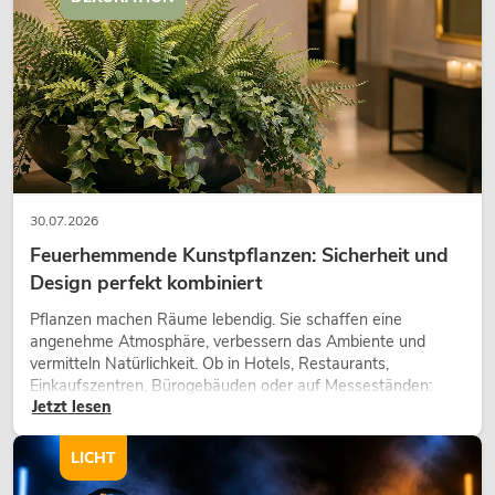
30.07.2026
Feuerhemmende Kunstpflanzen: Sicherheit und
Design perfekt kombiniert
EUROLITE Set LED KLS Laser Bar FX +
Pflanzen machen Räume lebendig. Sie schaffen eine
Boxenhochständer heavy, Alu sw
angenehme Atmosphäre, verbessern das Ambiente und
Artikel nicht mehr verfügbar
No. 20000288
vermitteln Natürlichkeit. Ob in Hotels, Restaurants,
Einkaufszentren, Bürogebäuden oder auf Messeständen:
Jetzt lesen
eine hochwertige Begrünung gehört heute längst zum
modernen Raumkonzept.
LICHT