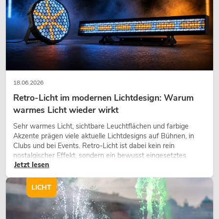
EUROLITE Set LED KLS Laser Bar FX-
Lichtset + M-4 Boxenhochständer
No. 20000451
18.06.2026
Bestand reicht ca. 12 Wo.
Retro-Licht im modernen Lichtdesign: Warum
warmes Licht wieder wirkt
419,00
€
Sehr warmes Licht, sichtbare Leuchtflächen und farbige
Akzente prägen viele aktuelle Lichtdesigns auf Bühnen, in
Clubs und bei Events. Retro-Licht ist dabei kein rein
nostalgischer Effekt, sondern ein bewusst eingesetztes
Jetzt lesen
Gestaltungsmittel: Es schafft Atmosphäre, gibt Szenen
-16%
Charakter und kann technische LED-Setups emotionaler
wirken lassen.
LICHT