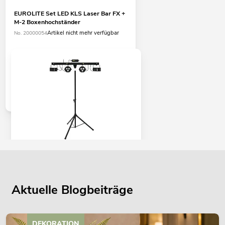
EUROLITE Set LED KLS Laser Bar FX +
M-2 Boxenhochständer
Artikel nicht mehr verfügbar
No. 20000054
EUROLITE Set LED KLS Laser Bar FX +
M-3 Boxenhochständer
No. 20000172
Aktuelle Blogbeiträge
Bestand reicht ca. 12 Wo.
399,00
€
DEKORATION