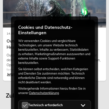
EUROLITE LED KLS Laser Bar FX-
Cookies und Datenschutz-
Lichtset
Einstellungen
No. 51741090
14.05.2026
Bestand reicht ca. 12 Wo.
Outdoor Moving-Heads: Wetterfeste Moving-
Wir verwenden Cookies und vergleichbare
Technologien, um unsere Website technisch
Heads bei Events
bereitzustellen, Inhalte zu verbessern, Statistikdaten
318,49
€
zu erheben, Marketingmaßnahmen auszuwerten und
379,00 €
Outdoor Moving-Heads sind bewegliche Scheinwerfer für
externe Inhalte sowie Support-Funktionen
den Einsatz im Freien. Sie werden bei Festivals, Stadtfesten,
bereitzustellen.
Open-Air-Konzerten, Architekturinszenierungen und
Sie können selbst entscheiden, welchen Kategorien
temporären Außeninstallationen eingesetzt.
und Diensten Sie zustimmen möchten. Technisch
Jetzt lesen
erforderliche Dienste sind notwendig und können
nicht deaktiviert werden.
Weitergehende Informationen hierzu finden Sie in
unserer
Datenschutzerklärung
.
Zuletzt angesehene Artikel
Technisch erforderlich