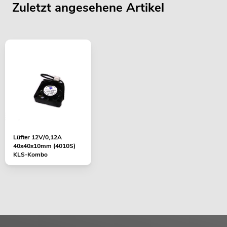
Zuletzt angesehene Artikel
EUROLITE Set LED KLS Laser Bar Pro
FX + Boxenhochständer heavy, Alu sw
Artikel nicht mehr verfügbar
No. 20000289
Lüfter 12V/0,12A
40x40x10mm (4010S)
KLS-Kombo
EUROLITE Set LED KLS Laser Bar FX-
Lichtset + M-4 Boxenhochständer
No. 20000451
Bestand reicht ca. 12 Wo.