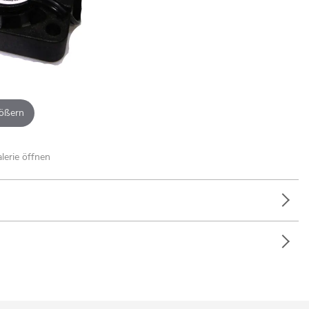
ößern
alerie öffnen