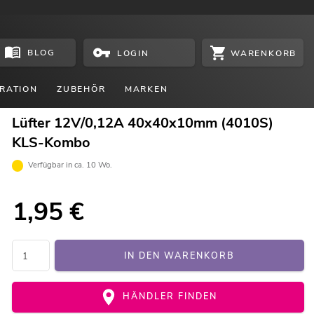
BLOG
WARENKORB
LOGIN
RATION
ZUBEHÖR
MARKEN
Lüfter 12V/0,12A 40x40x10mm (4010S)
KLS-Kombo
Verfügbar in ca. 10 Wo.
1,95
€
IN DEN WARENKORB
HÄNDLER FINDEN