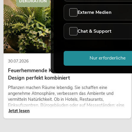
DEKORATION
Artikel nicht mehr verfügbar
No. 20000173
Externe Medien
Chat & Support
Nur erforderliche
30.07.2026
Feuerhemmende Kunstpflanzen: Sicherheit und
Design perfekt kombiniert
EUROLITE Set LED KLS Laser Bar FX +
Boxenhochständer heavy, Alu sw
Pflanzen machen Räume lebendig. Sie schaffen eine
Artikel nicht mehr verfügbar
No. 20000288
angenehme Atmosphäre, verbessern das Ambiente und
vermitteln Natürlichkeit. Ob in Hotels, Restaurants,
Einkaufszentren, Bürogebäuden oder auf Messeständen: eine
Jetzt lesen
hochwertige Begrünung gehört heute längst zum modernen
Raumkonzept.