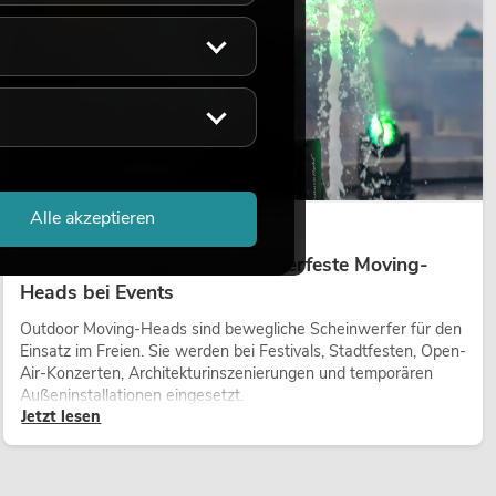
LICHT
Alle akzeptieren
14.05.2026
Outdoor Moving-Heads: Wetterfeste Moving-
Heads bei Events
Outdoor Moving-Heads sind bewegliche Scheinwerfer für den
Einsatz im Freien. Sie werden bei Festivals, Stadtfesten, Open-
Air-Konzerten, Architekturinszenierungen und temporären
Außeninstallationen eingesetzt.
Jetzt lesen