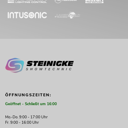
PRO + Easy Show + 2x M-4
Boxenhochständer
No. 20000868
Bestand reicht ca. 12 Wo.
1.199,00
€
-16%
ÖFFNUNGSZEITEN:
Geöffnet - Schließt um 16:00
Mo.-Do. 9:00 - 17:00 Uhr
EUROLITE LED KLS Laser Bar FX-
Fr. 9:00 - 16:00 Uhr
Lichtset