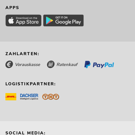
APPS
89,74
€
-16%
ZAHLARTEN:
Vorauskasse
Ratenkauf
LOGISTIKPARTNER:
EUROLITE LED KLS Laser Bar FX-
Lichtset ws
No. 51741096
Bestand reicht ca. 12 Wo.
SOCIAL MEDIA: