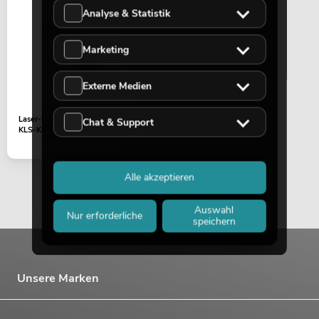
Analyse & Statistik
EUROLITE Set LED KLS Laser Bar FX-
Lichtset + M-4 Boxenhochständer
Marketing
No. 20000451
Bestand reicht ca. 12 Wo.
Externe Medien
419,00
€
Laser-Modul 532nm LED
Chat & Support
KLS-Kombo Laser
Alle akzeptieren
Auswahl
Nur erforderliche
speichern
Unsere Marken