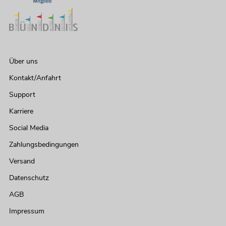
449,00
€
Über uns
Kontakt/Anfahrt
Support
Karriere
Social Media
Zahlungsbedingungen
Versand
Datenschutz
Laser LED KLS Laser Bar
No. E6508130
AGB
Bestand reicht ca. 12 Wo.
Impressum