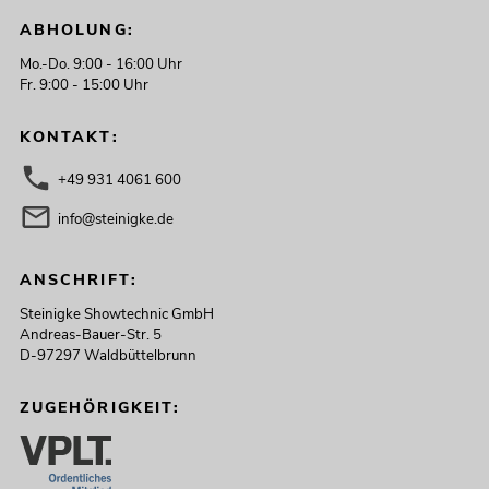
No. 51741090
Bestand reicht ca. 12 Wo.
ABHOLUNG:
Mo.-Do. 9:00 - 16:00 Uhr
Fr. 9:00 - 15:00 Uhr
318,49
€
379,00 €
KONTAKT:
+49 931 4061 600
info@steinigke.de
ANSCHRIFT:
Steinigke Showtechnic GmbH
Andreas-Bauer-Str. 5
D-97297 Waldbüttelbrunn
ZUGEHÖRIGKEIT:
EUROLITE LED KLS Laser Bar PRO FX-
Lichtset
No. 51741091
Bestand reicht ca. 12 Wo.