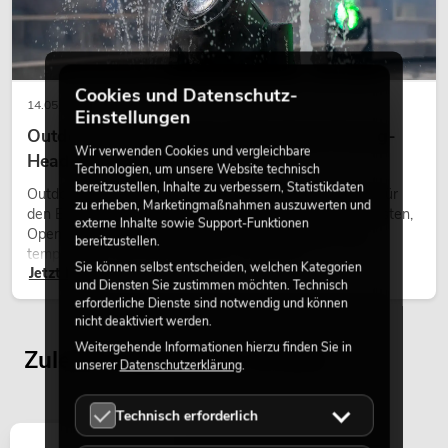
Cookies und Datenschutz-
14.05.2026
Einstellungen
Outdoor Moving-Heads: Wetterfeste Moving-
Wir verwenden Cookies und vergleichbare
Heads bei Events
Technologien, um unsere Website technisch
bereitzustellen, Inhalte zu verbessern, Statistikdaten
Outdoor Moving-Heads sind bewegliche Scheinwerfer für
zu erheben, Marketingmaßnahmen auszuwerten und
EUROLITE Set LED KLS Laser Bar Pro
den Einsatz im Freien. Sie werden bei Festivals, Stadtfesten,
externe Inhalte sowie Support-Funktionen
FX + Boxenhochständer heavy, Alu sw
Open-Air-Konzerten, Architekturinszenierungen und
bereitzustellen.
Artikel nicht mehr verfügbar
No. 20000289
temporären Außeninstallationen eingesetzt.
Sie können selbst entscheiden, welchen Kategorien
Jetzt lesen
und Diensten Sie zustimmen möchten. Technisch
erforderliche Dienste sind notwendig und können
nicht deaktiviert werden.
Weitergehende Informationen hierzu finden Sie in
Zuletzt angesehene Artikel
unserer
Datenschutzerklärung
.
Technisch erforderlich