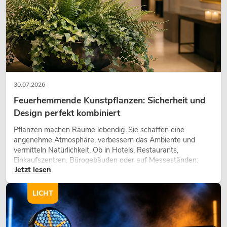
EUROLITE Set LED KLS Laser Bar FX +
M-3 Boxenhochständer
No. 20000172
30.07.2026
Bestand reicht ca. 12 Wo.
Feuerhemmende Kunstpflanzen: Sicherheit und
Design perfekt kombiniert
399,00
€
Pflanzen machen Räume lebendig. Sie schaffen eine
angenehme Atmosphäre, verbessern das Ambiente und
vermitteln Natürlichkeit. Ob in Hotels, Restaurants,
Einkaufszentren, Bürogebäuden oder auf Messeständen:
Jetzt lesen
eine hochwertige Begrünung gehört heute längst zum
modernen Raumkonzept.
LICHT