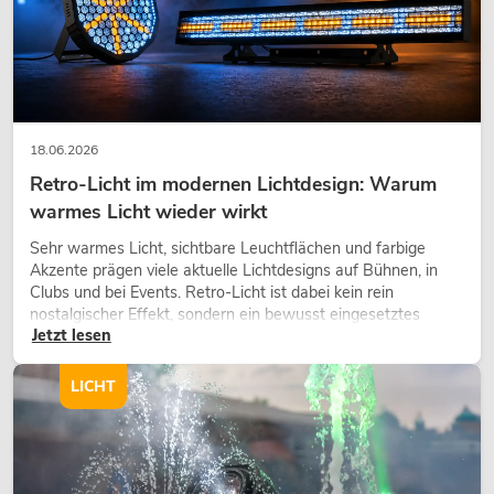
EUROLITE Set LED KLS Laser Bar PRO
FX + M-3 Boxenhochständer
Artikel nicht mehr verfügbar
No. 20000173
18.06.2026
Retro-Licht im modernen Lichtdesign: Warum
warmes Licht wieder wirkt
Sehr warmes Licht, sichtbare Leuchtflächen und farbige
Akzente prägen viele aktuelle Lichtdesigns auf Bühnen, in
Clubs und bei Events. Retro-Licht ist dabei kein rein
nostalgischer Effekt, sondern ein bewusst eingesetztes
Jetzt lesen
Gestaltungsmittel: Es schafft Atmosphäre, gibt Szenen
Charakter und kann technische LED-Setups emotionaler
wirken lassen.
LICHT
EUROLITE Set LED KLS Laser Bar FX +
Boxenhochständer heavy, Alu sw
Artikel nicht mehr verfügbar
No. 20000288