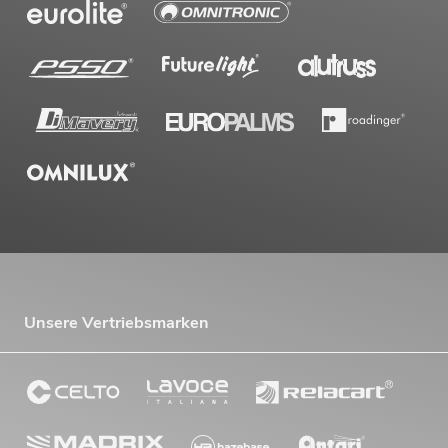
EUROLITE Set LED KLS Laser Bar PRO
FX-Lichtset + M-4 Boxenhochständer
No. 20000452
Bestand reicht ca. 12 Wo.
499,00
€
Unsere Vertriebsmarken
EUROLITE Set 2x LED KLS Laser Bar