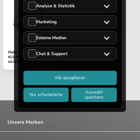
Analyse & Statistik
EUROLITE LED KLS Laser Bar FX-
Lichtset ws
Marketing
No. 51741096
Bestand reicht ca. 12 Wo.
Externe Medien
335,29
€
399,00 €
Platine (LED) 1W LED
Chat & Support
KLS-Kombo Laser (CRT-
mLXLED508)
Alle akzeptieren
Auswahl
Nur erforderliche
speichern
Unsere Marken