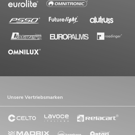
EUROLITE Set LED KLS Laser Bar FX-
Lichtset weiß + BPS-2
Boxenhochständer weiß
No. 20000920
Bestand reicht ca. 12 Wo.
499,00
€
Unsere Vertriebsmarken
EUROLITE Set LED KLS Laser Bar FX-
Lichtset weiß + BPS-3