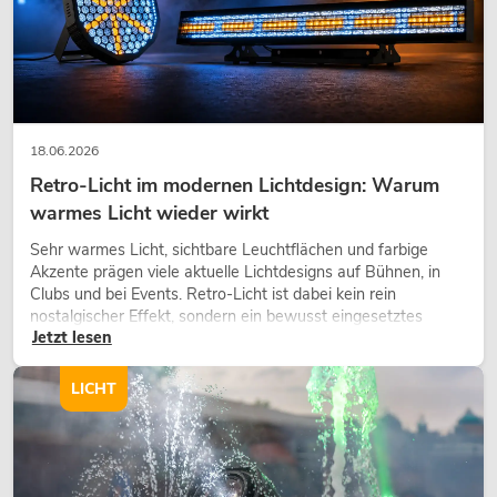
EUROLITE Set LED KLS Laser Bar FX-
Lichtset + M-4 Boxenhochständer
No. 20000451
18.06.2026
Bestand reicht ca. 12 Wo.
Retro-Licht im modernen Lichtdesign: Warum
warmes Licht wieder wirkt
419,00
€
Sehr warmes Licht, sichtbare Leuchtflächen und farbige
Akzente prägen viele aktuelle Lichtdesigns auf Bühnen, in
Clubs und bei Events. Retro-Licht ist dabei kein rein
nostalgischer Effekt, sondern ein bewusst eingesetztes
Jetzt lesen
Gestaltungsmittel: Es schafft Atmosphäre, gibt Szenen
-16%
Charakter und kann technische LED-Setups emotionaler
wirken lassen.
LICHT