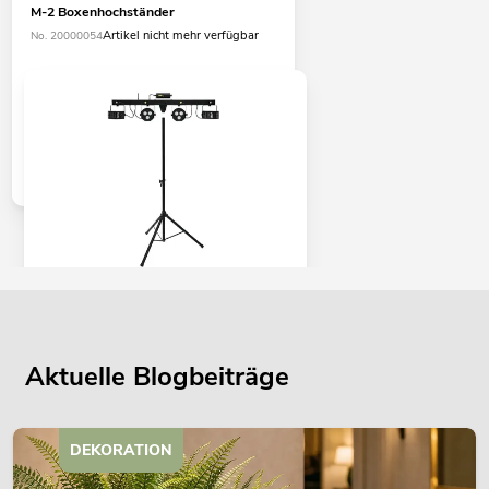
M-2 Boxenhochständer
Artikel nicht mehr verfügbar
No. 20000054
EUROLITE Set LED KLS Laser Bar FX +
M-3 Boxenhochständer
No. 20000172
Aktuelle Blogbeiträge
Bestand reicht ca. 12 Wo.
399,00
€
DEKORATION