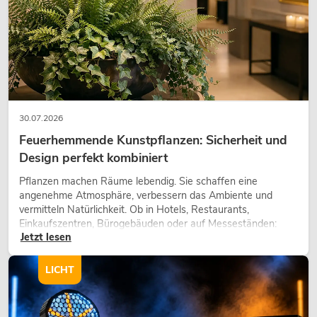
30.07.2026
Feuerhemmende Kunstpflanzen: Sicherheit und
Design perfekt kombiniert
EUROLITE Set LED KLS Laser Bar FX +
Pflanzen machen Räume lebendig. Sie schaffen eine
Boxenhochständer heavy, Alu sw
angenehme Atmosphäre, verbessern das Ambiente und
Artikel nicht mehr verfügbar
No. 20000288
vermitteln Natürlichkeit. Ob in Hotels, Restaurants,
Einkaufszentren, Bürogebäuden oder auf Messeständen:
Jetzt lesen
eine hochwertige Begrünung gehört heute längst zum
modernen Raumkonzept.
LICHT