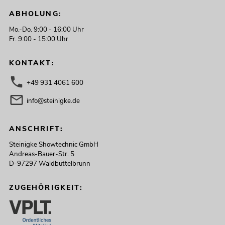
Artikel nicht mehr verfügbar
No. 20000734
ABHOLUNG:
Mo.-Do. 9:00 - 16:00 Uhr
Fr. 9:00 - 15:00 Uhr
KONTAKT:
+49 931 4061 600
info@steinigke.de
EUROLITE Set LED KLS-902 + M-4
ANSCHRIFT:
Boxenhochständer
Steinigke Showtechnic GmbH
Artikel nicht mehr verfügbar
No. 20000817
Andreas-Bauer-Str. 5
D-97297 Waldbüttelbrunn
ZUGEHÖRIGKEIT: