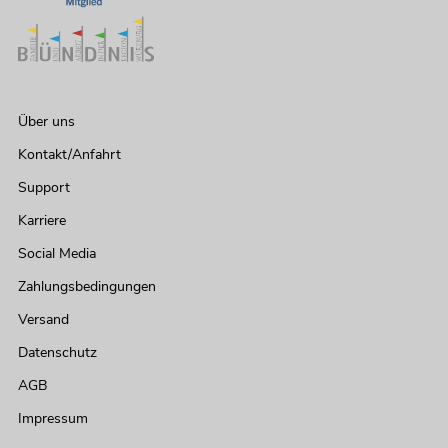
EUROLITE Set LED KLS-902 + Laser
Derby Mobile Bundle
Über uns
Artikel nicht mehr verfügbar
No. 20000911
Kontakt/Anfahrt
Support
Karriere
Social Media
Zahlungsbedingungen
Versand
Datenschutz
EUROLITE Set LED KLS Laser Bar FX-
AGB
Lichtset weiß + BPS-2
Boxenhochständer weiß
Impressum
No. 20000920
Bestand reicht ca. 12 Wo.