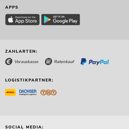
APPS
499,00
€
ZAHLARTEN:
Vorauskasse
Ratenkauf
LOGISTIKPARTNER:
EUROLITE Set LED KLS Laser Bar FX-
Lichtset weiß + BPS-3
Boxenhochständer weiß
No. 20000966
Bestand reicht ca. 12 Wo.
SOCIAL MEDIA: