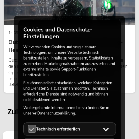
EUROLITE LED KLS Laser Bar FX-
Lichtset
Cookies und Datenschutz-
No. 51741090
14.05.2026
Einstellungen
Bestand reicht ca. 12 Wo.
Outdoor Moving-Heads: Wetterfeste Moving-
Wir verwenden Cookies und vergleichbare
Heads bei Events
Technologien, um unsere Website technisch
318,49
€
bereitzustellen, Inhalte zu verbessern, Statistikdaten
379,00 €
Outdoor Moving-Heads sind bewegliche Scheinwerfer für
zu erheben, Marketingmaßnahmen auszuwerten und
den Einsatz im Freien. Sie werden bei Festivals, Stadtfesten,
externe Inhalte sowie Support-Funktionen
Open-Air-Konzerten, Architekturinszenierungen und
bereitzustellen.
temporären Außeninstallationen eingesetzt.
Sie können selbst entscheiden, welchen Kategorien
Jetzt lesen
und Diensten Sie zustimmen möchten. Technisch
erforderliche Dienste sind notwendig und können
nicht deaktiviert werden.
Weitergehende Informationen hierzu finden Sie in
Zuletzt angesehene Artikel
unserer
Datenschutzerklärung
.
Technisch erforderlich