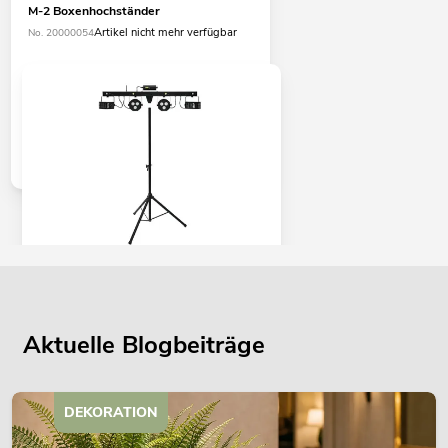
M-2 Boxenhochständer
Artikel nicht mehr verfügbar
No. 20000054
EUROLITE Set LED KLS Laser Bar FX +
M-3 Boxenhochständer
No. 20000172
Aktuelle Blogbeiträge
Bestand reicht ca. 12 Wo.
399,00
€
DEKORATION