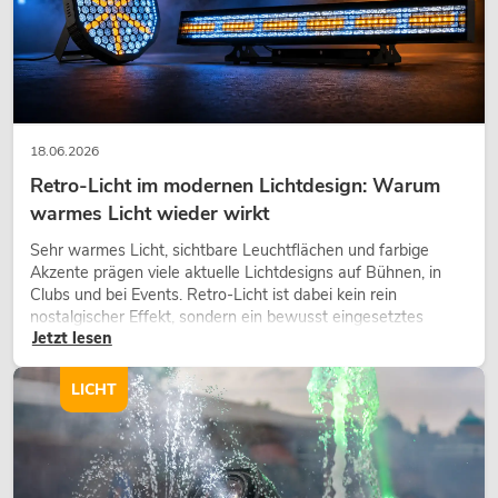
EUROLITE Set LED KLS Laser Bar FX-
Lichtset + M-4 Boxenhochständer
No. 20000451
18.06.2026
Bestand reicht ca. 12 Wo.
Retro-Licht im modernen Lichtdesign: Warum
warmes Licht wieder wirkt
419,00
€
Sehr warmes Licht, sichtbare Leuchtflächen und farbige
Akzente prägen viele aktuelle Lichtdesigns auf Bühnen, in
Clubs und bei Events. Retro-Licht ist dabei kein rein
nostalgischer Effekt, sondern ein bewusst eingesetztes
Jetzt lesen
Gestaltungsmittel: Es schafft Atmosphäre, gibt Szenen
-16%
Charakter und kann technische LED-Setups emotionaler
wirken lassen.
LICHT