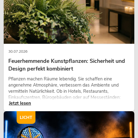
30.07.2026
Feuerhemmende Kunstpflanzen: Sicherheit und
Design perfekt kombiniert
EUROLITE Set LED KLS Laser Bar FX +
Pflanzen machen Räume lebendig. Sie schaffen eine
Boxenhochständer heavy, Alu sw
angenehme Atmosphäre, verbessern das Ambiente und
Artikel nicht mehr verfügbar
No. 20000288
vermitteln Natürlichkeit. Ob in Hotels, Restaurants,
Einkaufszentren, Bürogebäuden oder auf Messeständen:
Jetzt lesen
eine hochwertige Begrünung gehört heute längst zum
modernen Raumkonzept.
LICHT