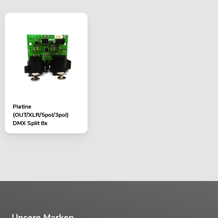
Platine
(OUT/XLR/5pol/3pol)
DMX Split 8x
Unsere Marken