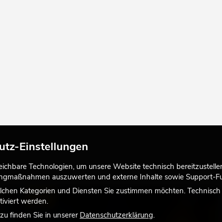
utz-Einstellungen
chbare Technologien, um unsere Website technisch bereitzustellen,
tingmaßnahmen auszuwerten und externe Inhalte sowie Support-Fun
lchen Kategorien und Diensten Sie zustimmen möchten. Technisch e
LICHT
iviert werden.
u finden Sie in unserer
Datenschutzerklärung
.