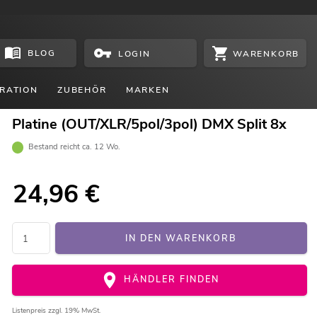
BLOG
WARENKORB
LOGIN
RATION
ZUBEHÖR
MARKEN
Platine (OUT/XLR/5pol/3pol) DMX Split 8x
Bestand reicht ca. 12 Wo.
24,96
€
IN DEN WARENKORB
HÄNDLER FINDEN
Listenpreis
zzgl. 19% MwSt.