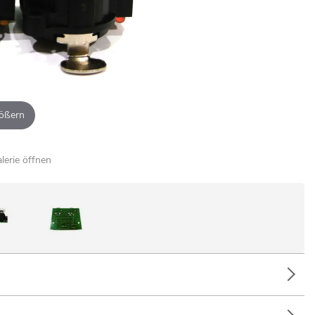
ößern
alerie öffnen