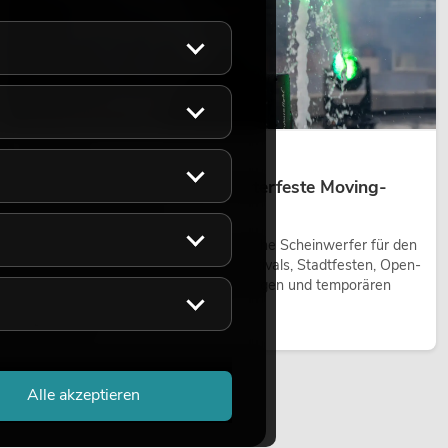
14.05.2026
Outdoor Moving-Heads: Wetterfeste Moving-
Heads bei Events
Outdoor Moving-Heads sind bewegliche Scheinwerfer für den
Einsatz im Freien. Sie werden bei Festivals, Stadtfesten, Open-
Air-Konzerten, Architekturinszenierungen und temporären
Außeninstallationen eingesetzt.
Jetzt lesen
Alle akzeptieren