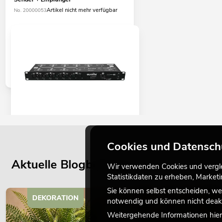
Artikel nicht mehr verfügbar
No. 20000053
EUROLITE DMX Split 8X Splitter
Cookies und Datensch
No. 70064825
Bestand reicht ca. 12 Wo.
Aktuelle Blogbeiträge
Wir verwenden Cookies und verglei
Statistikdaten zu erheben, Marke
Sie können selbst entscheiden, we
179,00
€
DEKORATION
notwendig und können nicht deakt
Weitergehende Informationen hierz