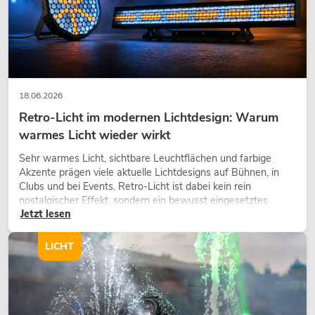
18.06.2026
Retro-Licht im modernen Lichtdesign: Warum
warmes Licht wieder wirkt
Sehr warmes Licht, sichtbare Leuchtflächen und farbige
Akzente prägen viele aktuelle Lichtdesigns auf Bühnen, in
Clubs und bei Events. Retro-Licht ist dabei kein rein
nostalgischer Effekt, sondern ein bewusst eingesetztes
Jetzt lesen
Gestaltungsmittel: Es schafft Atmosphäre, gibt Szenen
Charakter und kann technische LED-Setups emotionaler
wirken lassen.
LICHT