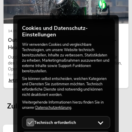
Cookies und Datenschutz-
14.05.2026
Einstellungen
Outdoor Moving-Heads: Wetterfeste Moving-
Wir verwenden Cookies und vergleichbare
Heads bei Events
Technologien, um unsere Website technisch
bereitzustellen, Inhalte zu verbessern, Statistikdaten
Outdoor Moving-Heads sind bewegliche Scheinwerfer für
zu erheben, Marketingmaßnahmen auszuwerten und
den Einsatz im Freien. Sie werden bei Festivals, Stadtfesten,
externe Inhalte sowie Support-Funktionen
Open-Air-Konzerten, Architekturinszenierungen und
bereitzustellen.
temporären Außeninstallationen eingesetzt.
Sie können selbst entscheiden, welchen Kategorien
Jetzt lesen
und Diensten Sie zustimmen möchten. Technisch
erforderliche Dienste sind notwendig und können
nicht deaktiviert werden.
Weitergehende Informationen hierzu finden Sie in
Zuletzt angesehene Artikel
unserer
Datenschutzerklärung
.
Technisch erforderlich