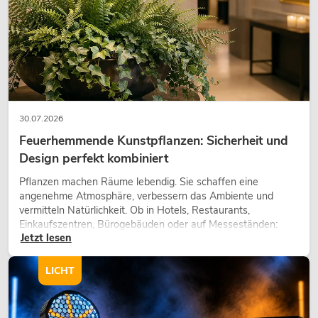
30.07.2026
Feuerhemmende Kunstpflanzen: Sicherheit und
Design perfekt kombiniert
Pflanzen machen Räume lebendig. Sie schaffen eine
angenehme Atmosphäre, verbessern das Ambiente und
vermitteln Natürlichkeit. Ob in Hotels, Restaurants,
Einkaufszentren, Bürogebäuden oder auf Messeständen:
Jetzt lesen
eine hochwertige Begrünung gehört heute längst zum
modernen Raumkonzept.
LICHT