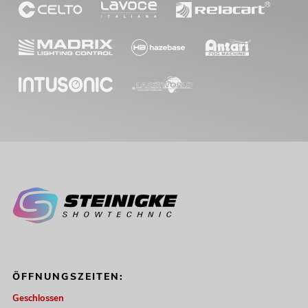
OMNITRONIC Set TRM-202MK3 + Case
No. 20000666
Bestand reicht ca. 12 Wo.
449,00
€
ÖFFNUNGSZEITEN:
Geschlossen