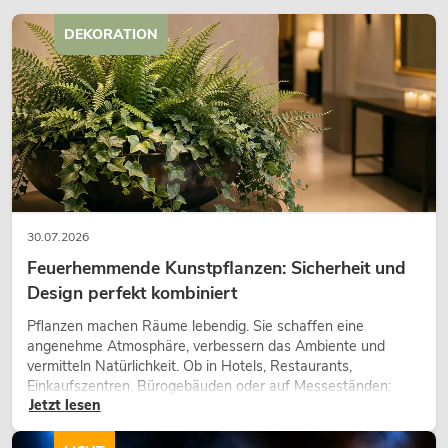
DEKORATION
OMNITRONIC TRM-202MK3 2-Kanal
Rotary-Mixer
No. 10355922
30.07.2026
Bestand reicht ca. 4 Wo.
Feuerhemmende Kunstpflanzen: Sicherheit und
Design perfekt kombiniert
299,00
€
Pflanzen machen Räume lebendig. Sie schaffen eine
angenehme Atmosphäre, verbessern das Ambiente und
vermitteln Natürlichkeit. Ob in Hotels, Restaurants,
Einkaufszentren, Bürogebäuden oder auf Messeständen:
Jetzt lesen
eine hochwertige Begrünung gehört heute längst zum
modernen Raumkonzept.