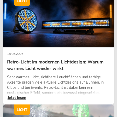
LICHT
OMNITRONIC TRM-202MK3 2-Kanal
Rotary-Mixer (25 Jahre Omnitronic
Edition)
18.06.2026
Artikel nicht mehr verfügbar
No. 10355923
Retro-Licht im modernen Lichtdesign: Warum
warmes Licht wieder wirkt
Sehr warmes Licht, sichtbare Leuchtflächen und farbige
Akzente prägen viele aktuelle Lichtdesigns auf Bühnen, in
Clubs und bei Events. Retro-Licht ist dabei kein rein
nostalgischer Effekt, sondern ein bewusst eingesetztes
Jetzt lesen
Gestaltungsmittel: Es schafft Atmosphäre, gibt Szenen
Charakter und kann technische LED-Setups emotionaler
wirken lassen.
LICHT