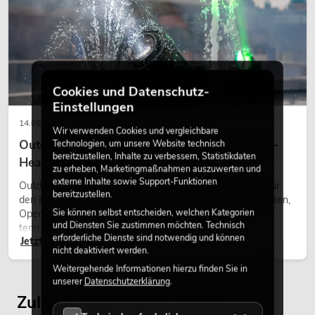
OMNITRONIC TRM-402 4-Kanal
Rotary-Mixer
No. 10355930
Bestand reicht ca. 12 Wo.
Cookies und Datenschutz-
449,00
€
Einstellungen
14.05.2026
Wir verwenden Cookies und vergleichbare
Outdoor Moving-Heads: Wetterfeste Moving-
Technologien, um unsere Website technisch
bereitzustellen, Inhalte zu verbessern, Statistikdaten
Heads bei Events
zu erheben, Marketingmaßnahmen auszuwerten und
externe Inhalte sowie Support-Funktionen
Outdoor Moving-Heads sind bewegliche Scheinwerfer für
bereitzustellen.
den Einsatz im Freien. Sie werden bei Festivals, Stadtfesten,
Sie können selbst entscheiden, welchen Kategorien
Open-Air-Konzerten, Architekturinszenierungen und
und Diensten Sie zustimmen möchten. Technisch
temporären Außeninstallationen eingesetzt.
erforderliche Dienste sind notwendig und können
Jetzt lesen
nicht deaktiviert werden.
Weitergehende Informationen hierzu finden Sie in
unserer
Datenschutzerklärung
.
Zuletzt angesehene Artikel
OMNITRONIC TRM-422 4-Kanal