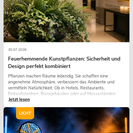
EUROLITE Set LED KLS Laser Bar FX +
M-3 Boxenhochständer
No. 20000172
30.07.2026
Bestand reicht ca. 12 Wo.
Feuerhemmende Kunstpflanzen: Sicherheit und
Design perfekt kombiniert
399,00
€
Pflanzen machen Räume lebendig. Sie schaffen eine
angenehme Atmosphäre, verbessern das Ambiente und
vermitteln Natürlichkeit. Ob in Hotels, Restaurants,
Einkaufszentren, Bürogebäuden oder auf Messeständen:
Jetzt lesen
eine hochwertige Begrünung gehört heute längst zum
modernen Raumkonzept.
LICHT