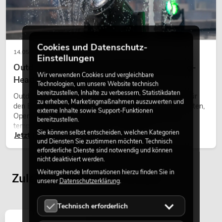
Cookies und Datenschutz-
14.05.2026
Einstellungen
Outdoor Moving-Heads: Wetterfeste Moving-
Wir verwenden Cookies und vergleichbare
Heads bei Events
Technologien, um unsere Website technisch
bereitzustellen, Inhalte zu verbessern, Statistikdaten
Outdoor Moving-Heads sind bewegliche Scheinwerfer für
zu erheben, Marketingmaßnahmen auszuwerten und
EUROLITE Set LED KLS Laser Bar Pro
den Einsatz im Freien. Sie werden bei Festivals, Stadtfesten,
externe Inhalte sowie Support-Funktionen
FX + Boxenhochständer heavy, Alu sw
Open-Air-Konzerten, Architekturinszenierungen und
bereitzustellen.
Artikel nicht mehr verfügbar
No. 20000289
temporären Außeninstallationen eingesetzt.
Sie können selbst entscheiden, welchen Kategorien
Jetzt lesen
und Diensten Sie zustimmen möchten. Technisch
erforderliche Dienste sind notwendig und können
nicht deaktiviert werden.
Weitergehende Informationen hierzu finden Sie in
Zuletzt angesehene Artikel
unserer
Datenschutzerklärung
.
Technisch erforderlich