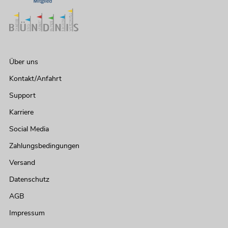
Bestand reicht ca. 12 Wo.
1.199,00
€
Über uns
Kontakt/Anfahrt
Support
Karriere
Social Media
Zahlungsbedingungen
Versand
Datenschutz
EUROLITE LED PAR-30 COB RGB 30W
sw
AGB
Artikel nicht mehr verfügbar
No. 41607200
Impressum