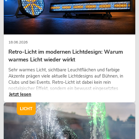
EUROLITE Set LED KLS Laser Bar PRO
FX + M-3 Boxenhochständer
Artikel nicht mehr verfügbar
No. 20000173
18.06.2026
Retro-Licht im modernen Lichtdesign: Warum
warmes Licht wieder wirkt
Sehr warmes Licht, sichtbare Leuchtflächen und farbige
Akzente prägen viele aktuelle Lichtdesigns auf Bühnen, in
Clubs und bei Events. Retro-Licht ist dabei kein rein
nostalgischer Effekt, sondern ein bewusst eingesetztes
Jetzt lesen
Gestaltungsmittel: Es schafft Atmosphäre, gibt Szenen
Charakter und kann technische LED-Setups emotionaler
wirken lassen.
LICHT
EUROLITE Set LED KLS Laser Bar FX +
Boxenhochständer heavy, Alu sw
Artikel nicht mehr verfügbar
No. 20000288