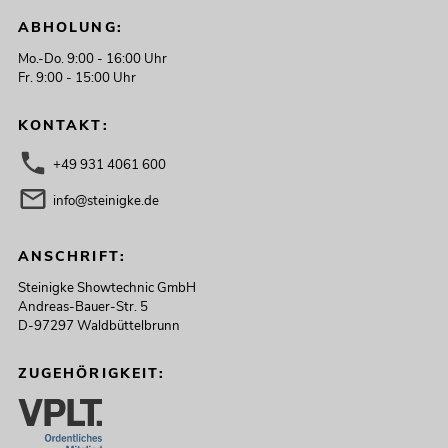
No. 20000816
ABHOLUNG:
Bestand reicht ca. 12 Wo.
Mo.-Do. 9:00 - 16:00 Uhr
Fr. 9:00 - 15:00 Uhr
549,00
€
KONTAKT:
+49 931 4061 600
info@steinigke.de
ANSCHRIFT:
Steinigke Showtechnic GmbH
Andreas-Bauer-Str. 5
D-97297 Waldbüttelbrunn
ZUGEHÖRIGKEIT:
EUROLITE Set 2x LED KLS Laser Bar
PRO + Easy Show + 2x M-4
Boxenhochständer
No. 20000868