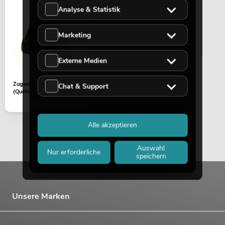
Analyse & Statistik
EUROLITE Set LED KLS Laser Bar FX-
Lichtset + M-4 Boxenhochständer
Marketing
No. 20000451
Bestand reicht ca. 12 Wo.
Externe Medien
419,00
€
Zugentlastung
Chat & Support
(Quetschklemme) 9mm
Alle akzeptieren
Auswahl
Nur erforderliche
speichern
Unsere Marken