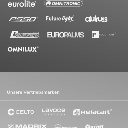
EUROLITE Set LED KLS Laser Bar PRO
FX-Lichtset + M-4 Boxenhochständer
No. 20000452
Bestand reicht ca. 12 Wo.
499,00
€
Unsere Vertriebsmarken
EUROLITE Set LED KLS Laser Bar Next