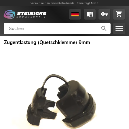
Verkauf nur an Gewerbetreibende. Preise zzgl. MwSt.
Zugentlastung (Quetschklemme) 9mm