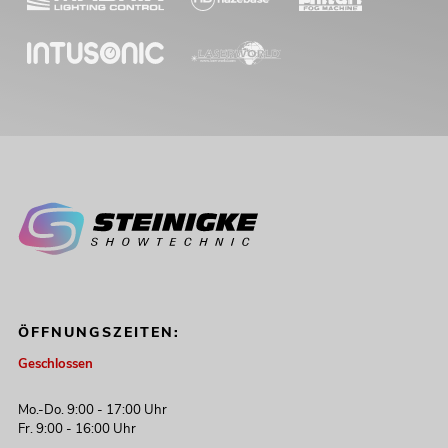
FX-Lichtset + M-4 Boxenhochständer
No. 20000815
Bestand reicht ca. 12 Wo.
569,00
€
ÖFFNUNGSZEITEN:
Geschlossen
Mo.-Do. 9:00 - 17:00 Uhr
EUROLITE Set LED KLS Laser Bar Next
Fr. 9:00 - 16:00 Uhr
FX-Lichtset + STV-60-WOT EU
Stahlstativ schwarz