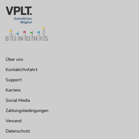
OMNITRONIC LMC-1422FX USB
Mischpult
No. 10040280
Bestand reicht ca. 12 Wo.
Über uns
269,00
€
Kontakt/Anfahrt
Support
Karriere
Social Media
Zahlungsbedingungen
Versand
Datenschutz