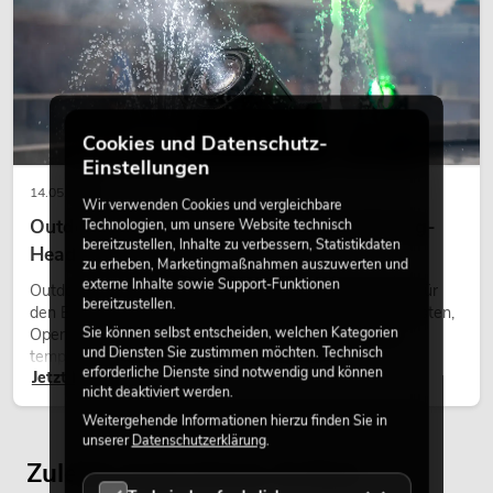
Cookies und Datenschutz-
Einstellungen
14.05.2026
Wir verwenden Cookies und vergleichbare
Outdoor Moving-Heads: Wetterfeste Moving-
Technologien, um unsere Website technisch
bereitzustellen, Inhalte zu verbessern, Statistikdaten
Heads bei Events
zu erheben, Marketingmaßnahmen auszuwerten und
OMNITRONIC PM-311 DJ-Mixer
externe Inhalte sowie Support-Funktionen
Outdoor Moving-Heads sind bewegliche Scheinwerfer für
Artikel nicht mehr verfügbar
No. 10006876
bereitzustellen.
den Einsatz im Freien. Sie werden bei Festivals, Stadtfesten,
Sie können selbst entscheiden, welchen Kategorien
Open-Air-Konzerten, Architekturinszenierungen und
und Diensten Sie zustimmen möchten. Technisch
temporären Außeninstallationen eingesetzt.
erforderliche Dienste sind notwendig und können
Jetzt lesen
nicht deaktiviert werden.
Weitergehende Informationen hierzu finden Sie in
unserer
Datenschutzerklärung
.
Zuletzt angesehene Artikel