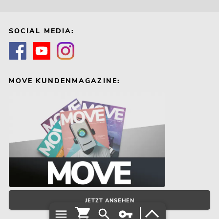
OMNITRONIC LMC-2642FX USB
Mischpult
SOCIAL MEDIA:
No. 10040285
Bestand reicht ca. 12 Wo.
499,00
€
MOVE KUNDENMAGAZINE:
JETZT ANSEHEN