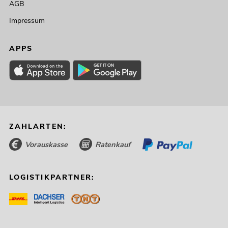
AGB
Impressum
OMNITRONIC LMC-2022FX USB
Mischpult
APPS
No. 10040283
Bestand reicht ca. 12 Wo.
379,00
€
ZAHLARTEN:
Vorauskasse
Ratenkauf
LOGISTIKPARTNER: