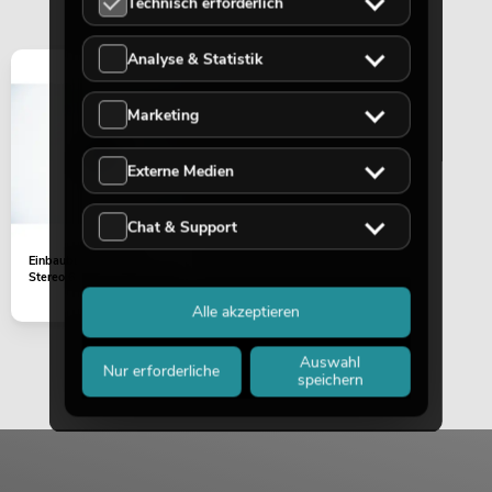
Technisch erforderlich
Analyse & Statistik
OMNITRONIC PM-311P DJ-Mixer mit
Player
Marketing
No. 10006879
Bestand reicht ca. 12 Wo.
Externe Medien
125,00
€
Chat & Support
Einbaubuchse Klinke
Stereo 6,3mm 5-Pin Metall
Alle akzeptieren
Auswahl
Nur erforderliche
speichern