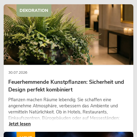
DEKORATION
OMNITRONIC PM-211 DJ-Mixer
Artikel nicht mehr verfügbar
No. 10006870
30.07.2026
Feuerhemmende Kunstpflanzen: Sicherheit und
Design perfekt kombiniert
Pflanzen machen Räume lebendig. Sie schaffen eine
angenehme Atmosphäre, verbessern das Ambiente und
vermitteln Natürlichkeit. Ob in Hotels, Restaurants,
Einkaufszentren, Bürogebäuden oder auf Messeständen:
Jetzt lesen
eine hochwertige Begrünung gehört heute längst zum
modernen Raumkonzept.
OMNITRONIC PM-211P DJ-Mixer mit