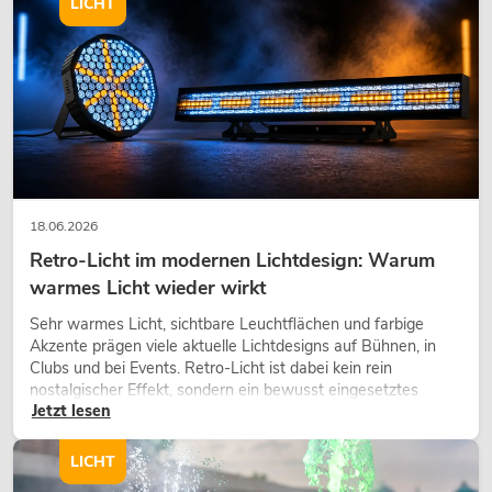
LICHT
Player
Artikel nicht mehr verfügbar
No. 10006873
18.06.2026
Retro-Licht im modernen Lichtdesign: Warum
warmes Licht wieder wirkt
OMNITRONIC PM-322P 3-Kanal-DJ-
Mixer mit Bluetooth und USB-Player
Sehr warmes Licht, sichtbare Leuchtflächen und farbige
No. 10006874
Akzente prägen viele aktuelle Lichtdesigns auf Bühnen, in
Bestand reicht ca. 12 Wo.
Clubs und bei Events. Retro-Licht ist dabei kein rein
nostalgischer Effekt, sondern ein bewusst eingesetztes
Jetzt lesen
Gestaltungsmittel: Es schafft Atmosphäre, gibt Szenen
199,00
€
Charakter und kann technische LED-Setups emotionaler
wirken lassen.
LICHT