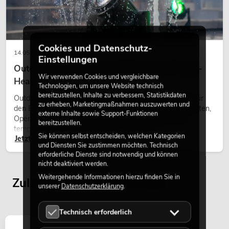
449,00
€
Cookies und Datenschutz-
14.05.2026
Einstellungen
Outdoor Moving-Heads: Wetterfeste Moving-
Wir verwenden Cookies und vergleichbare
Heads bei Events
Technologien, um unsere Website technisch
bereitzustellen, Inhalte zu verbessern, Statistikdaten
Outdoor Moving-Heads sind bewegliche Scheinwerfer für
zu erheben, Marketingmaßnahmen auszuwerten und
den Einsatz im Freien. Sie werden bei Festivals, Stadtfesten,
externe Inhalte sowie Support-Funktionen
Open-Air-Konzerten, Architekturinszenierungen und
bereitzustellen.
temporären Außeninstallationen eingesetzt.
Sie können selbst entscheiden, welchen Kategorien
Jetzt lesen
und Diensten Sie zustimmen möchten. Technisch
erforderliche Dienste sind notwendig und können
nicht deaktiviert werden.
Weitergehende Informationen hierzu finden Sie in
Zuletzt angesehene Artikel
OMNITRONIC TRM-422 4-Kanal
unserer
Datenschutzerklärung
.
Rotary-Mixer
No. 10355931
Technisch erforderlich
Bestand reicht ca. 12 Wo.