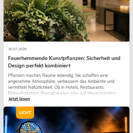
OMNITRONIC TRM-202MK3 2-Kanal
Rotary-Mixer
No. 10355922
30.07.2026
Bestand reicht ca. 4 Wo.
Feuerhemmende Kunstpflanzen: Sicherheit und
Design perfekt kombiniert
299,00
€
Pflanzen machen Räume lebendig. Sie schaffen eine
angenehme Atmosphäre, verbessern das Ambiente und
vermitteln Natürlichkeit. Ob in Hotels, Restaurants,
Einkaufszentren, Bürogebäuden oder auf Messeständen:
Jetzt lesen
eine hochwertige Begrünung gehört heute längst zum
modernen Raumkonzept.
LICHT