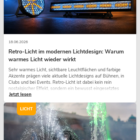
OMNITRONIC TRM-202MK3 2-Kanal
Rotary-Mixer (25 Jahre Omnitronic
Edition)
18.06.2026
Artikel nicht mehr verfügbar
No. 10355923
Retro-Licht im modernen Lichtdesign: Warum
warmes Licht wieder wirkt
Sehr warmes Licht, sichtbare Leuchtflächen und farbige
Akzente prägen viele aktuelle Lichtdesigns auf Bühnen, in
Clubs und bei Events. Retro-Licht ist dabei kein rein
nostalgischer Effekt, sondern ein bewusst eingesetztes
Jetzt lesen
Gestaltungsmittel: Es schafft Atmosphäre, gibt Szenen
Charakter und kann technische LED-Setups emotionaler
wirken lassen.
LICHT
OMNITRONIC TRM-402 4-Kanal
Rotary-Mixer
No. 10355930
Bestand reicht ca. 12 Wo.