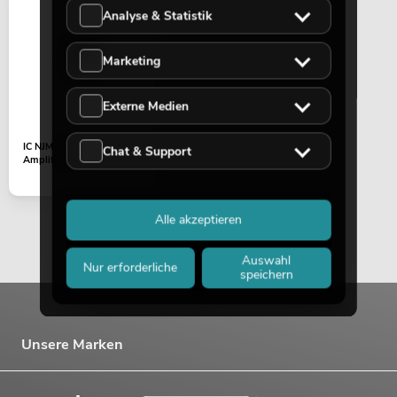
Analyse & Statistik
699,00
€
Marketing
Externe Medien
IC NJM 4556 D Dual
Chat & Support
Amplifier DIP-8
Alle akzeptieren
Auswahl
Nur erforderliche
speichern
OMNITRONIC Set TRM-202MK3 + Case
No. 20000666
Bestand reicht ca. 12 Wo.
Unsere Marken