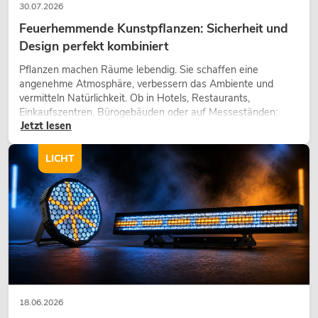
30.07.2026
Feuerhemmende Kunstpflanzen: Sicherheit und
Design perfekt kombiniert
Pflanzen machen Räume lebendig. Sie schaffen eine
angenehme Atmosphäre, verbessern das Ambiente und
vermitteln Natürlichkeit. Ob in Hotels, Restaurants,
Einkaufszentren, Bürogebäuden oder auf Messeständen:
Jetzt lesen
eine hochwertige Begrünung gehört heute längst zum
modernen Raumkonzept.
LICHT
18.06.2026