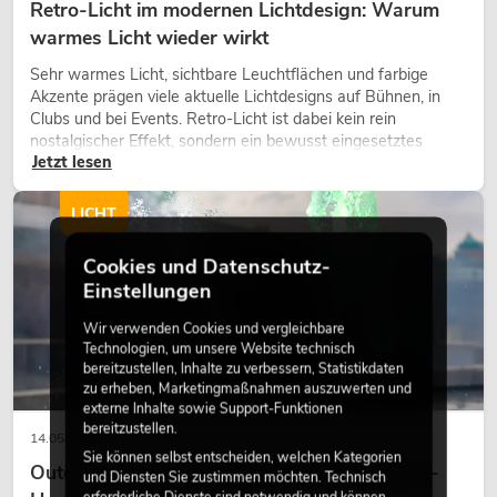
Retro-Licht im modernen Lichtdesign: Warum
warmes Licht wieder wirkt
Sehr warmes Licht, sichtbare Leuchtflächen und farbige
Akzente prägen viele aktuelle Lichtdesigns auf Bühnen, in
Clubs und bei Events. Retro-Licht ist dabei kein rein
nostalgischer Effekt, sondern ein bewusst eingesetztes
Jetzt lesen
Gestaltungsmittel: Es schafft Atmosphäre, gibt Szenen
Charakter und kann technische LED-Setups emotionaler
wirken lassen.
LICHT
Cookies und Datenschutz-
Einstellungen
Wir verwenden Cookies und vergleichbare
Technologien, um unsere Website technisch
bereitzustellen, Inhalte zu verbessern, Statistikdaten
zu erheben, Marketingmaßnahmen auszuwerten und
externe Inhalte sowie Support-Funktionen
bereitzustellen.
14.05.2026
Sie können selbst entscheiden, welchen Kategorien
Outdoor Moving-Heads: Wetterfeste Moving-
und Diensten Sie zustimmen möchten. Technisch
erforderliche Dienste sind notwendig und können