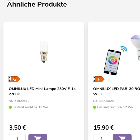
Ähnliche Produkte
OMNILUX LED Mini-Lampe 230V E-14
OMNILUX LED PAR-30 
2700K
WiFi
No. 51929512
No. 88000020
Bestand reicht ca. 12 Wo.
Bestand reicht ca. 12 Wo.
3,50
€
15,90
€