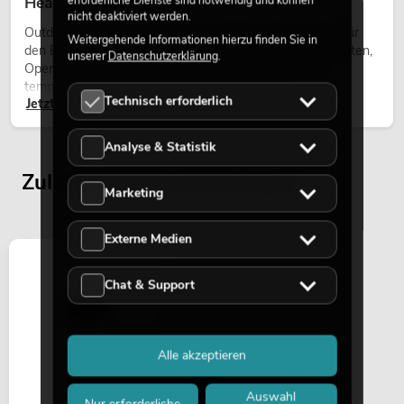
Heads bei Events
nicht deaktiviert werden.
Outdoor Moving-Heads sind bewegliche Scheinwerfer für
Weitergehende Informationen hierzu finden Sie in
den Einsatz im Freien. Sie werden bei Festivals, Stadtfesten,
unserer
Datenschutzerklärung
.
Open-Air-Konzerten, Architekturinszenierungen und
temporären Außeninstallationen eingesetzt.
Technisch erforderlich
Jetzt lesen
Analyse & Statistik
Zuletzt angesehene Artikel
Marketing
Externe Medien
Chat & Support
Alle akzeptieren
Auswahl
Nur erforderliche