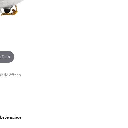
ößern
alerie öffnen
 Lebensdauer