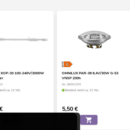
 XOP-30 100-240V/3000W
OMNILUX PAR-36 6,4V/30W G-53
er
VNSP 200h
10
No. 88061005
eicht ca. 12 Wo.
Bestand reicht ca. 12 Wo.
€
5,50
€