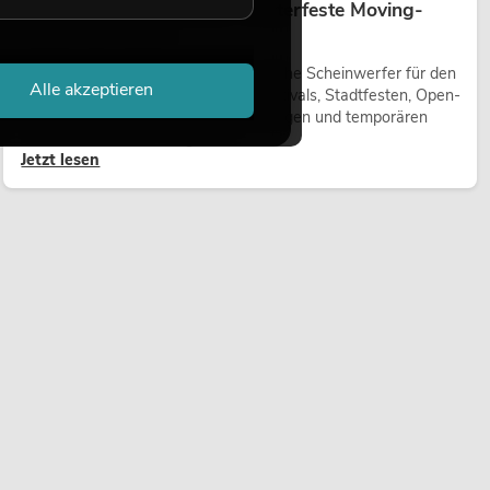
Outdoor Moving-Heads: Wetterfeste Moving-
Heads bei Events
Outdoor Moving-Heads sind bewegliche Scheinwerfer für den
Alle akzeptieren
Einsatz im Freien. Sie werden bei Festivals, Stadtfesten, Open-
Air-Konzerten, Architekturinszenierungen und temporären
Außeninstallationen eingesetzt.
Jetzt lesen