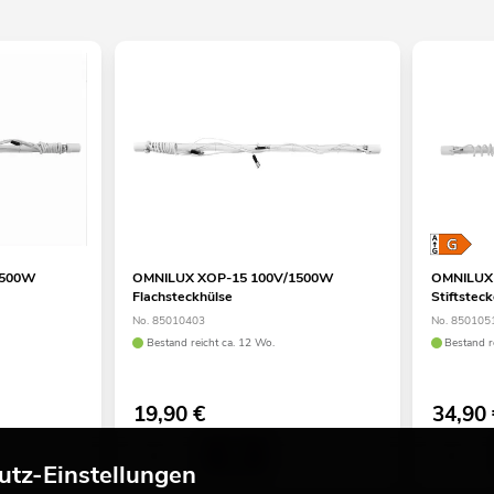
1500W
OMNILUX XOP-15 100V/1500W
OMNILUX
Flachsteckhülse
Stiftsteck
No. 85010403
No. 850105
Bestand reicht ca. 12 Wo.
Bestand r
19,90
€
34,90
utz-Einstellungen