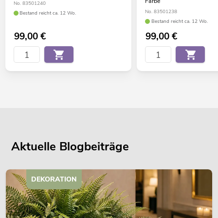
Farbe
No. 83501240
No. 83501238
Bestand reicht ca. 12 Wo.
Bestand reicht ca. 12 Wo.
99,00
€
99,00
€
Aktuelle Blogbeiträge
DEKORATION