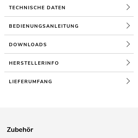
TECHNISCHE DATEN
36 LEDs kaltweiß (CW)
BEDIENUNGSANLEITUNG
DOWNLOADS
HERSTELLERINFO
LIEFERUMFANG
Zubehör