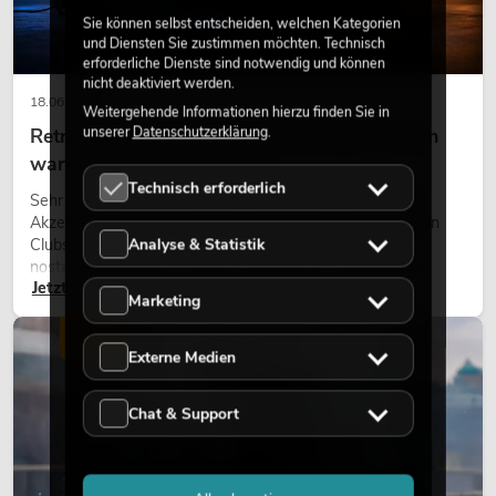
Sie können selbst entscheiden, welchen Kategorien
und Diensten Sie zustimmen möchten. Technisch
erforderliche Dienste sind notwendig und können
nicht deaktiviert werden.
18.06.2026
Weitergehende Informationen hierzu finden Sie in
unserer
Datenschutzerklärung
.
Retro-Licht im modernen Lichtdesign: Warum
warmes Licht wieder wirkt
Technisch erforderlich
Sehr warmes Licht, sichtbare Leuchtflächen und farbige
Akzente prägen viele aktuelle Lichtdesigns auf Bühnen, in
Analyse & Statistik
Clubs und bei Events. Retro-Licht ist dabei kein rein
nostalgischer Effekt, sondern ein bewusst eingesetztes
Jetzt lesen
Gestaltungsmittel: Es schafft Atmosphäre, gibt Szenen
Marketing
Charakter und kann technische LED-Setups emotionaler
wirken lassen.
LICHT
Externe Medien
Chat & Support