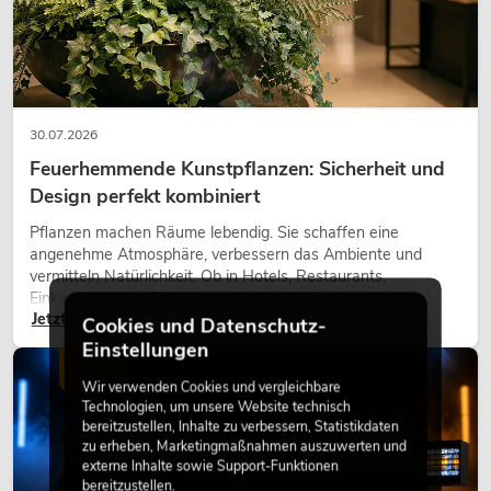
30.07.2026
Feuerhemmende Kunstpflanzen: Sicherheit und
Design perfekt kombiniert
Pflanzen machen Räume lebendig. Sie schaffen eine
angenehme Atmosphäre, verbessern das Ambiente und
vermitteln Natürlichkeit. Ob in Hotels, Restaurants,
Einkaufszentren, Bürogebäuden oder auf Messeständen:
Jetzt lesen
eine hochwertige Begrünung gehört heute längst zum
Cookies und Datenschutz-
modernen Raumkonzept.
Einstellungen
LICHT
Wir verwenden Cookies und vergleichbare
Technologien, um unsere Website technisch
bereitzustellen, Inhalte zu verbessern, Statistikdaten
zu erheben, Marketingmaßnahmen auszuwerten und
externe Inhalte sowie Support-Funktionen
bereitzustellen.