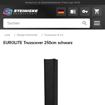
Verkauf nur an Gewerbetreibende. Preise zzgl. MwSt.
Licht
/
Design-Elemente
/
Trusscover & Co
EUROLITE Trusscover 250cm schwarz