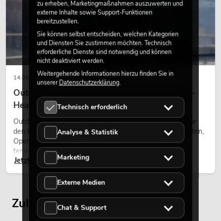
zu erheben, Marketingmaßnahmen auszuwerten und
externe Inhalte sowie Support-Funktionen
bereitzustellen.
Sie können selbst entscheiden, welchen Kategorien
und Diensten Sie zustimmen möchten. Technisch
erforderliche Dienste sind notwendig und können
nicht deaktiviert werden.
Weitergehende Informationen hierzu finden Sie in
14.05.2026
unserer
Datenschutzerklärung
.
Outdoor Moving-Heads: Wetterfeste Moving-
Heads bei Events
Technisch erforderlich
Outdoor Moving-Heads sind bewegliche Scheinwerfer für
den Einsatz im Freien. Sie werden bei Festivals, Stadtfesten,
Analyse & Statistik
Open-Air-Konzerten, Architekturinszenierungen und
temporären Außeninstallationen eingesetzt.
Marketing
Jetzt lesen
Externe Medien
Zuletzt angesehene Artikel
Chat & Support