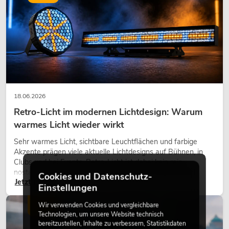
18.06.2026
Retro-Licht im modernen Lichtdesign: Warum
warmes Licht wieder wirkt
Sehr warmes Licht, sichtbare Leuchtflächen und farbige
Akzente prägen viele aktuelle Lichtdesigns auf Bühnen, in
Clubs und bei Events. Retro-Licht ist dabei kein rein
nostalgischer Effekt, sondern ein bewusst eingesetztes
Cookies und Datenschutz-
Jetzt lesen
Gestaltungsmittel: Es schafft Atmosphäre, gibt Szenen
Einstellungen
Charakter und kann technische LED-Setups emotionaler
wirken lassen.
Wir verwenden Cookies und vergleichbare
LICHT
Technologien, um unsere Website technisch
bereitzustellen, Inhalte zu verbessern, Statistikdaten