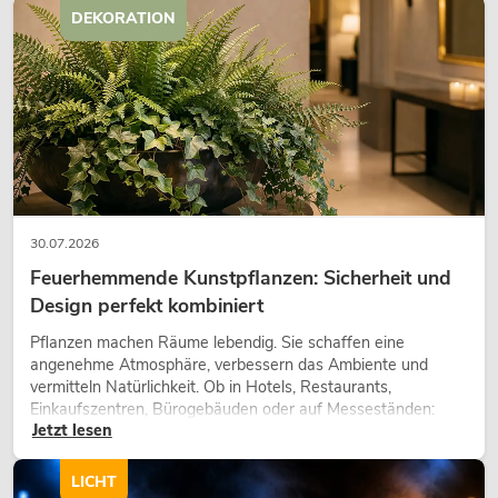
DEKORATION
30.07.2026
Feuerhemmende Kunstpflanzen: Sicherheit und
Design perfekt kombiniert
Pflanzen machen Räume lebendig. Sie schaffen eine
angenehme Atmosphäre, verbessern das Ambiente und
vermitteln Natürlichkeit. Ob in Hotels, Restaurants,
Einkaufszentren, Bürogebäuden oder auf Messeständen:
Jetzt lesen
eine hochwertige Begrünung gehört heute längst zum
modernen Raumkonzept.
LICHT