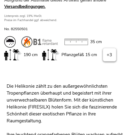
Aufgrund der Ausmaße dieses Artikels gelten andere
Versandbedingungen.
Listenpreis
zzgl. 19% MwSt.
Preise im Fachhandel ggf. abweichend.
No. 82550501
35 cm
190 cm
Pflanzgefäß 15 cm
+3
Die Helikonie zählt zu den außergewöhnlichsten
Tropenpflanzen überhaupt und begeistert mit ihrer
unverwechselbaren Blütenform. Mit der künstlichen
Helikonie (FIRESILX) holen Sie sich die faszinierende
Schönheit dieser exotischen Pflanze in Ihre
Raumgestaltung.
Ihre leuchtend orangefarbenen Blüten wachsen aufrecht