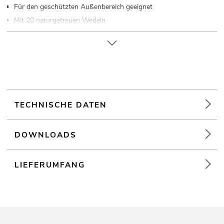
Für den geschützten Außenbereich geeignet
Mit 20 naturgetreuen Wedeln
ca. 2 orangefarbenen formschönen Blüten
Für Anwendungsgebiete wie zum Beispiel: Dekoration
TECHNISCHE DATEN
DOWNLOADS
LIEFERUMFANG