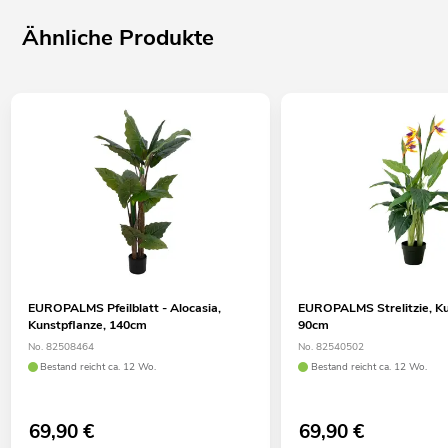
Ähnliche Produkte
EUROPALMS Pfeilblatt - Alocasia,
EUROPALMS Strelitzie, Ku
Kunstpflanze, 140cm
90cm
No. 82508464
No. 82540502
Bestand reicht ca. 12 Wo.
Bestand reicht ca. 12 Wo.
69,90
€
69,90
€