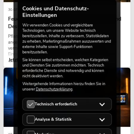
Cookies und Datenschutz-
30.07.2026
Einstellungen
Feuerhemmende Kunstpflanzen: Sicherheit und
Wir verwenden Cookies und vergleichbare
Design perfekt kombiniert
Technologien, um unsere Website technisch
bereitzustellen, Inhalte zu verbessern, Statistikdaten
Pflanzen machen Räume lebendig. Sie schaffen eine
zu erheben, Marketingmaßnahmen auszuwerten und
angenehme Atmosphäre, verbessern das Ambiente und
externe Inhalte sowie Support-Funktionen
vermitteln Natürlichkeit. Ob in Hotels, Restaurants,
bereitzustellen.
Einkaufszentren, Bürogebäuden oder auf Messeständen:
Jetzt lesen
Sie können selbst entscheiden, welchen Kategorien
eine hochwertige Begrünung gehört heute längst zum
und Diensten Sie zustimmen möchten. Technisch
modernen Raumkonzept.
erforderliche Dienste sind notwendig und können
LICHT
nicht deaktiviert werden.
Weitergehende Informationen hierzu finden Sie in
unserer
Datenschutzerklärung
.
Technisch erforderlich
Analyse & Statistik