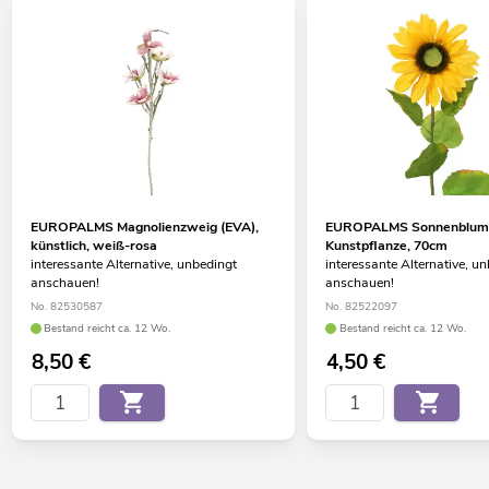
EUROPALMS Magnolienzweig (EVA),
EUROPALMS Sonnenblum
künstlich, weiß-rosa
Kunstpflanze, 70cm
interessante Alternative, unbedingt
interessante Alternative, u
anschauen!
anschauen!
No. 82530587
No. 82522097
Bestand reicht ca. 12 Wo.
Bestand reicht ca. 12 Wo.
8,50
€
4,50
€