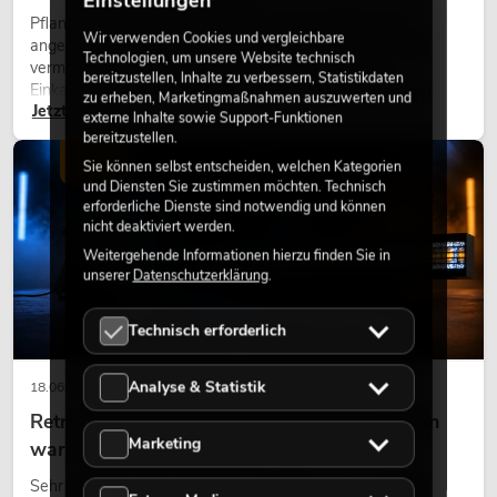
Einstellungen
Pflanzen machen Räume lebendig. Sie schaffen eine
Wir verwenden Cookies und vergleichbare
angenehme Atmosphäre, verbessern das Ambiente und
Technologien, um unsere Website technisch
vermitteln Natürlichkeit. Ob in Hotels, Restaurants,
bereitzustellen, Inhalte zu verbessern, Statistikdaten
Einkaufszentren, Bürogebäuden oder auf Messeständen:
zu erheben, Marketingmaßnahmen auszuwerten und
Jetzt lesen
eine hochwertige Begrünung gehört heute längst zum
externe Inhalte sowie Support-Funktionen
modernen Raumkonzept.
bereitzustellen.
LICHT
Sie können selbst entscheiden, welchen Kategorien
und Diensten Sie zustimmen möchten. Technisch
erforderliche Dienste sind notwendig und können
nicht deaktiviert werden.
Weitergehende Informationen hierzu finden Sie in
unserer
Datenschutzerklärung
.
Technisch erforderlich
Analyse & Statistik
18.06.2026
Retro-Licht im modernen Lichtdesign: Warum
Marketing
warmes Licht wieder wirkt
Sehr warmes Licht, sichtbare Leuchtflächen und farbige