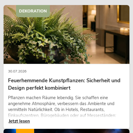
DEKORATION
30.07.2026
Feuerhemmende Kunstpflanzen: Sicherheit und
Design perfekt kombiniert
Pflanzen machen Räume lebendig. Sie schaffen eine
angenehme Atmosphäre, verbessern das Ambiente und
vermitteln Natürlichkeit. Ob in Hotels, Restaurants,
Einkaufszentren, Bürogebäuden oder auf Messeständen:
Jetzt lesen
eine hochwertige Begrünung gehört heute längst zum
modernen Raumkonzept.