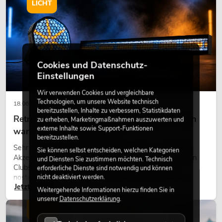
LICHT
Cookies und Datenschutz-
Einstellungen
Wir verwenden Cookies und vergleichbare
Technologien, um unsere Website technisch
18.06.2026
bereitzustellen, Inhalte zu verbessern, Statistikdaten
Retro-Licht im modernen Lichtdesign: Warum
zu erheben, Marketingmaßnahmen auszuwerten und
externe Inhalte sowie Support-Funktionen
warmes Licht wieder wirkt
bereitzustellen.
Sehr warmes Licht, sichtbare Leuchtflächen und farbige
Sie können selbst entscheiden, welchen Kategorien
Akzente prägen viele aktuelle Lichtdesigns auf Bühnen, in
und Diensten Sie zustimmen möchten. Technisch
Clubs und bei Events. Retro-Licht ist dabei kein rein
erforderliche Dienste sind notwendig und können
nostalgischer Effekt, sondern ein bewusst eingesetztes
nicht deaktiviert werden.
Jetzt lesen
Gestaltungsmittel: Es schafft Atmosphäre, gibt Szenen
Weitergehende Informationen hierzu finden Sie in
Charakter und kann technische LED-Setups emotionaler
unserer
Datenschutzerklärung
.
wirken lassen.
LICHT