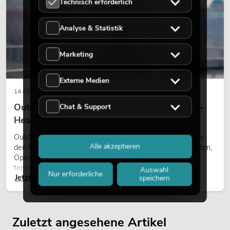
Technisch erforderlich
Analyse & Statistik
Marketing
Externe Medien
14.05.2026
Outdoor Moving-Heads: Wetterfeste Moving-
Chat & Support
Heads bei Events
Outdoor Moving-Heads sind bewegliche Scheinwerfer für
Alle akzeptieren
den Einsatz im Freien. Sie werden bei Festivals, Stadtfesten,
Open-Air-Konzerten, Architekturinszenierungen und
temporären Außeninstallationen eingesetzt.
Auswahl
Nur erforderliche
Jetzt lesen
speichern
Zuletzt angesehene Artikel