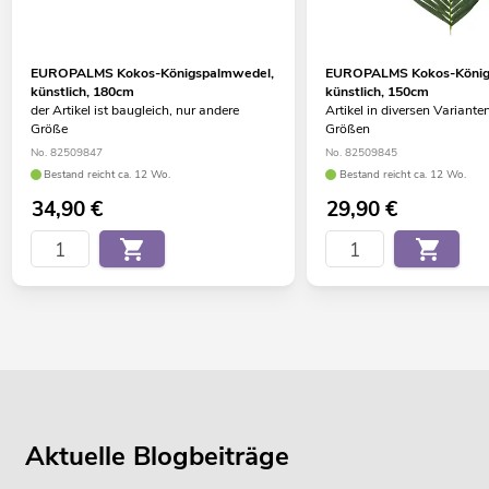
EUROPALMS Kokos-Königspalmwedel,
EUROPALMS Kokos-König
künstlich, 180cm
künstlich, 150cm
der Artikel ist baugleich, nur andere
Artikel in diversen Variante
Größe
Größen
No. 82509847
No. 82509845
Bestand reicht ca. 12 Wo.
Bestand reicht ca. 12 Wo.
34,90
€
29,90
€
Aktuelle Blogbeiträge