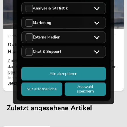
Analyse & Statistik
Marketing
14.05.2026
Externe Medien
Outdoor Moving-Heads: Wetterfeste Moving-
Heads bei Events
Chat & Support
Outdoor Moving-Heads sind bewegliche Scheinwerfer für
den Einsatz im Freien. Sie werden bei Festivals, Stadtfesten,
Open-Air-Konzerten, Architekturinszenierungen und
Alle akzeptieren
temporären Außeninstallationen eingesetzt.
Jetzt lesen
Auswahl
Nur erforderliche
speichern
Zuletzt angesehene Artikel