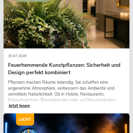
30.07.2026
Feuerhemmende Kunstpflanzen: Sicherheit und
Design perfekt kombiniert
Pflanzen machen Räume lebendig. Sie schaffen eine
angenehme Atmosphäre, verbessern das Ambiente und
vermitteln Natürlichkeit. Ob in Hotels, Restaurants,
Einkaufszentren, Bürogebäuden oder auf Messeständen:
Jetzt lesen
eine hochwertige Begrünung gehört heute längst zum
modernen Raumkonzept.
LICHT