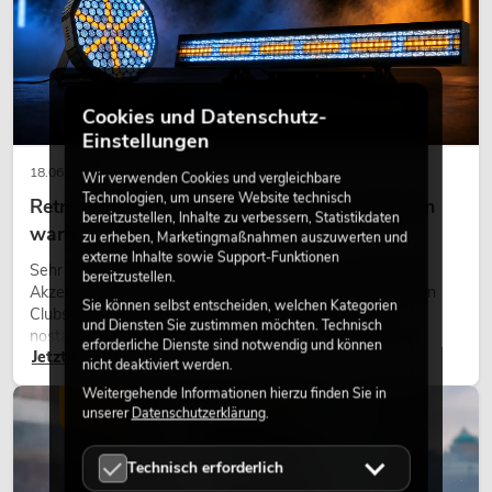
Cookies und Datenschutz-
Einstellungen
18.06.2026
Wir verwenden Cookies und vergleichbare
Technologien, um unsere Website technisch
Retro-Licht im modernen Lichtdesign: Warum
bereitzustellen, Inhalte zu verbessern, Statistikdaten
warmes Licht wieder wirkt
zu erheben, Marketingmaßnahmen auszuwerten und
externe Inhalte sowie Support-Funktionen
Sehr warmes Licht, sichtbare Leuchtflächen und farbige
bereitzustellen.
Akzente prägen viele aktuelle Lichtdesigns auf Bühnen, in
Sie können selbst entscheiden, welchen Kategorien
Clubs und bei Events. Retro-Licht ist dabei kein rein
und Diensten Sie zustimmen möchten. Technisch
nostalgischer Effekt, sondern ein bewusst eingesetztes
erforderliche Dienste sind notwendig und können
Jetzt lesen
Gestaltungsmittel: Es schafft Atmosphäre, gibt Szenen
nicht deaktiviert werden.
Charakter und kann technische LED-Setups emotionaler
Weitergehende Informationen hierzu finden Sie in
wirken lassen.
LICHT
unserer
Datenschutzerklärung
.
Technisch erforderlich