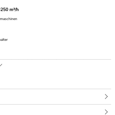
3250 m³/h
enmaschinen
alter
g (optional); W-DMX by Wireless Solution (optional)