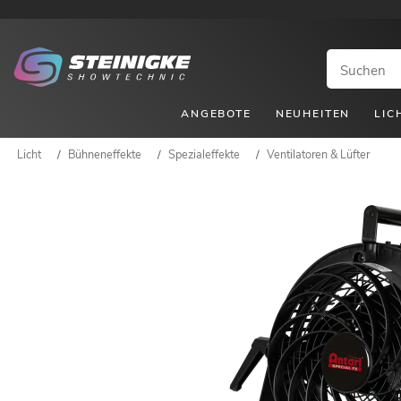
ANGEBOTE
NEUHEITEN
LIC
Licht
/
Bühneneffekte
/
Spezialeffekte
/
Ventilatoren & Lüfter