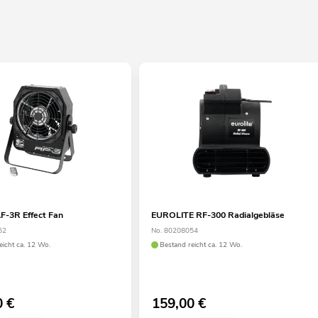
-3R Effect Fan
EUROLITE RF-300 Radialgebläse
52
No. 80208054
eicht ca. 12 Wo.
Bestand reicht ca. 12 Wo.
0
€
159,00
€