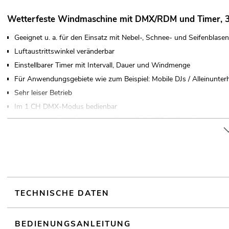
Wetterfeste Windmaschine mit DMX/RDM und Timer, 
Geeignet u. a. für den Einsatz mit Nebel-, Schnee- und Seifenblas
Luftaustrittswinkel veränderbar
Einstellbarer Timer mit Intervall, Dauer und Windmenge
Für Anwendungsgebiete wie zum Beispiel: Mobile DJs / Alleinunterh
Sehr leiser Betrieb
Im 1 CH DMX-Modus bedienbar
Ansteuerbar über Stand-alone; Timer; DMX; RDM; Funkfernsteuerun
Mit Montagebügel
TECHNISCHE DATEN
BEDIENUNGSANLEITUNG