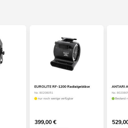
EUROLITE RF-1200 Radialgebläse
ANTARI AF
No. 80208051
No. 802080
nur noch wenige verfügbar
Bestand r
399,00
€
529,0