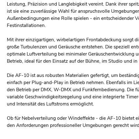
Leistung, Präzision und Langlebigkeit vereint. Dank ihrer sp
ist sie eine zuverlässige Wahl für anspruchsvolle Umgebungen
Außenbedingungen eine Rolle spielen - ein entscheidender V
Festinstallationen.
Mit ihrer einzigartigen, wirbelartigen Frontabdeckung sorgt d
große Turbulenzen und Geräusche entstehen. Die speziell ent
optimale Luftverteilung bei minimaler Geräuschentwicklung u
Betrieb, ideal für den Einsatz auf der Bühne, im Studio und in 
Die AF-10 ist aus robusten Materialien gefertigt, um beständig
einfach per Plug-and-Play in Betrieb nehmen. Ebenfalls im Lie
den Betrieb per DMX, W-DMX und Funkfernbedienung. Die für P
variable Geschwindigkeitsregelung und eine integrierte Timer
und Intensität des Luftstroms ermöglicht.
Ob für Nebelverteilung oder Windeffekte - die AF-10 bietet ein
den Anforderungen professioneller Umgebungen gerecht wird