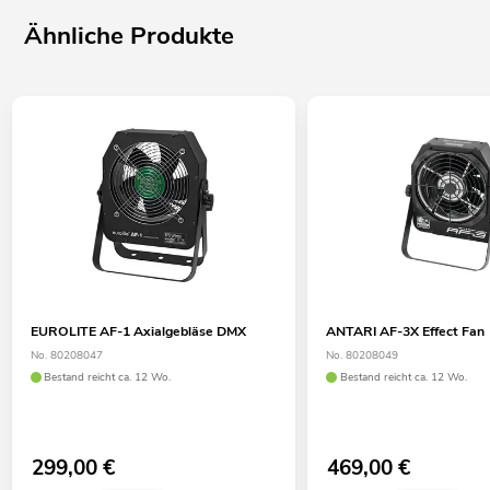
Ähnliche Produkte
EUROLITE AF-1 Axialgebläse DMX
ANTARI AF-3X Effect Fan
No. 80208047
No. 80208049
Bestand reicht ca. 12 Wo.
Bestand reicht ca. 12 Wo.
299,00
€
469,00
€