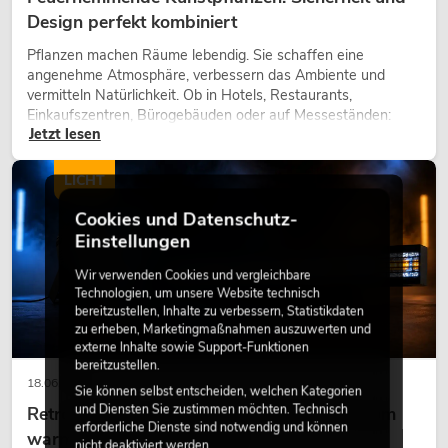
Design perfekt kombiniert
Pflanzen machen Räume lebendig. Sie schaffen eine
angenehme Atmosphäre, verbessern das Ambiente und
vermitteln Natürlichkeit. Ob in Hotels, Restaurants,
Einkaufszentren, Bürogebäuden oder auf Messeständen:
Jetzt lesen
eine hochwertige Begrünung gehört heute längst zum
modernen Raumkonzept.
LICHT
Cookies und Datenschutz-
Einstellungen
Wir verwenden Cookies und vergleichbare
Technologien, um unsere Website technisch
bereitzustellen, Inhalte zu verbessern, Statistikdaten
zu erheben, Marketingmaßnahmen auszuwerten und
externe Inhalte sowie Support-Funktionen
bereitzustellen.
18.06.2026
Sie können selbst entscheiden, welchen Kategorien
und Diensten Sie zustimmen möchten. Technisch
Retro-Licht im modernen Lichtdesign: Warum
erforderliche Dienste sind notwendig und können
warmes Licht wieder wirkt
nicht deaktiviert werden.