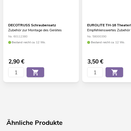
DECOTRUSS Schraubensatz
EUROLITE TH-16 Theaterh
Zubehör zur Montage des Gerätes
Empfehlenswertes Zubehör
No. 60112380
No. 58000390
Bestand reicht ca. 12 Wo.
Bestand reicht ca. 12 Wo.
2,90
€
3,50
€
Ähnliche Produkte