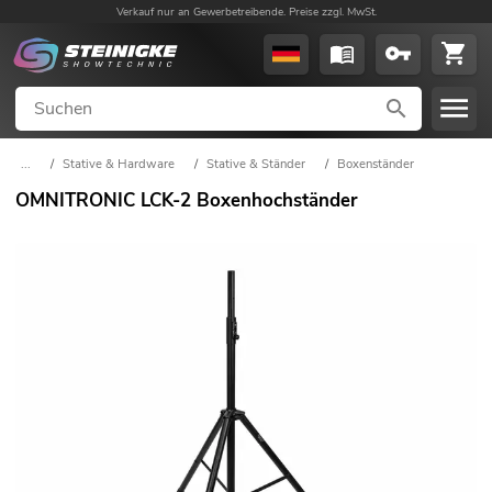
Verkauf nur an Gewerbetreibende. Preise zzgl. MwSt.
...
/
Stative & Hardware
/
Stative & Ständer
/
Boxenständer
OMNITRONIC LCK-2 Boxenhochständer