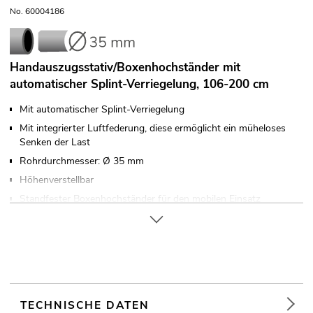
No. 60004186
Handauszugsstativ/Boxenhochständer mit
automatischer Splint-Verriegelung, 106-200 cm
Mit automatischer Splint-Verriegelung
Mit integrierter Luftfederung, diese ermöglicht ein müheloses
Senken der Last
Rohrdurchmesser: Ø 35 mm
Höhenverstellbar
Standfester Boxenhochständer für den mobilen Einsatz
Für Anwendungsgebiete wie zum Beispiel: Mobile DJs /
Alleinunterhalter
TECHNISCHE DATEN