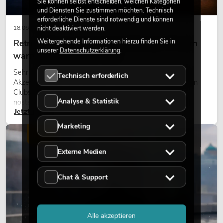
Sie können selbst entscheiden, welchen Kategorien
und Diensten Sie zustimmen möchten. Technisch
erforderliche Dienste sind notwendig und können
18.06.2026
nicht deaktiviert werden.
Weitergehende Informationen hierzu finden Sie in
Retro-Licht im modernen Lichtdesign: Warum
unserer
Datenschutzerklärung
.
warmes Licht wieder wirkt
Sehr warmes Licht, sichtbare Leuchtflächen und farbige
Technisch erforderlich
Akzente prägen viele aktuelle Lichtdesigns auf Bühnen, in
Clubs und bei Events. Retro-Licht ist dabei kein rein
Analyse & Statistik
nostalgischer Effekt, sondern ein bewusst eingesetztes
Jetzt lesen
Gestaltungsmittel: Es schafft Atmosphäre, gibt Szenen
Charakter und kann technische LED-Setups emotionaler
Marketing
wirken lassen.
LICHT
Externe Medien
Chat & Support
Alle akzeptieren