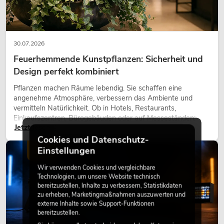
30.07.2026
Feuerhemmende Kunstpflanzen: Sicherheit und
Design perfekt kombiniert
Pflanzen machen Räume lebendig. Sie schaffen eine
angenehme Atmosphäre, verbessern das Ambiente und
vermitteln Natürlichkeit. Ob in Hotels, Restaurants,
Einkaufszentren, Bürogebäuden oder auf Messeständen:
Jetzt lesen
eine hochwertige Begrünung gehört heute längst zum
modernen Raumkonzept.
Cookies und Datenschutz-
Einstellungen
LICHT
Wir verwenden Cookies und vergleichbare
Technologien, um unsere Website technisch
bereitzustellen, Inhalte zu verbessern, Statistikdaten
zu erheben, Marketingmaßnahmen auszuwerten und
externe Inhalte sowie Support-Funktionen
bereitzustellen.