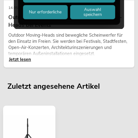
14.05.2026
Auswahl
Nur erforderliche
speichern
Outdoor Moving-Heads: Wetterfeste Moving-
Heads bei Events
Outdoor Moving-Heads sind bewegliche Scheinwerfer für
den Einsatz im Freien. Sie werden bei Festivals, Stadtfesten,
Open-Air-Konzerten, Architekturinszenierungen und
temporären Außeninstallationen eingesetzt.
Jetzt lesen
Zuletzt angesehene Artikel