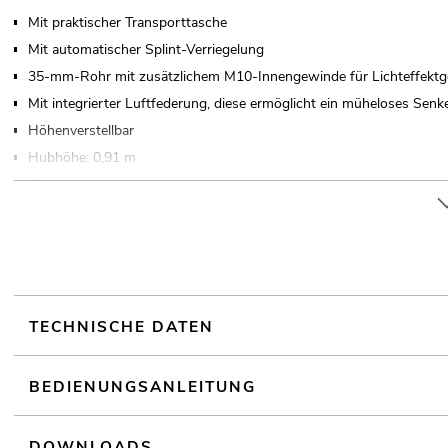
Mit praktischer Transporttasche
Mit automatischer Splint-Verriegelung
35-mm-Rohr mit zusätzlichem M10-Innengewinde für Lichteffektg
Mit integrierter Luftfederung, diese ermöglicht ein müheloses Senk
Höhenverstellbar
Hubhöhe: 0,91 m
Einfache Montage
Für Anwendungsgebiete wie zum Beispiel: Hochzeit/Gala/Events; C
TECHNISCHE DATEN
BEDIENUNGSANLEITUNG
DOWNLOADS