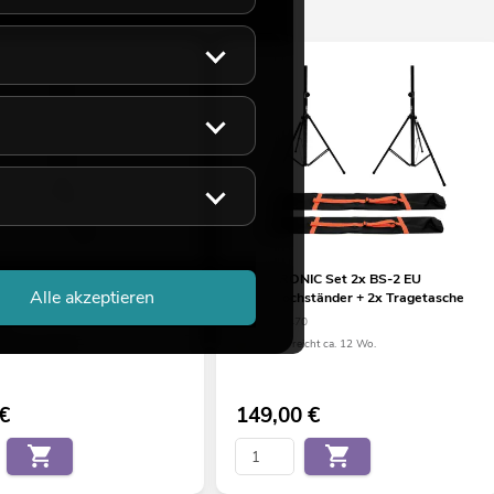
NIC ROD-1283
OMNITRONIC Set 2x BS-2 EU
Alle akzeptieren
hständer
Boxenhochständer + 2x Tragetasche
06
No. 20000470
eicht ca. 12 Wo.
Bestand reicht ca. 12 Wo.
€
149,00
€