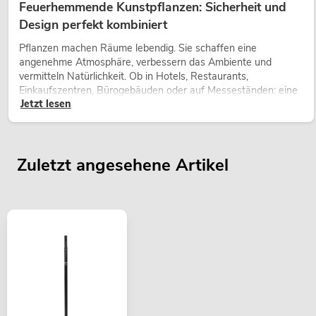
Feuerhemmende Kunstpflanzen: Sicherheit und
Design perfekt kombiniert
Pflanzen machen Räume lebendig. Sie schaffen eine
angenehme Atmosphäre, verbessern das Ambiente und
vermitteln Natürlichkeit. Ob in Hotels, Restaurants,
Einkaufszentren, Bürogebäuden oder auf Messeständen: eine
Jetzt lesen
hochwertige Begrünung gehört heute längst zum modernen
Raumkonzept.
Zuletzt angesehene Artikel