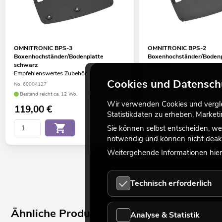
OMNITRONIC BPS-3
OMNITRONIC BPS-2
Boxenhochständer/Bodenplatte
Boxenhochständer/Bodenp
schwarz
schwarz
Empfehlenswertes Zubehör
Empfehlenswertes Zubehör
Cookies und Datensch
No. 60004127
No. 60004143
Bestand reicht ca. 12 Wo.
Bestand reicht ca. 12 Wo.
Wir verwenden Cookies und verglei
119,00
€
79,90
€
Statistikdaten zu erheben, Marke
Sie können selbst entscheiden, we
notwendig und können nicht deakt
Weitergehende Informationen hierz
Technisch erforderlich
Ähnliche Produkte
Analyse & Statistik