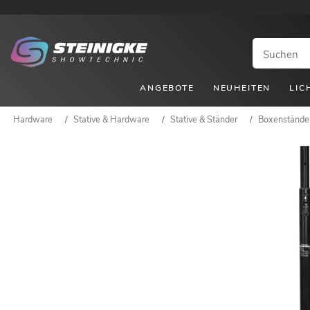
ANGEBOTE
NEUHEITEN
LIC
Hardware
/
Stative & Hardware
/
Stative & Ständer
/
Boxenstände