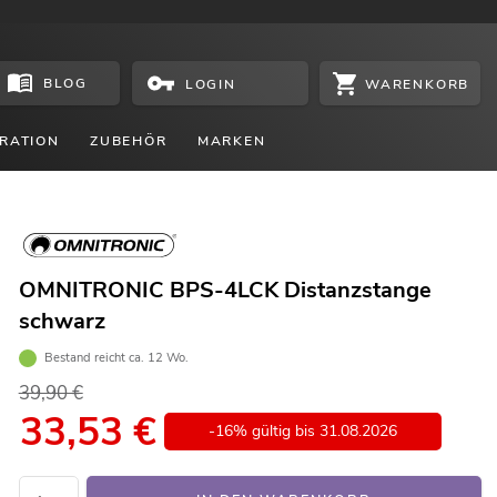
BLOG
WARENKORB
LOGIN
RATION
ZUBEHÖR
MARKEN
OMNITRONIC BPS-4LCK Distanzstange
schwarz
Bestand reicht ca. 12 Wo.
39,90 €
33,53
€
-16% gültig bis 31.08.2026