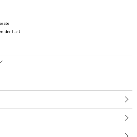
eräte
en der Last
lubs/Tanzschulen; Restaurants, Bars und Hotels