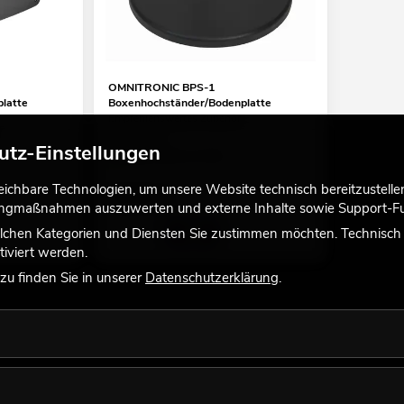
OMNITRONIC BPS-1
latte
Boxenhochständer/Bodenplatte
Empfehlenswertes Zubehör
No. 60004139
utz-Einstellungen
Bestand reicht ca. 12 Wo.
chbare Technologien, um unsere Website technisch bereitzustellen,
49,90
€
tingmaßnahmen auszuwerten und externe Inhalte sowie Support-Fun
lchen Kategorien und Diensten Sie zustimmen möchten. Technisch e
iviert werden.
u finden Sie in unserer
Datenschutzerklärung
.