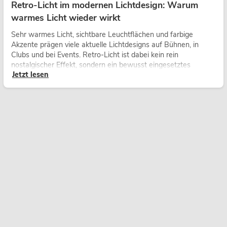
Retro-Licht im modernen Lichtdesign: Warum
warmes Licht wieder wirkt
Sehr warmes Licht, sichtbare Leuchtflächen und farbige
Akzente prägen viele aktuelle Lichtdesigns auf Bühnen, in
Clubs und bei Events. Retro-Licht ist dabei kein rein
nostalgischer Effekt, sondern ein bewusst eingesetztes
Jetzt lesen
Gestaltungsmittel: Es schafft Atmosphäre, gibt Szenen
Charakter und kann technische LED-Setups emotionaler
wirken lassen.