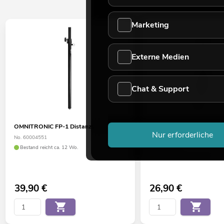
Marketing
Externe Medien
Chat & Support
OMNITRONIC FP-1 Distanzstange
OMNITRONIC Boxenhochs
Nur erforderliche
System
No. 60004551
No. 11038868
Bestand reicht ca. 12 Wo.
Bestand reicht ca. 6 Wo.
39,90
€
26,90
€