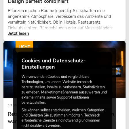
Design perfekt kombiniert
Pflanzen machen Räume lebendig. Sie schaffen eine
angenehme Atmosphäre, verbessern das Ambiente und
vermitteln Natürlichkeit. Ob in Hotels, Restaurants,
Einkaufszentren, Bürogebäuden oder auf Messeständen:
Jetzt lesen
eine hochwertige Begrünung gehört heute längst zum
modernen Raumkonzept.
LICHT
Cookies und Datenschutz-
Einstellungen
Wir verwenden Cookies und vergleichbare
Technologien, um unsere Website technisch
bereitzustellen, Inhalte zu verbessern, Statistikdaten
zu erheben, Marketingmaßnahmen auszuwerten und
externe Inhalte sowie Support-Funktionen
bereitzustellen.
18.06.2026
Sie können selbst entscheiden, welchen Kategorien
Retro-Licht im modernen Lichtdesign: Warum
und Diensten Sie zustimmen möchten. Technisch
erforderliche Dienste sind notwendig und können
warmes Licht wieder wirkt
nicht deaktiviert werden.