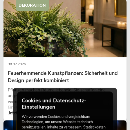
DEKORATION
30.07.2026
Feuerhemmende Kunstpflanzen: Sicherheit und
Design perfekt kombiniert
Pflanzen machen Räume lebendig. Sie schaffen eine
angenehme Atmosphäre, verbessern das Ambiente und
Cookies und Datenschutz-
vermitteln Natürlichkeit. Ob in Hotels, Restaurants,
Einstellungen
Einkaufszentren, Bürogebäuden oder auf Messeständen:
Jetzt lesen
eine hochwertige Begrünung gehört heute längst zum
Wir verwenden Cookies und vergleichbare
modernen Raumkonzept.
Technologien, um unsere Website technisch
LICHT
bereitzustellen, Inhalte zu verbessern, Statistikdaten