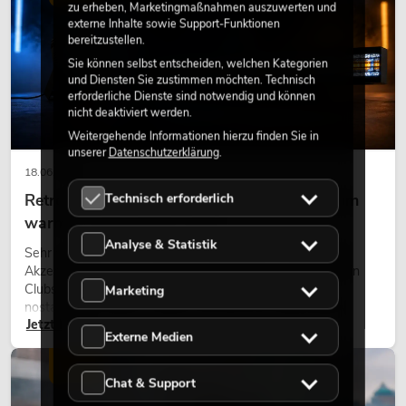
zu erheben, Marketingmaßnahmen auszuwerten und
externe Inhalte sowie Support-Funktionen
bereitzustellen.
Sie können selbst entscheiden, welchen Kategorien
und Diensten Sie zustimmen möchten. Technisch
erforderliche Dienste sind notwendig und können
nicht deaktiviert werden.
Weitergehende Informationen hierzu finden Sie in
unserer
Datenschutzerklärung
.
18.06.2026
Technisch erforderlich
Retro-Licht im modernen Lichtdesign: Warum
warmes Licht wieder wirkt
Analyse & Statistik
Sehr warmes Licht, sichtbare Leuchtflächen und farbige
Akzente prägen viele aktuelle Lichtdesigns auf Bühnen, in
Clubs und bei Events. Retro-Licht ist dabei kein rein
Marketing
nostalgischer Effekt, sondern ein bewusst eingesetztes
Jetzt lesen
Gestaltungsmittel: Es schafft Atmosphäre, gibt Szenen
Externe Medien
Charakter und kann technische LED-Setups emotionaler
wirken lassen.
LICHT
Chat & Support