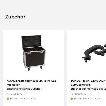
Mit Omega-Bügel
Mehrfarbiges LCD Display
Zubehör
Netzeingang und Netzausgang zum einfachen Verbinden von
bis zu 8 Geräten
Für Anwendungsgebiete wie zum Beispiel: Bühne;
Clubs/Tanzschulen; Hochzeit/Gala/Events; Verleiher
Einsatzmöglichkeit: Stehend; fliegend
ROADINGER Flightcase 2x TMH-X12
EUROLITE TH-220 QUICK
mit Rollen
SLIM, schwarz
Empfehlenswertes Zubehör
Zubehör zur Montage des G
No. 31001072
No. 58000748
Bestand reicht ca. 12 Wo.
Bestand reicht ca. 12 Wo.