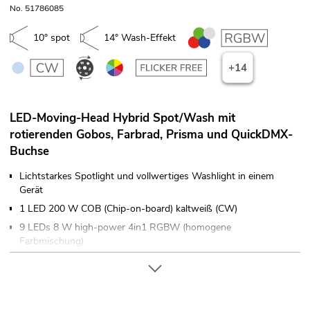
No. 51786085
10° spot
14° Wash-Effekt
+14
LED-Moving-Head Hybrid Spot/Wash mit
rotierenden Gobos, Farbrad, Prisma und QuickDMX-
Buchse
Lichtstarkes Spotlight und vollwertiges Washlight in einem
Gerät
1 LED 200 W COB (Chip-on-board) kaltweiß (CW)
9 LEDs 8 W high-power 4in1 RGBW (homogene
Farbmischung)
Positionierung innerhalb 540° PAN, 220° TILT
Auto-Positionskorrektur (Feedback)
Exakte Positionierung (16-Bit-Auflösung)