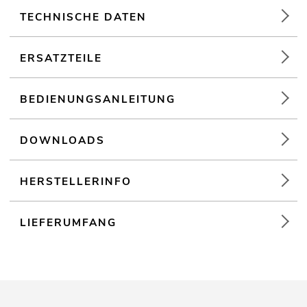
TECHNISCHE DATEN
Montagebügel
Der Artikel wird vormontiert ausgeliefert
ERSATZTEILE
BEDIENUNGSANLEITUNG
DOWNLOADS
HERSTELLERINFO
LIEFERUMFANG