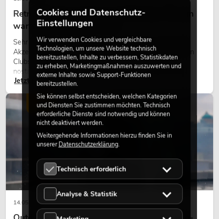
Cookies und Datenschutz-
Retro-Licht im modernen Lichtdesign: Warum
Einstellungen
warmes Licht wieder wirkt
Wir verwenden Cookies und vergleichbare
Sehr warmes Licht, sichtbare Leuchtflächen und farbige
Technologien, um unsere Website technisch
Akzente prägen viele aktuelle Lichtdesigns auf Bühnen, in
bereitzustellen, Inhalte zu verbessern, Statistikdaten
Clubs und bei Events. Retro-Licht ist dabei kein rein
zu erheben, Marketingmaßnahmen auszuwerten und
nostalgischer Effekt, sondern ein bewusst eingesetztes
externe Inhalte sowie Support-Funktionen
Jetzt lesen
Gestaltungsmittel: Es schafft Atmosphäre, gibt Szenen
bereitzustellen.
Charakter und kann technische LED-Setups emotionaler
Sie können selbst entscheiden, welchen Kategorien
wirken lassen.
LICHT
und Diensten Sie zustimmen möchten. Technisch
erforderliche Dienste sind notwendig und können
nicht deaktiviert werden.
Weitergehende Informationen hierzu finden Sie in
unserer
Datenschutzerklärung
.
Technisch erforderlich
Analyse & Statistik
14.05.2026
Outdoor Moving-Heads: Wetterfeste Moving-
Marketing