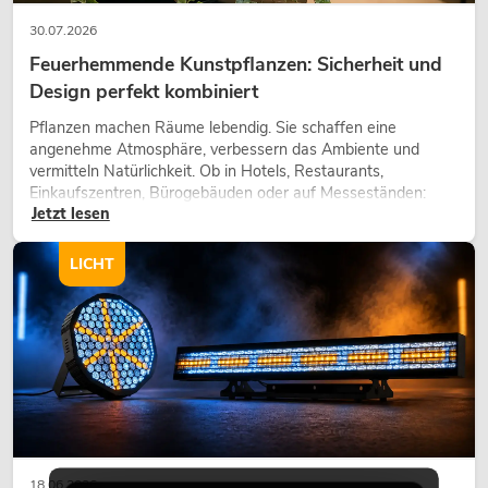
30.07.2026
Feuerhemmende Kunstpflanzen: Sicherheit und
Design perfekt kombiniert
Pflanzen machen Räume lebendig. Sie schaffen eine
angenehme Atmosphäre, verbessern das Ambiente und
vermitteln Natürlichkeit. Ob in Hotels, Restaurants,
Einkaufszentren, Bürogebäuden oder auf Messeständen:
Jetzt lesen
eine hochwertige Begrünung gehört heute längst zum
modernen Raumkonzept.
LICHT
18.06.2026