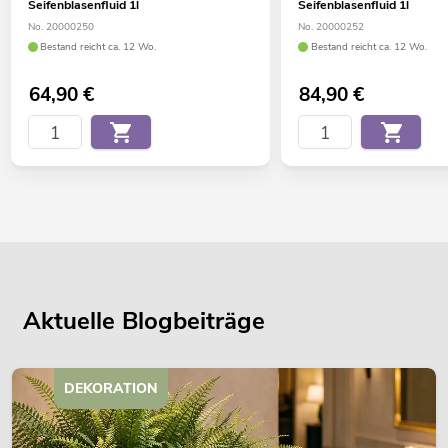
Seifenblasenfluid 1l
Seifenblasenfluid 1l
No. 20000250
No. 20000252
Bestand reicht ca. 12 Wo.
Bestand reicht ca. 12 Wo.
64,90
€
84,90
€
Aktuelle Blogbeiträge
DEKORATION