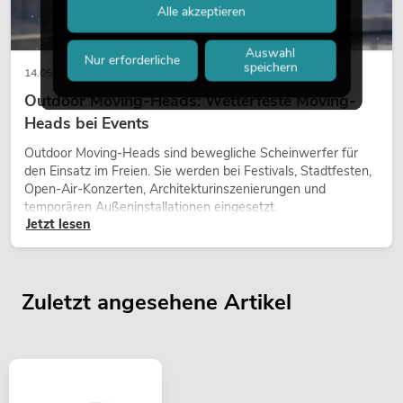
Alle akzeptieren
Auswahl
Nur erforderliche
speichern
14.05.2026
Outdoor Moving-Heads: Wetterfeste Moving-
Heads bei Events
Outdoor Moving-Heads sind bewegliche Scheinwerfer für
den Einsatz im Freien. Sie werden bei Festivals, Stadtfesten,
Open-Air-Konzerten, Architekturinszenierungen und
temporären Außeninstallationen eingesetzt.
Jetzt lesen
Zuletzt angesehene Artikel