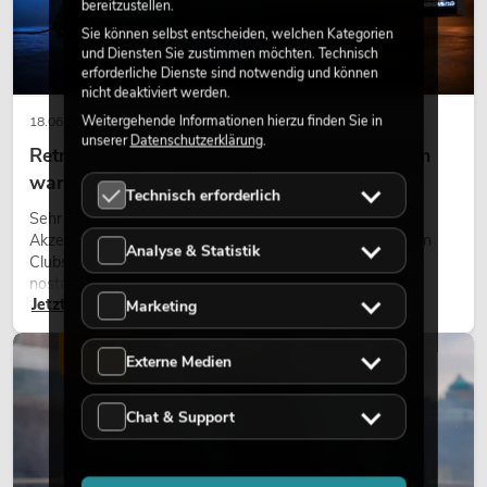
bereitzustellen.
Sie können selbst entscheiden, welchen Kategorien
und Diensten Sie zustimmen möchten. Technisch
erforderliche Dienste sind notwendig und können
nicht deaktiviert werden.
Weitergehende Informationen hierzu finden Sie in
18.06.2026
unserer
Datenschutzerklärung
.
Retro-Licht im modernen Lichtdesign: Warum
warmes Licht wieder wirkt
Technisch erforderlich
Sehr warmes Licht, sichtbare Leuchtflächen und farbige
Akzente prägen viele aktuelle Lichtdesigns auf Bühnen, in
Analyse & Statistik
Clubs und bei Events. Retro-Licht ist dabei kein rein
nostalgischer Effekt, sondern ein bewusst eingesetztes
Jetzt lesen
Gestaltungsmittel: Es schafft Atmosphäre, gibt Szenen
Marketing
Charakter und kann technische LED-Setups emotionaler
wirken lassen.
LICHT
Externe Medien
Chat & Support