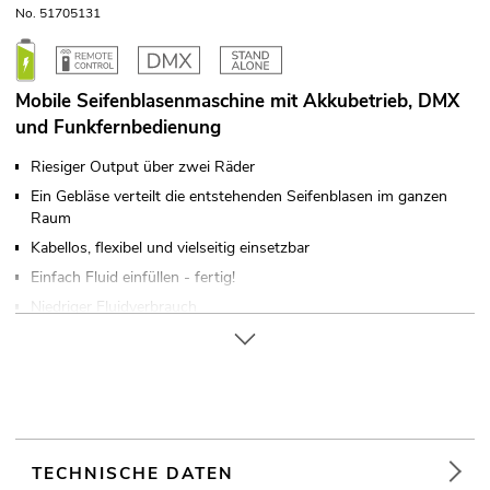
No. 51705131
Mobile Seifenblasenmaschine mit Akkubetrieb, DMX
und Funkfernbedienung
Riesiger Output über zwei Räder
Ein Gebläse verteilt die entstehenden Seifenblasen im ganzen
Raum
Kabellos, flexibel und vielseitig einsetzbar
Einfach Fluid einfüllen - fertig!
Niedriger Fluidverbrauch
Problemloses Nachfüllen der Seifenlauge
Ansteuerbar über Stand-alone; DMX; Funkfernsteuerung;
Timer
Integrierte Ladeautomatik
Betriebsdauer bis zu 5h
TECHNISCHE DATEN
Robuster Tragegriff