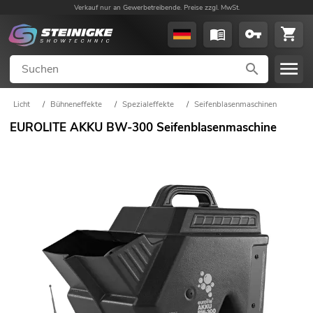
Verkauf nur an Gewerbetreibende. Preise zzgl. MwSt.
Licht
/
Bühneneffekte
/
Spezialeffekte
/
Seifenblasenmaschinen
EUROLITE AKKU BW-300 Seifenblasenmaschine