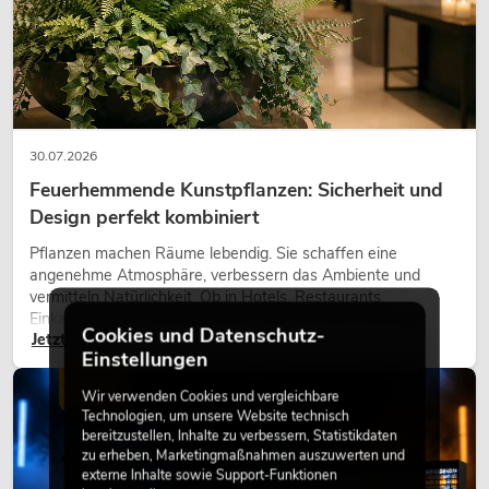
30.07.2026
Feuerhemmende Kunstpflanzen: Sicherheit und
Design perfekt kombiniert
Pflanzen machen Räume lebendig. Sie schaffen eine
angenehme Atmosphäre, verbessern das Ambiente und
vermitteln Natürlichkeit. Ob in Hotels, Restaurants,
Einkaufszentren, Bürogebäuden oder auf Messeständen:
Cookies und Datenschutz-
Jetzt lesen
eine hochwertige Begrünung gehört heute längst zum
Einstellungen
modernen Raumkonzept.
LICHT
Wir verwenden Cookies und vergleichbare
Technologien, um unsere Website technisch
bereitzustellen, Inhalte zu verbessern, Statistikdaten
zu erheben, Marketingmaßnahmen auszuwerten und
externe Inhalte sowie Support-Funktionen