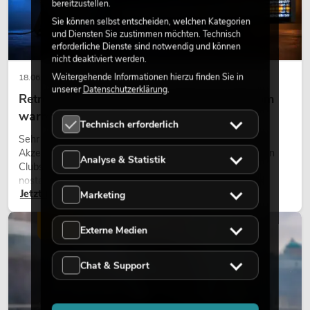
bereitzustellen.
Sie können selbst entscheiden, welchen Kategorien
und Diensten Sie zustimmen möchten. Technisch
erforderliche Dienste sind notwendig und können
nicht deaktiviert werden.
Weitergehende Informationen hierzu finden Sie in
18.06.2026
unserer
Datenschutzerklärung
.
Retro-Licht im modernen Lichtdesign: Warum
warmes Licht wieder wirkt
Technisch erforderlich
Sehr warmes Licht, sichtbare Leuchtflächen und farbige
Akzente prägen viele aktuelle Lichtdesigns auf Bühnen, in
Analyse & Statistik
Clubs und bei Events. Retro-Licht ist dabei kein rein
nostalgischer Effekt, sondern ein bewusst eingesetztes
Jetzt lesen
Gestaltungsmittel: Es schafft Atmosphäre, gibt Szenen
Marketing
Charakter und kann technische LED-Setups emotionaler
wirken lassen.
LICHT
Externe Medien
Chat & Support