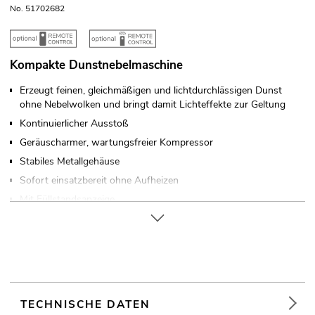
No. 51702682
Kompakte Dunstnebelmaschine
Erzeugt feinen, gleichmäßigen und lichtdurchlässigen Dunst
ohne Nebelwolken und bringt damit Lichteffekte zur Geltung
Kontinuierlicher Ausstoß
Geräuscharmer, wartungsfreier Kompressor
Stabiles Metallgehäuse
Sofort einsatzbereit ohne Aufheizen
Mit Füllstandsanzeige
Betrieb mit Nebelfluid auf Ölbasis
Ansteuerbar über Funkfernsteuerung (optional);
kabelgebundene Fernsteuerung (optional)
Für Anwendungsgebiete wie zum Beispiel: Bühne; Theater;
Verleiher
Einsatzmöglichkeit: Stehend
TECHNISCHE DATEN