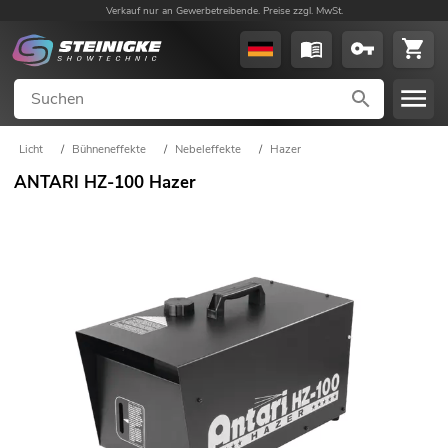
Verkauf nur an Gewerbetreibende. Preise zzgl. MwSt.
Licht
/
Bühneneffekte
/
Nebeleffekte
/
Hazer
ANTARI HZ-100 Hazer