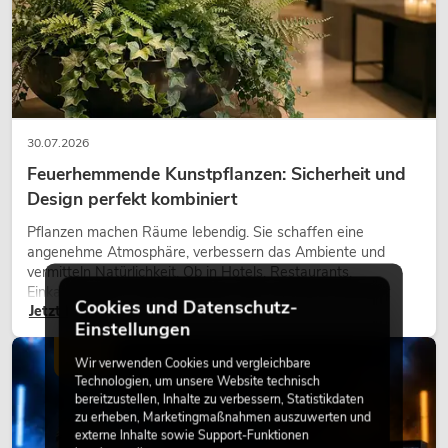
30.07.2026
Feuerhemmende Kunstpflanzen: Sicherheit und
Design perfekt kombiniert
Pflanzen machen Räume lebendig. Sie schaffen eine
angenehme Atmosphäre, verbessern das Ambiente und
vermitteln Natürlichkeit. Ob in Hotels, Restaurants,
Einkaufszentren, Bürogebäuden oder auf Messeständen:
Cookies und Datenschutz-
Jetzt lesen
eine hochwertige Begrünung gehört heute längst zum
Einstellungen
modernen Raumkonzept.
LICHT
Wir verwenden Cookies und vergleichbare
Technologien, um unsere Website technisch
bereitzustellen, Inhalte zu verbessern, Statistikdaten
zu erheben, Marketingmaßnahmen auszuwerten und
externe Inhalte sowie Support-Funktionen