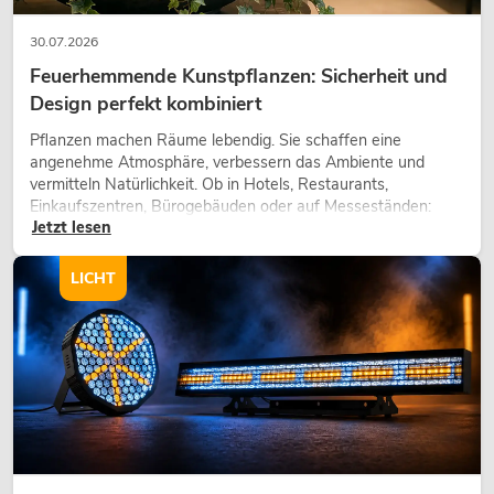
30.07.2026
Feuerhemmende Kunstpflanzen: Sicherheit und
Design perfekt kombiniert
Pflanzen machen Räume lebendig. Sie schaffen eine
angenehme Atmosphäre, verbessern das Ambiente und
vermitteln Natürlichkeit. Ob in Hotels, Restaurants,
Einkaufszentren, Bürogebäuden oder auf Messeständen:
Jetzt lesen
eine hochwertige Begrünung gehört heute längst zum
modernen Raumkonzept.
LICHT