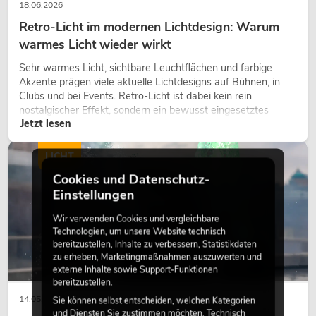
18.06.2026
Retro-Licht im modernen Lichtdesign: Warum
warmes Licht wieder wirkt
Sehr warmes Licht, sichtbare Leuchtflächen und farbige
Akzente prägen viele aktuelle Lichtdesigns auf Bühnen, in
Clubs und bei Events. Retro-Licht ist dabei kein rein
nostalgischer Effekt, sondern ein bewusst eingesetztes
Jetzt lesen
Gestaltungsmittel: Es schafft Atmosphäre, gibt Szenen
Charakter und kann technische LED-Setups emotionaler
wirken lassen.
LICHT
Cookies und Datenschutz-
Einstellungen
Wir verwenden Cookies und vergleichbare
Technologien, um unsere Website technisch
bereitzustellen, Inhalte zu verbessern, Statistikdaten
zu erheben, Marketingmaßnahmen auszuwerten und
externe Inhalte sowie Support-Funktionen
bereitzustellen.
14.05.2026
Sie können selbst entscheiden, welchen Kategorien
und Diensten Sie zustimmen möchten. Technisch