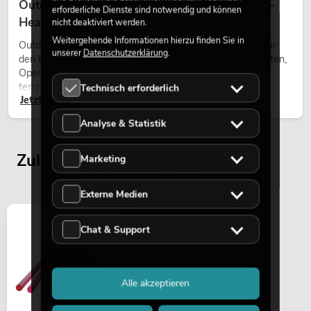
Outdoor Moving-Heads: Wetterfeste Moving-
erforderliche Dienste sind notwendig und können
Heads bei Events
nicht deaktiviert werden.
Weitergehende Informationen hierzu finden Sie in
Outdoor Moving-Heads sind bewegliche Scheinwerfer für
unserer
Datenschutzerklärung
.
den Einsatz im Freien. Sie werden bei Festivals, Stadtfesten,
Open-Air-Konzerten, Architekturinszenierungen und
temporären Außeninstallationen eingesetzt.
Technisch erforderlich
Jetzt lesen
Analyse & Statistik
Zuletzt angesehene Artikel
Marketing
Externe Medien
Chat & Support
Alle akzeptieren