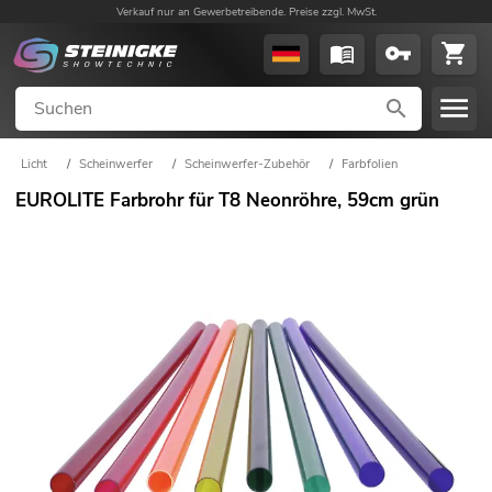
Verkauf nur an Gewerbetreibende. Preise zzgl. MwSt.
Licht
/
Scheinwerfer
/
Scheinwerfer-Zubehör
/
Farbfolien
EUROLITE Farbrohr für T8 Neonröhre, 59cm grün