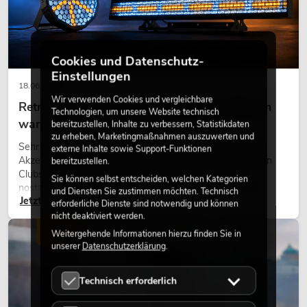
Cookies und Datenschutz-
Einstellungen
18.06.2026
Wir verwenden Cookies und vergleichbare
Retro-Licht im modernen Lichtdesign: Warum
Technologien, um unsere Website technisch
warmes Licht wieder wirkt
bereitzustellen, Inhalte zu verbessern, Statistikdaten
zu erheben, Marketingmaßnahmen auszuwerten und
Sehr warmes Licht, sichtbare Leuchtflächen und farbige
externe Inhalte sowie Support-Funktionen
Akzente prägen viele aktuelle Lichtdesigns auf Bühnen, in
bereitzustellen.
Clubs und bei Events. Retro-Licht ist dabei kein rein
Sie können selbst entscheiden, welchen Kategorien
nostalgischer Effekt, sondern ein bewusst eingesetztes
und Diensten Sie zustimmen möchten. Technisch
Jetzt lesen
Gestaltungsmittel: Es schafft Atmosphäre, gibt Szenen
erforderliche Dienste sind notwendig und können
Charakter und kann technische LED-Setups emotionaler
nicht deaktiviert werden.
wirken lassen.
LICHT
Weitergehende Informationen hierzu finden Sie in
unserer
Datenschutzerklärung
.
Technisch erforderlich