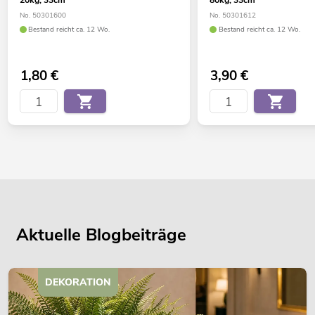
20kg, 33cm
80kg, 33cm
No. 50301600
No. 50301612
Bestand reicht ca. 12 Wo.
Bestand reicht ca. 12 Wo.
1,80
€
3,90
€
Aktuelle Blogbeiträge
DEKORATION