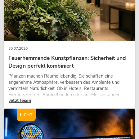
30.07.2026
Feuerhemmende Kunstpflanzen: Sicherheit und
Design perfekt kombiniert
Pflanzen machen Räume lebendig. Sie schaffen eine
angenehme Atmosphäre, verbessern das Ambiente und
vermitteln Natürlichkeit. Ob in Hotels, Restaurants,
Einkaufszentren, Bürogebäuden oder auf Messeständen:
Jetzt lesen
eine hochwertige Begrünung gehört heute längst zum
modernen Raumkonzept.
LICHT