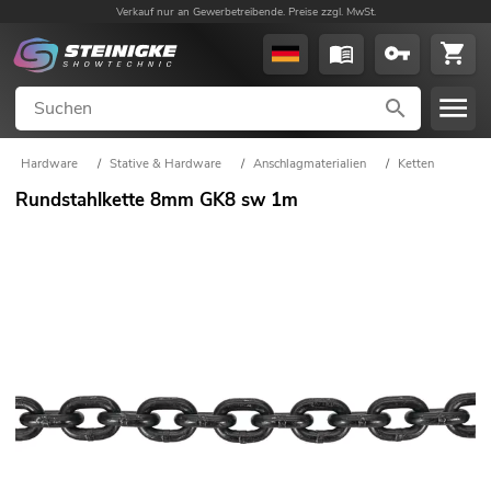
Verkauf nur an Gewerbetreibende. Preise zzgl. MwSt.
Hardware
/
Stative & Hardware
/
Anschlagmaterialien
/
Ketten
Rundstahlkette 8mm GK8 sw 1m