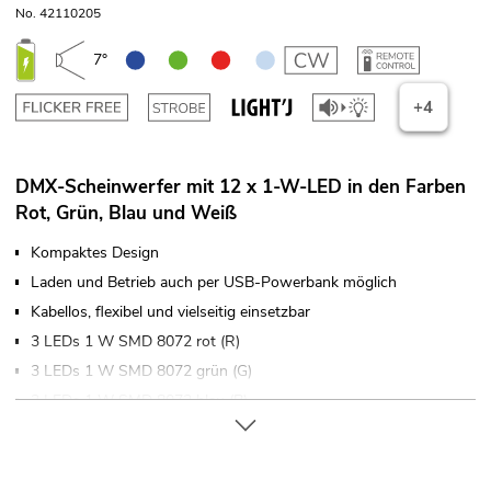
No. 42110205
7°
+4
DMX-Scheinwerfer mit 12 x 1-W-LED in den Farben
Rot, Grün, Blau und Weiß
Kompaktes Design
Laden und Betrieb auch per USB-Powerbank möglich
Kabellos, flexibel und vielseitig einsetzbar
3 LEDs 1 W SMD 8072 rot (R)
3 LEDs 1 W SMD 8072 grün (G)
3 LEDs 1 W SMD 8072 blau (B)
3 LEDs 1 W SMD 8072 kaltweiß (CW)
Farbmischung stufenlos; Farbwechsel einstellbar; Dimmer
elektronisch