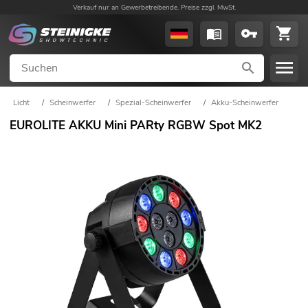
Verkauf nur an Gewerbetreibende. Preise zzgl. MwSt.
Licht
/
Scheinwerfer
/
Spezial-Scheinwerfer
/
Akku-Scheinwerfer
EUROLITE AKKU Mini PARty RGBW Spot MK2