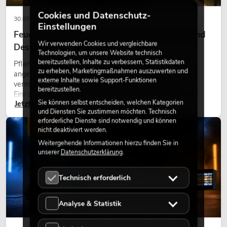
Cookies und Datenschutz-
30.07.2026
Einstellungen
Feuerhemmende Kunstpflanzen: Sicherheit und
Wir verwenden Cookies und vergleichbare
Design perfekt kombiniert
Technologien, um unsere Website technisch
bereitzustellen, Inhalte zu verbessern, Statistikdaten
Pflanzen machen Räume lebendig. Sie schaffen eine
zu erheben, Marketingmaßnahmen auszuwerten und
angenehme Atmosphäre, verbessern das Ambiente und
externe Inhalte sowie Support-Funktionen
vermitteln Natürlichkeit. Ob in Hotels, Restaurants,
bereitzustellen.
Einkaufszentren, Bürogebäuden oder auf Messeständen:
Sie können selbst entscheiden, welchen Kategorien
Jetzt lesen
eine hochwertige Begrünung gehört heute längst zum
und Diensten Sie zustimmen möchten. Technisch
modernen Raumkonzept.
erforderliche Dienste sind notwendig und können
LICHT
nicht deaktiviert werden.
Weitergehende Informationen hierzu finden Sie in
unserer
Datenschutzerklärung
.
Technisch erforderlich
Analyse & Statistik