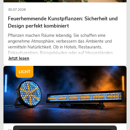
30.07.2026
Feuerhemmende Kunstpflanzen: Sicherheit und
Design perfekt kombiniert
Pflanzen machen Räume lebendig. Sie schaffen eine
angenehme Atmosphäre, verbessern das Ambiente und
vermitteln Natürlichkeit. Ob in Hotels, Restaurants,
Einkaufszentren, Bürogebäuden oder auf Messeständen:
Jetzt lesen
eine hochwertige Begrünung gehört heute längst zum
modernen Raumkonzept.
LICHT