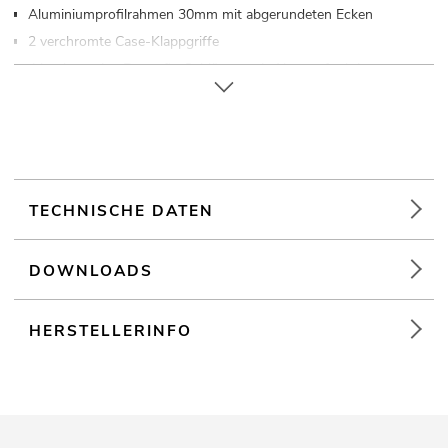
Aluminiumprofilrahmen 30mm mit abgerundeten Ecken
2 verchromte Case-Klappgriffe
4 hochwertige Butterfly-Schlösser mit Absperrfunktion
Verschließbar über
4 x Gummifüße
Weiterführende Informationen zu diesem Produkt finden Sie
unter "Downloads" im Datenblatt
TECHNISCHE DATEN
DOWNLOADS
HERSTELLERINFO