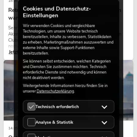
18.06.2026
Cookies und Datenschutz-
Retro-Licht im modernen Lichtdesign: Warum
Einstellungen
warmes Licht wieder wirkt
Wir verwenden Cookies und vergleichbare
Sehr warmes Licht, sichtbare Leuchtflächen und farbige
Technologien, um unsere Website technisch
Akzente prägen viele aktuelle Lichtdesigns auf Bühnen, in
bereitzustellen, Inhalte zu verbessern, Statistikdaten
Clubs und bei Events. Retro-Licht ist dabei kein rein
zu erheben, Marketingmaßnahmen auszuwerten und
nostalgischer Effekt, sondern ein bewusst eingesetztes
externe Inhalte sowie Support-Funktionen
Jetzt lesen
Gestaltungsmittel: Es schafft Atmosphäre, gibt Szenen
bereitzustellen.
Charakter und kann technische LED-Setups emotionaler
Sie können selbst entscheiden, welchen Kategorien
wirken lassen.
LICHT
und Diensten Sie zustimmen möchten. Technisch
erforderliche Dienste sind notwendig und können
nicht deaktiviert werden.
Weitergehende Informationen hierzu finden Sie in
unserer
Datenschutzerklärung
.
Technisch erforderlich
Analyse & Statistik
14.05.2026