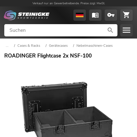
Verkauf nur an Gewerbetreibende. Preise zzgl. MwSt.
...
/
Cases & Racks
/
Gerätecases
/
Nebelmaschinen-Cases
ROADINGER Flightcase 2x NSF-100