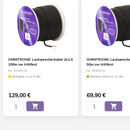
OMNITRONIC Lautsprecherkabel 2x1,5
OMNITRONIC Lautspreche
100m sw trittfest
50m sw trittfest
No. 3030011K
No. 3030011L
Verfügbar in ca. 9 Wo.
Bestand reicht ca. 12 Wo.
129,00
€
69,90
€