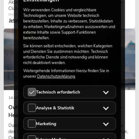
Akzente prägen viele aktuelle Lichtdesigns auf Bühnen, in
Clubs und bei Events. Retro-Licht ist dabei kein rein
Wir verwenden Cookies und vergleichbare
nostalgischer Effekt, sondern ein bewusst eingesetztes
Technologien, um unsere Website technisch
Jetzt lesen
Gestaltungsmittel: Es schafft Atmosphäre, gibt Szenen
bereitzustellen, Inhalte zu verbessern, Statistikdaten
Charakter und kann technische LED-Setups emotionaler
zu erheben, Marketingmaßnahmen auszuwerten und
externe Inhalte sowie Support-Funktionen
wirken lassen.
LICHT
bereitzustellen.
Sie können selbst entscheiden, welchen Kategorien
und Diensten Sie zustimmen möchten. Technisch
erforderliche Dienste sind notwendig und können
nicht deaktiviert werden.
Weitergehende Informationen hierzu finden Sie in
unserer
Datenschutzerklärung
.
Technisch erforderlich
14.05.2026
Outdoor Moving-Heads: Wetterfeste Moving-
Analyse & Statistik
Heads bei Events
Marketing
Outdoor Moving-Heads sind bewegliche Scheinwerfer für
den Einsatz im Freien. Sie werden bei Festivals, Stadtfesten,
Open-Air-Konzerten, Architekturinszenierungen und