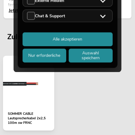
Externe Medien
temporären Außeninstallationen eingesetzt.
Jetzt lesen
Chat & Support
Zuletzt angesehene Artikel
Alle akzeptieren
Auswahl
Nur erforderliche
speichern
SOMMER CABLE
Lautsprecherkabel 2x2,5
100m sw FRNC