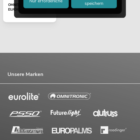
Nur erforderliche
speichern
OMNITRONIC Adapter
EU/CH Stecker 10A sw
Unsere Marken