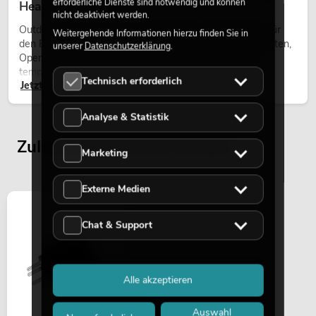
erforderliche Dienste sind notwendig und können
Heads bei Events
nicht deaktiviert werden.
Outdoor Moving-Heads sind bewegliche Scheinwerfer für
Weitergehende Informationen hierzu finden Sie in
den Einsatz im Freien. Sie werden bei Festivals, Stadtfesten,
unserer
Datenschutzerklärung
.
Open-Air-Konzerten, Architekturinszenierungen und
temporären Außeninstallationen eingesetzt.
Technisch erforderlich
Jetzt lesen
Analyse & Statistik
Zuletzt angesehene Artikel
Marketing
Externe Medien
Chat & Support
Alle akzeptieren
Auswahl