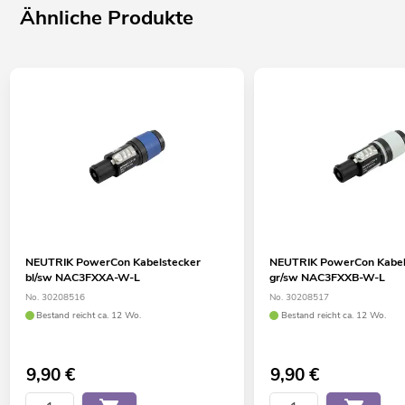
Ähnliche Produkte
NEUTRIK PowerCon Kabelstecker
NEUTRIK PowerCon Kabel
bl/sw NAC3FXXA-W-L
gr/sw NAC3FXXB-W-L
No. 30208516
No. 30208517
Bestand reicht ca. 12 Wo.
Bestand reicht ca. 12 Wo.
9,90
€
9,90
€