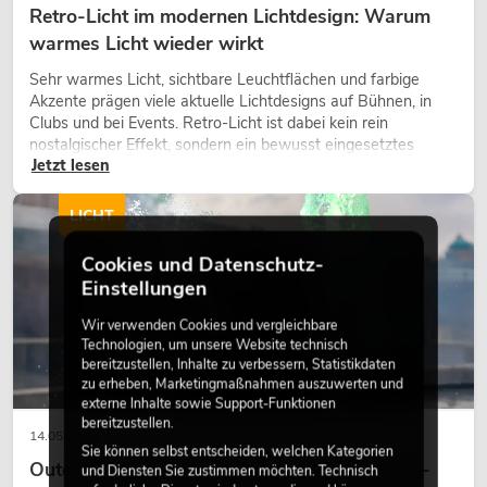
Retro-Licht im modernen Lichtdesign: Warum
warmes Licht wieder wirkt
Sehr warmes Licht, sichtbare Leuchtflächen und farbige
Akzente prägen viele aktuelle Lichtdesigns auf Bühnen, in
Clubs und bei Events. Retro-Licht ist dabei kein rein
nostalgischer Effekt, sondern ein bewusst eingesetztes
Jetzt lesen
Gestaltungsmittel: Es schafft Atmosphäre, gibt Szenen
Charakter und kann technische LED-Setups emotionaler
wirken lassen.
LICHT
Cookies und Datenschutz-
Einstellungen
Wir verwenden Cookies und vergleichbare
Technologien, um unsere Website technisch
bereitzustellen, Inhalte zu verbessern, Statistikdaten
zu erheben, Marketingmaßnahmen auszuwerten und
externe Inhalte sowie Support-Funktionen
bereitzustellen.
14.05.2026
Sie können selbst entscheiden, welchen Kategorien
Outdoor Moving-Heads: Wetterfeste Moving-
und Diensten Sie zustimmen möchten. Technisch