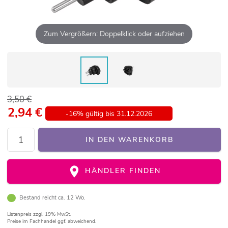
Zum Vergrößern: Doppelklick oder aufziehen
3,50 €
2,94
€
-16% gültig bis 31.12.2026
IN DEN WARENKORB
HÄNDLER FINDEN
Bestand reicht ca. 12 Wo.
Listenpreis
zzgl. 19% MwSt.
Preise im Fachhandel ggf. abweichend.