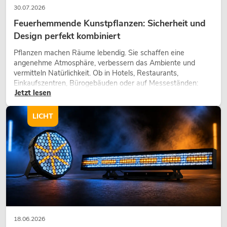
30.07.2026
Feuerhemmende Kunstpflanzen: Sicherheit und
Design perfekt kombiniert
Pflanzen machen Räume lebendig. Sie schaffen eine
angenehme Atmosphäre, verbessern das Ambiente und
vermitteln Natürlichkeit. Ob in Hotels, Restaurants,
Einkaufszentren, Bürogebäuden oder auf Messeständen:
Jetzt lesen
eine hochwertige Begrünung gehört heute längst zum
modernen Raumkonzept.
LICHT
18.06.2026