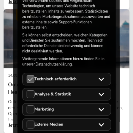
Wir verwenden Cookies und vergleichbare
Jetzt lesen
Gestaltungsmittel: Es schafft Atmosphäre, gibt Szenen
Technologien, um unsere Website technisch
Charakter und kann technische LED-Setups emotionaler
bereitzustellen, Inhalte zu verbessern, Statistikdaten
wirken lassen.
LICHT
zu erheben, Marketingmaßnahmen auszuwerten und
externe Inhalte sowie Support-Funktionen
bereitzustellen.
Sie können selbst entscheiden, welchen Kategorien
und Diensten Sie zustimmen möchten. Technisch
erforderliche Dienste sind notwendig und können
nicht deaktiviert werden.
Weitergehende Informationen hierzu finden Sie in
unserer
Datenschutzerklärung
.
14.05.2026
Technisch erforderlich
Outdoor Moving-Heads: Wetterfeste Moving-
Heads bei Events
Analyse & Statistik
Outdoor Moving-Heads sind bewegliche Scheinwerfer für
den Einsatz im Freien. Sie werden bei Festivals, Stadtfesten,
Marketing
Open-Air-Konzerten, Architekturinszenierungen und
temporären Außeninstallationen eingesetzt.
Externe Medien
Jetzt lesen