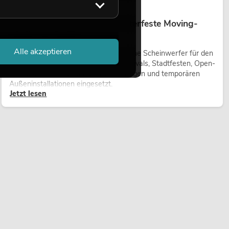
14.05.2026
Outdoor Moving-Heads: Wetterfeste Moving-
Heads bei Events
Alle akzeptieren
Outdoor Moving-Heads sind bewegliche Scheinwerfer für den
Einsatz im Freien. Sie werden bei Festivals, Stadtfesten, Open-
Air-Konzerten, Architekturinszenierungen und temporären
Außeninstallationen eingesetzt.
Jetzt lesen