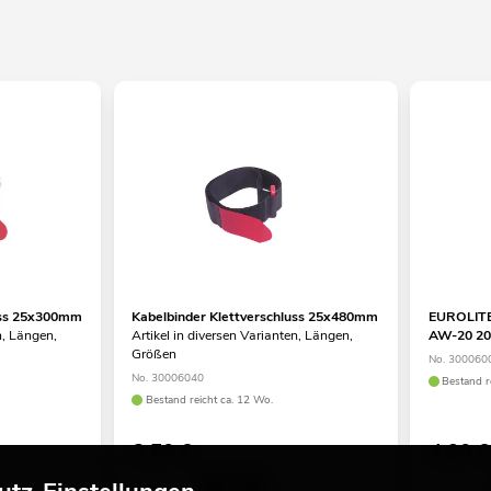
luss 25x300mm
Kabelbinder Klettverschluss 25x480mm
EUROLITE 
n, Längen,
Artikel in diversen Varianten, Längen,
AW-20 20
Größen
No. 300060
No. 30006040
Bestand r
Bestand reicht ca. 12 Wo.
2,50
€
4,90
€