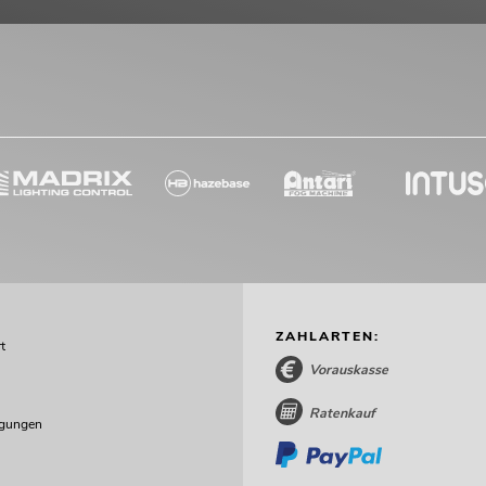
ZAHLARTEN:
t
Vorauskasse
Ratenkauf
ngungen