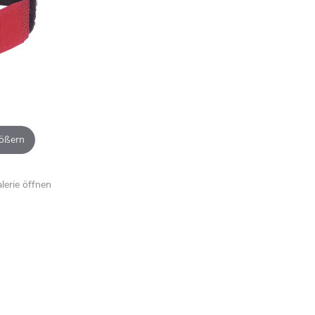
ößern
alerie öffnen