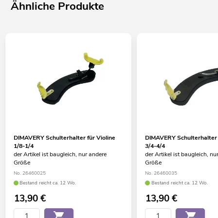
Ähnliche Produkte
DIMAVERY Schulterhalter für Violine
DIMAVERY Schulterhalter f
1/8-1/4
3/4-4/4
der Artikel ist baugleich, nur andere
der Artikel ist baugleich, nu
Größe
Größe
No. 26460025
No. 26460035
Bestand reicht ca. 12 Wo.
Bestand reicht ca. 12 Wo.
13,90
€
13,90
€