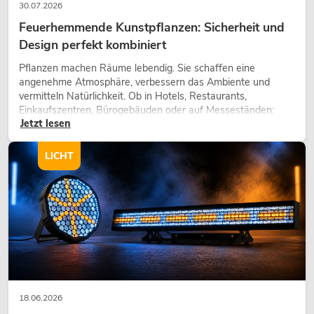
30.07.2026
Feuerhemmende Kunstpflanzen: Sicherheit und
Design perfekt kombiniert
Pflanzen machen Räume lebendig. Sie schaffen eine
angenehme Atmosphäre, verbessern das Ambiente und
vermitteln Natürlichkeit. Ob in Hotels, Restaurants,
Einkaufszentren, Bürogebäuden oder auf Messeständen:
Jetzt lesen
eine hochwertige Begrünung gehört heute längst zum
modernen Raumkonzept.
LICHT
18.06.2026