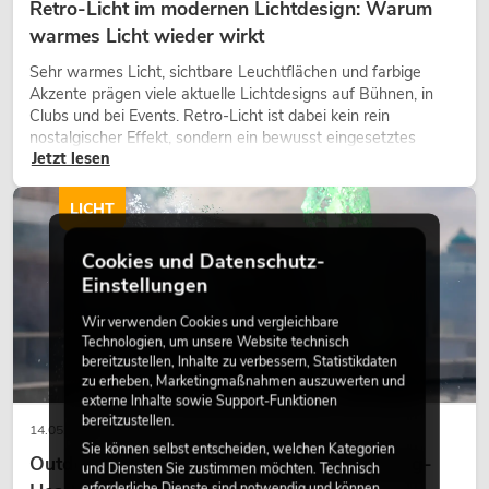
Retro-Licht im modernen Lichtdesign: Warum
warmes Licht wieder wirkt
Sehr warmes Licht, sichtbare Leuchtflächen und farbige
Akzente prägen viele aktuelle Lichtdesigns auf Bühnen, in
Clubs und bei Events. Retro-Licht ist dabei kein rein
nostalgischer Effekt, sondern ein bewusst eingesetztes
Jetzt lesen
Gestaltungsmittel: Es schafft Atmosphäre, gibt Szenen
Charakter und kann technische LED-Setups emotionaler
wirken lassen.
LICHT
Cookies und Datenschutz-
Einstellungen
Wir verwenden Cookies und vergleichbare
Technologien, um unsere Website technisch
bereitzustellen, Inhalte zu verbessern, Statistikdaten
zu erheben, Marketingmaßnahmen auszuwerten und
externe Inhalte sowie Support-Funktionen
bereitzustellen.
14.05.2026
Sie können selbst entscheiden, welchen Kategorien
Outdoor Moving-Heads: Wetterfeste Moving-
und Diensten Sie zustimmen möchten. Technisch
erforderliche Dienste sind notwendig und können