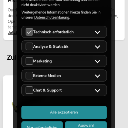
Heads bei Events
nicht deaktiviert werden.
Outdoor Moving-Heads sind bewegliche Scheinwerfer für
Weitergehende Informationen hierzu finden Sie in
den Einsatz im Freien. Sie werden bei Festivals, Stadtfesten,
unserer
Datenschutzerklärung
.
Open-Air-Konzerten, Architekturinszenierungen und
temporären Außeninstallationen eingesetzt.
Technisch erforderlich
Jetzt lesen
Analyse & Statistik
Zuletzt angesehene Artikel
Marketing
Externe Medien
Chat & Support
Alle akzeptieren
Auswahl
Nur erforderliche