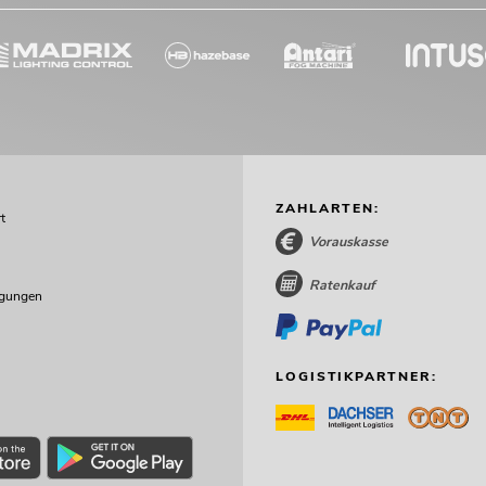
ZAHLARTEN:
t
Vorauskasse
Ratenkauf
ngungen
LOGISTIKPARTNER: