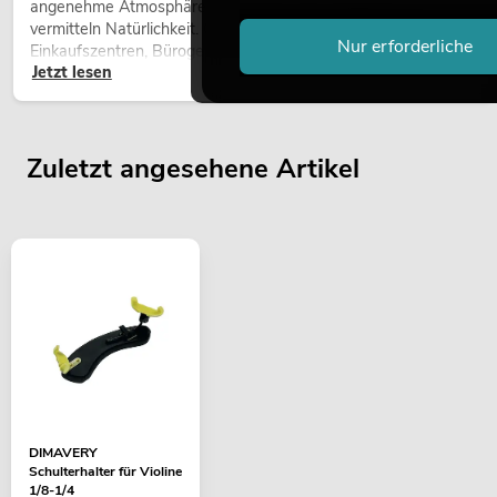
angenehme Atmosphäre, verbessern das Ambiente und
vermitteln Natürlichkeit. Ob in Hotels, Restaurants,
Nur erforderliche
Einkaufszentren, Bürogebäuden oder auf Messeständen: eine
Jetzt lesen
hochwertige Begrünung gehört heute längst zum modernen
Raumkonzept.
Zuletzt angesehene Artikel
DIMAVERY
Schulterhalter für Violine
1/8-1/4