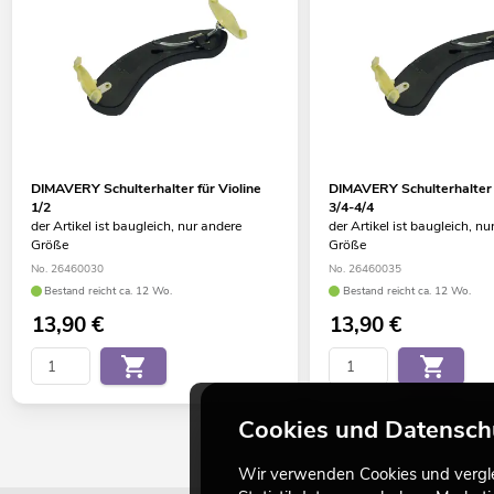
DIMAVERY Schulterhalter für Violine
DIMAVERY Schulterhalter f
1/2
3/4-4/4
der Artikel ist baugleich, nur andere
der Artikel ist baugleich, nu
Größe
Größe
No. 26460030
No. 26460035
Bestand reicht ca. 12 Wo.
Bestand reicht ca. 12 Wo.
13,90
€
13,90
€
Cookies und Datensch
Wir verwenden Cookies und verglei