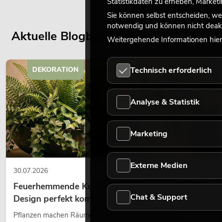
Statistikdaten zu erheben, Marke
Sie können selbst entscheiden, we
notwendig und können nicht deakt
Aktuelle Blogbeiträge
Weitergehende Informationen hierz
Technisch erforderlich
DEKORATION
Analyse & Statistik
Marketing
Externe Medien
30.07.2026
Feuerhemmende Kunstpflanzen: Sicherheit und
Chat & Support
Design perfekt kombiniert
Pflanzen machen Räume lebendig. Sie schaffen eine