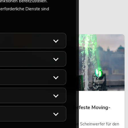
ktionen bereitzustellen.
rforderliche Dienste sind
LICHT
14.05.2026
Outdoor Moving-Heads: Wetterfeste Moving-
Heads bei Events
Outdoor Moving-Heads sind bewegliche Scheinwerfer für den