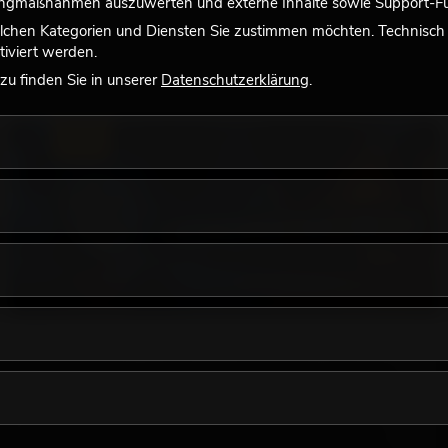
tingmaßnahmen auszuwerten und externe Inhalte sowie Support-Fun
lchen Kategorien und Diensten Sie zustimmen möchten. Technisch e
iviert werden.
u finden Sie in unserer
Datenschutzerklärung
.
LICHT
18.06.2026
Retro-Licht im modernen Lichtdesign: Warum
warmes Licht wieder wirkt
Sehr warmes Licht, sichtbare Leuchtflächen und farbige