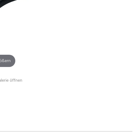
ößern
alerie öffnen