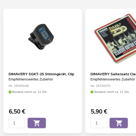
DIMAVERY SGKT-25 Stimmgerät, Clip
DIMAVERY Saitensatz Clas
Empfehlenswertes Zubehör
Empfehlenswertes Zubehör
No. 26300048
No. 26320070
Bestand reicht ca. 12 Wo.
Bestand reicht ca. 12 Wo.
6,50
€
5,90
€