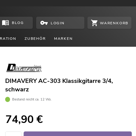
BLOG
WARENKORB
LOGIN
RATION
ZUBEHÖR
MARKEN
DIMAVERY AC-303 Klassikgitarre 3/4,
schwarz
Bestand reicht ca. 12 Wo.
74,90
€