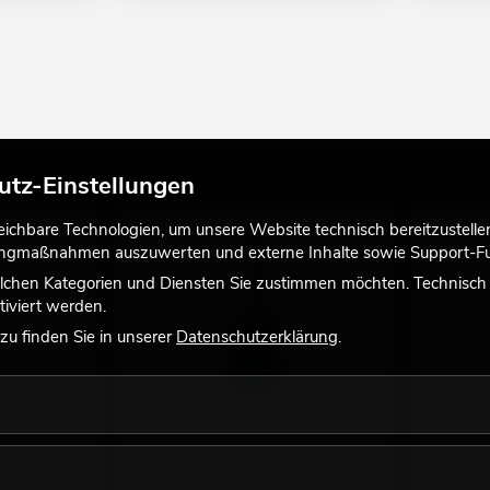
utz-Einstellungen
chbare Technologien, um unsere Website technisch bereitzustellen,
tingmaßnahmen auszuwerten und externe Inhalte sowie Support-Fun
lchen Kategorien und Diensten Sie zustimmen möchten. Technisch e
iviert werden.
u finden Sie in unserer
Datenschutzerklärung
.
itarre 3/4,
DIMAVERY AC-303 Klassikgitarre 3/4,
DIMAVERY 
blau
sunburst
ich, andere
der Artikel ist 100% baugleich, andere
der Artike