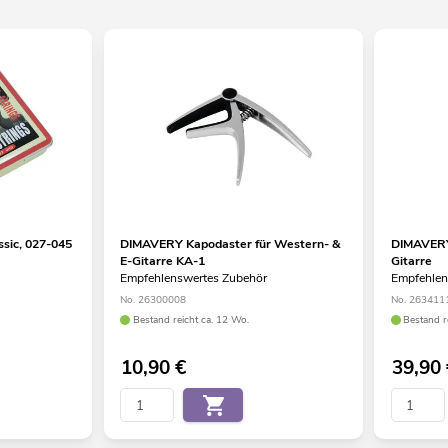
sic, 027-045
DIMAVERY Kapodaster für Western- &
DIMAVERY
E-Gitarre KA-1
Gitarre
Empfehlenswertes Zubehör
Empfehlen
No. 26300008
No. 263411
Bestand reicht ca. 12 Wo.
Bestand r
10,90
€
39,90