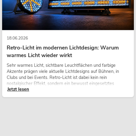
18.06.2026
Retro-Licht im modernen Lichtdesign: Warum
warmes Licht wieder wirkt
Sehr warmes Licht, sichtbare Leuchtflächen und farbige
Akzente prägen viele aktuelle Lichtdesigns auf Bühnen, in
Clubs und bei Events. Retro-Licht ist dabei kein rein
nostalgischer Effekt, sondern ein bewusst eingesetztes
Jetzt lesen
Gestaltungsmittel: Es schafft Atmosphäre, gibt Szenen
Charakter und kann technische LED-Setups emotionaler
wirken lassen.