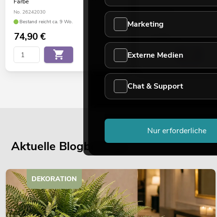
Farbe
Farbe
No. 26242030
No. 26242031
Bestand reicht ca. 9 Wo.
Verfügbar in ca. 9 Wo.
Marketing
74,90
€
74,90
€
Externe Medien
Chat & Support
Nur erforderliche
Aktuelle Blogbeiträge
DEKORATION