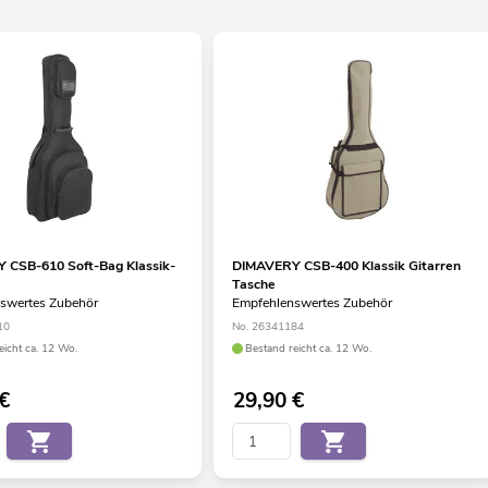
 CSB-610 Soft-Bag Klassik-
DIMAVERY CSB-400 Klassik Gitarren
Tasche
swertes Zubehör
Empfehlenswertes Zubehör
10
No. 26341184
eicht ca. 12 Wo.
Bestand reicht ca. 12 Wo.
€
29,90
€