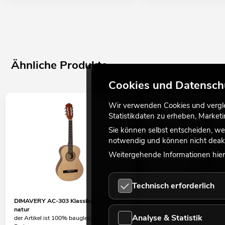
Ähnliche Produkte
Cookies und Datensch
Wir verwenden Cookies und verglei
Statistikdaten zu erheben, Marke
Sie können selbst entscheiden, we
notwendig und können nicht deakt
Weitergehende Informationen hierz
Technisch erforderlich
DIMAVERY AC-303 Klassikgitarre 3/4,
DIMAVERY AC-303 Klassikg
natur
weiß
Analyse & Statistik
der Artikel ist 100% baugleich, andere
der Artikel ist 100% baugle