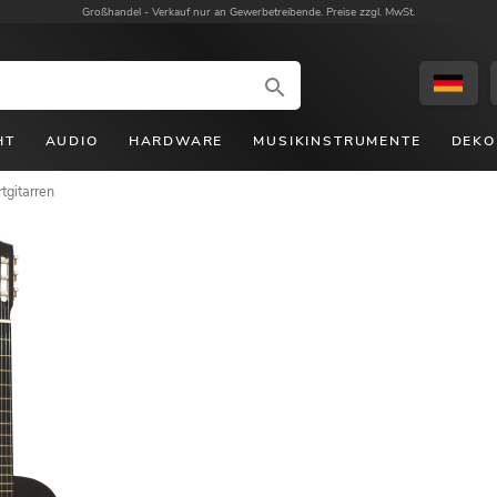
Großhandel -
Verkauf nur an Gewerbetreibende. Preise zzgl. MwSt.
HT
AUDIO
HARDWARE
MUSIKINSTRUMENTE
DEKO
tgitarren