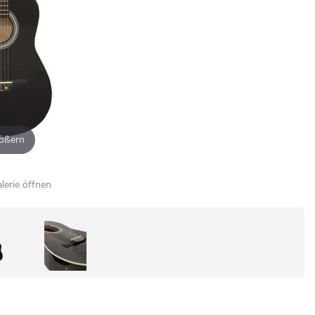
ößern
alerie öffnen