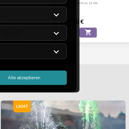
Bestand reicht ca. 12 Wo.
36
eicht ca. 12 Wo.
€
149,00
€
Alle akzeptieren
LICHT