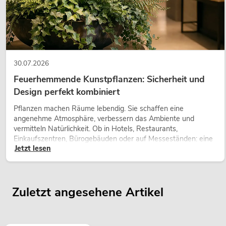
30.07.2026
Feuerhemmende Kunstpflanzen: Sicherheit und
Design perfekt kombiniert
Pflanzen machen Räume lebendig. Sie schaffen eine
angenehme Atmosphäre, verbessern das Ambiente und
vermitteln Natürlichkeit. Ob in Hotels, Restaurants,
Einkaufszentren, Bürogebäuden oder auf Messeständen: eine
Jetzt lesen
hochwertige Begrünung gehört heute längst zum modernen
Raumkonzept.
Zuletzt angesehene Artikel