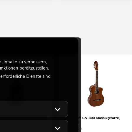
 Inhalte zu verbessern,
ktionen bereitzustellen.
rforderliche Dienste sind
AC-303 Klassikgitarre 3/4
DIMAVERY CN-300 Klassikgitarre,
mahagoni
l ist 100% baugleich, andere
No. 26235004