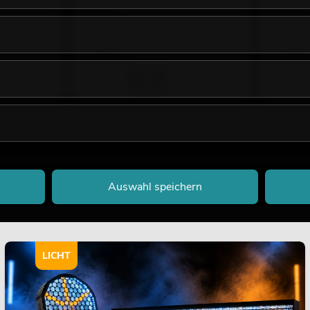
Farbe
Farbe
No. 26242032
No. 262420
Bestand reicht ca. 12 Wo.
Bestand r
74,90
€
74,90
Auswahl speichern
LICHT