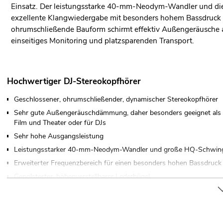
Einsatz. Der leistungsstarke 40-mm-Neodym-Wandler und di
exzellente Klangwiedergabe mit besonders hohem Bassdruck 
ohrumschließende Bauform schirmt effektiv Außengeräusche a
einseitiges Monitoring und platzsparenden Transport.
Hochwertiger DJ-Stereokopfhörer
Geschlossener, ohrumschließender, dynamischer Stereokopfhörer
Sehr gute Außengeräuschdämmung, daher besonders geeignet als M
Film und Theater oder für DJs
Sehr hohe Ausgangsleistung
Leistungsstarker 40-mm-Neodym-Wandler und große HQ-Schwin
Erweiterter Frequenzbereich für einen besonders hohen Bassdruck
Gepolsterter, höhenverstellbarer Lederbügel
Komfortabler Sitz durch angenehm weiche, ohrumschließende Ohr
Optimaler Tragekomfort durch einseitige Kabelführung (L)
Hörmuscheln klapp- und 180° drehbar für platzsparenden Transpor