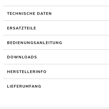
Goldbeschichteter 3,5-mm-Stereoklinkenstecker mit 6,3-mm-Adap
Für Anwendungsgebiete wie zum Beispiel: Mobile DJs / Alleinunter
TECHNISCHE DATEN
ERSATZTEILE
BEDIENUNGSANLEITUNG
DOWNLOADS
HERSTELLERINFO
LIEFERUMFANG