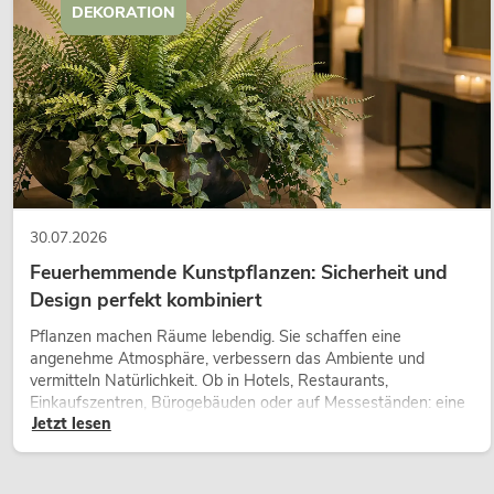
DEKORATION
30.07.2026
Feuerhemmende Kunstpflanzen: Sicherheit und
Design perfekt kombiniert
Pflanzen machen Räume lebendig. Sie schaffen eine
angenehme Atmosphäre, verbessern das Ambiente und
vermitteln Natürlichkeit. Ob in Hotels, Restaurants,
Einkaufszentren, Bürogebäuden oder auf Messeständen: eine
Jetzt lesen
hochwertige Begrünung gehört heute längst zum modernen
Raumkonzept.