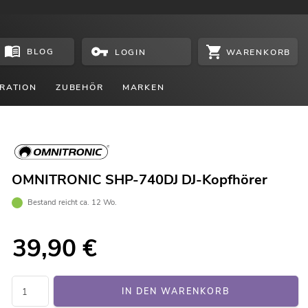
BLOG
WARENKORB
LOGIN
RATION
ZUBEHÖR
MARKEN
OMNITRONIC SHP-740DJ DJ-Kopfhörer
Bestand reicht ca. 12 Wo.
39,90
€
IN DEN WARENKORB