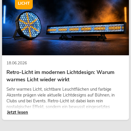
LICHT
18.06.2026
Retro-Licht im modernen Lichtdesign: Warum
warmes Licht wieder wirkt
Sehr warmes Licht, sichtbare Leuchtflächen und farbige
Akzente prägen viele aktuelle Lichtdesigns auf Bühnen, in
Clubs und bei Events. Retro-Licht ist dabei kein rein
nostalgischer Effekt, sondern ein bewusst eingesetztes
Jetzt lesen
Gestaltungsmittel: Es schafft Atmosphäre, gibt Szenen
Charakter und kann technische LED-Setups emotionaler
wirken lassen.