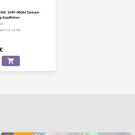
IC SHP-950M Deluxe-
g-Kopfhörer
35
eicht ca. 12 Wo.
€