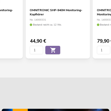
itoring-
OMNITRONIC SHP-940M Monitoring-
OMNITRON
Kopfhörer
Monitorin
No. 14000331
No. 140003
Bestand reicht ca. 12 Wo.
Bestand r
44,90
€
79,90