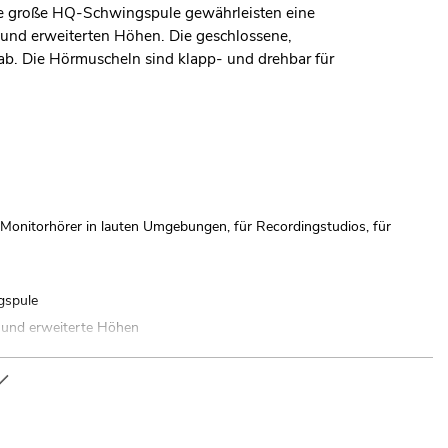
e große HQ-Schwingspule gewährleisten eine
und erweiterten Höhen. Die geschlossene,
b. Die Hörmuscheln sind klapp- und drehbar für
onitorhörer in lauten Umgebungen, für Recordingstudios, für
gspule
 und erweiterte Höhen
polster
t