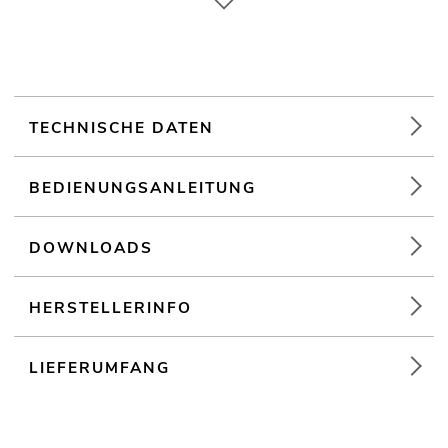
Ansteuerbar über LINKOUSTIC 4.2 Wireless Audio Link
(19") 48,3 cm Rackeinbau
Weiterführende Informationen zu diesem Produkt finden Sie
unter "Downloads" im Datenblatt
TECHNISCHE DATEN
BEDIENUNGSANLEITUNG
DOWNLOADS
HERSTELLERINFO
LIEFERUMFANG