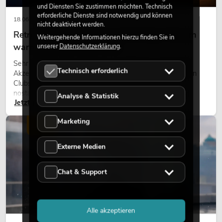
und Diensten Sie zustimmen möchten. Technisch
erforderliche Dienste sind notwendig und können
18.06.2026
nicht deaktiviert werden.
Retro-Licht im modernen Lichtdesign: Warum
Weitergehende Informationen hierzu finden Sie in
warmes Licht wieder wirkt
unserer
Datenschutzerklärung
.
Sehr warmes Licht, sichtbare Leuchtflächen und farbige
Technisch erforderlich
Akzente prägen viele aktuelle Lichtdesigns auf Bühnen, in
Clubs und bei Events. Retro-Licht ist dabei kein rein
nostalgischer Effekt, sondern ein bewusst eingesetztes
Analyse & Statistik
Jetzt lesen
Gestaltungsmittel: Es schafft Atmosphäre, gibt Szenen
Charakter und kann technische LED-Setups emotionaler
Marketing
wirken lassen.
LICHT
Externe Medien
Chat & Support
Alle akzeptieren