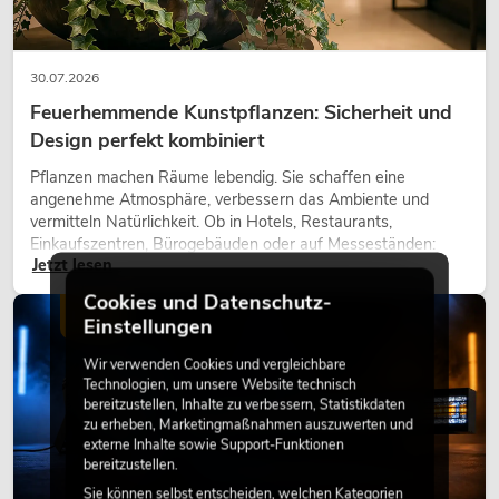
30.07.2026
Feuerhemmende Kunstpflanzen: Sicherheit und
Design perfekt kombiniert
Pflanzen machen Räume lebendig. Sie schaffen eine
angenehme Atmosphäre, verbessern das Ambiente und
vermitteln Natürlichkeit. Ob in Hotels, Restaurants,
Einkaufszentren, Bürogebäuden oder auf Messeständen:
Jetzt lesen
eine hochwertige Begrünung gehört heute längst zum
modernen Raumkonzept.
Cookies und Datenschutz-
LICHT
Einstellungen
Wir verwenden Cookies und vergleichbare
Technologien, um unsere Website technisch
bereitzustellen, Inhalte zu verbessern, Statistikdaten
zu erheben, Marketingmaßnahmen auszuwerten und
externe Inhalte sowie Support-Funktionen
bereitzustellen.
Sie können selbst entscheiden, welchen Kategorien