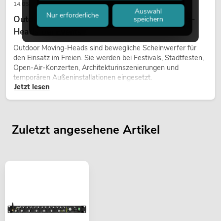
14.05.2026
Auswahl
Nur erforderliche
Outdoor Moving-Heads: Wetterfeste Moving-
speichern
Heads bei Events
Outdoor Moving-Heads sind bewegliche Scheinwerfer für
den Einsatz im Freien. Sie werden bei Festivals, Stadtfesten,
Open-Air-Konzerten, Architekturinszenierungen und
temporären Außeninstallationen eingesetzt.
Jetzt lesen
Zuletzt angesehene Artikel