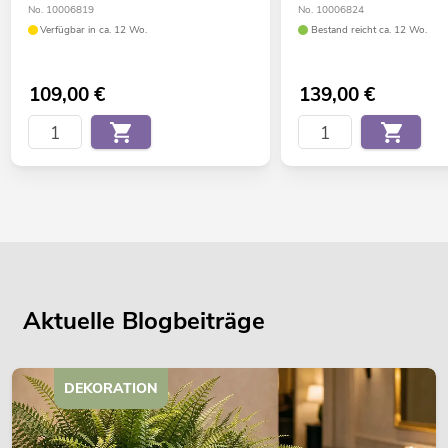
No. 10006819
No. 10006824
Verfügbar in ca. 12 Wo.
Bestand reicht ca. 12 Wo.
109,00
€
139,00
€
Aktuelle Blogbeiträge
DEKORATION