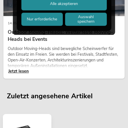
Alle akzeptieren
Auswahl
Nur erforderliche
speichern
14.05.2026
Outdoor Moving-Heads: Wetterfeste Moving-
Heads bei Events
Outdoor Moving-Heads sind bewegliche Scheinwerfer für
den Einsatz im Freien. Sie werden bei Festivals, Stadtfesten,
Open-Air-Konzerten, Architekturinszenierungen und
temporären Außeninstallationen eingesetzt.
Jetzt lesen
Zuletzt angesehene Artikel