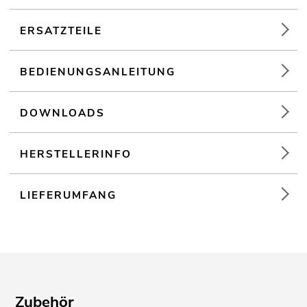
Für Anwendungsgebiete wie zum Beispiel: Partykeller; Mobile
DJs / Alleinunterhalter; mobilen Einsatz
ERSATZTEILE
BEDIENUNGSANLEITUNG
DOWNLOADS
HERSTELLERINFO
LIEFERUMFANG
Zubehör