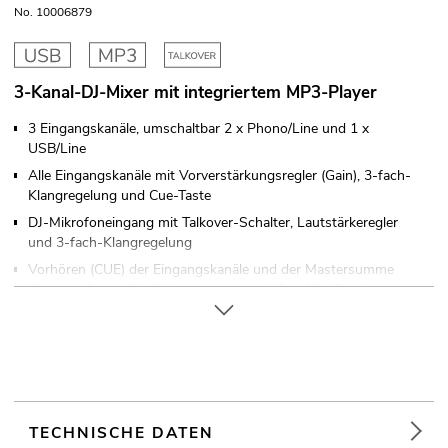
No. 10006879
3-Kanal-DJ-Mixer mit integriertem MP3-Player
3 Eingangskanäle, umschaltbar 2 x Phono/Line und 1 x
USB/Line
Alle Eingangskanäle mit Vorverstärkungsregler (Gain), 3-fach-
Klangregelung und Cue-Taste
DJ-Mikrofoneingang mit Talkover-Schalter, Lautstärkeregler
und 3-fach-Klangregelung
Vorhören (CUE) der Eingangskanäle und der Mastersumme
über regelbaren Kopfhörerausgang, mit Cue-Mix-Regler
Crossfader zum Überblenden zwischen den Phono/Line-
Eingängen
5-stellige Stereo-LED-Pegelanzeige, umschaltbar zwischen
Master- und PFL-Signal
Zusätzlicher Record-Ausgang
TECHNISCHE DATEN
Tischpultgehäuse