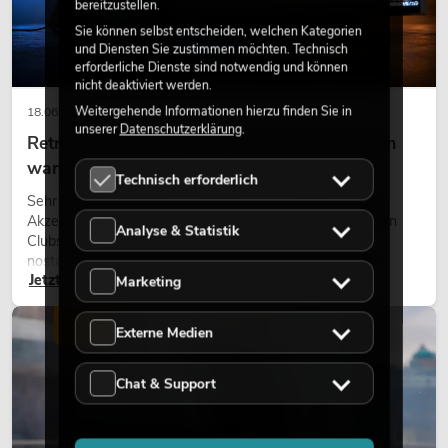
bereitzustellen.
Sie können selbst entscheiden, welchen Kategorien
und Diensten Sie zustimmen möchten. Technisch
erforderliche Dienste sind notwendig und können
nicht deaktiviert werden.
Weitergehende Informationen hierzu finden Sie in
18.06.2026
unserer
Datenschutzerklärung
.
Retro-Licht im modernen Lichtdesign: Warum
warmes Licht wieder wirkt
Technisch erforderlich
Sehr warmes Licht, sichtbare Leuchtflächen und farbige
Akzente prägen viele aktuelle Lichtdesigns auf Bühnen, in
Analyse & Statistik
Clubs und bei Events. Retro-Licht ist dabei kein rein
nostalgischer Effekt, sondern ein bewusst eingesetztes
Jetzt lesen
Gestaltungsmittel: Es schafft Atmosphäre, gibt Szenen
Marketing
Charakter und kann technische LED-Setups emotionaler
wirken lassen.
LICHT
Externe Medien
Chat & Support