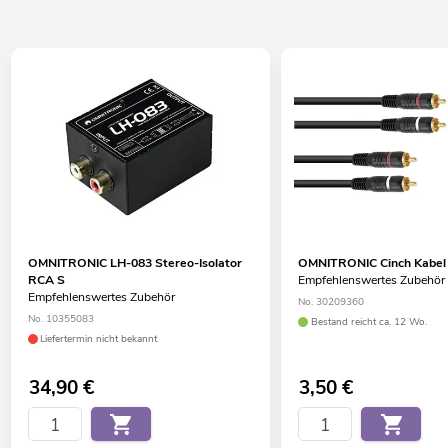
OMNITRONIC LH-083 Stereo-Isolator
OMNITRONIC Cinch Kabel
RCA S
Empfehlenswertes Zubehör
Empfehlenswertes Zubehör
No. 30209360
No. 10355083
Bestand reicht ca. 12 Wo.
Liefertermin nicht bekannt
34,90
€
3,50
€