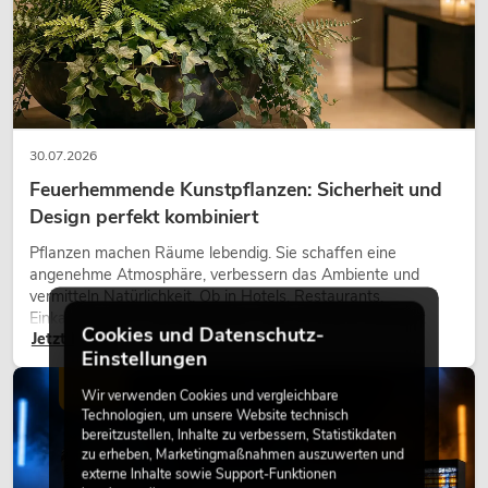
30.07.2026
Feuerhemmende Kunstpflanzen: Sicherheit und
Design perfekt kombiniert
Pflanzen machen Räume lebendig. Sie schaffen eine
angenehme Atmosphäre, verbessern das Ambiente und
vermitteln Natürlichkeit. Ob in Hotels, Restaurants,
Einkaufszentren, Bürogebäuden oder auf Messeständen:
Cookies und Datenschutz-
Jetzt lesen
eine hochwertige Begrünung gehört heute längst zum
Einstellungen
modernen Raumkonzept.
LICHT
Wir verwenden Cookies und vergleichbare
Technologien, um unsere Website technisch
bereitzustellen, Inhalte zu verbessern, Statistikdaten
zu erheben, Marketingmaßnahmen auszuwerten und
externe Inhalte sowie Support-Funktionen