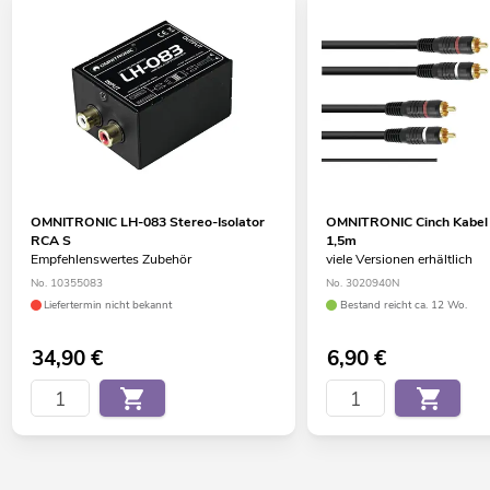
OMNITRONIC LH-083 Stereo-Isolator
OMNITRONIC Cinch Kabel
RCA S
1,5m
Empfehlenswertes Zubehör
viele Versionen erhältlich
No. 10355083
No. 3020940N
Liefertermin nicht bekannt
Bestand reicht ca. 12 Wo.
34,90
€
6,90
€