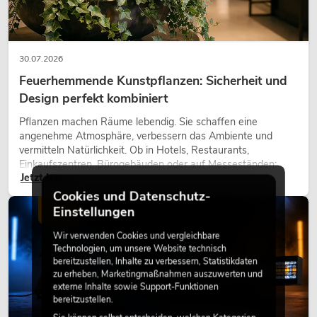
30.07.2026
Feuerhemmende Kunstpflanzen: Sicherheit und
Design perfekt kombiniert
Pflanzen machen Räume lebendig. Sie schaffen eine
angenehme Atmosphäre, verbessern das Ambiente und
vermitteln Natürlichkeit. Ob in Hotels, Restaurants,
Einkaufszentren, Bürogebäuden oder auf Messeständen:
Jetzt lesen
eine hochwertige Begrünung gehört heute längst zum
modernen Raumkonzept.
Cookies und Datenschutz-
Einstellungen
LICHT
Wir verwenden Cookies und vergleichbare
Technologien, um unsere Website technisch
bereitzustellen, Inhalte zu verbessern, Statistikdaten
zu erheben, Marketingmaßnahmen auszuwerten und
externe Inhalte sowie Support-Funktionen
bereitzustellen.