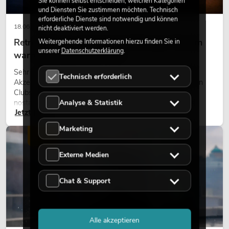
Sie können selbst entscheiden, welchen Kategorien
und Diensten Sie zustimmen möchten. Technisch
erforderliche Dienste sind notwendig und können
18.06.2026
nicht deaktiviert werden.
Retro-Licht im modernen Lichtdesign: Warum
Weitergehende Informationen hierzu finden Sie in
unserer
Datenschutzerklärung
.
warmes Licht wieder wirkt
Sehr warmes Licht, sichtbare Leuchtflächen und farbige
Technisch erforderlich
Akzente prägen viele aktuelle Lichtdesigns auf Bühnen, in
Clubs und bei Events. Retro-Licht ist dabei kein rein
Analyse & Statistik
nostalgischer Effekt, sondern ein bewusst eingesetztes
Jetzt lesen
Gestaltungsmittel: Es schafft Atmosphäre, gibt Szenen
Charakter und kann technische LED-Setups emotionaler
Marketing
wirken lassen.
LICHT
Externe Medien
Chat & Support
Alle akzeptieren