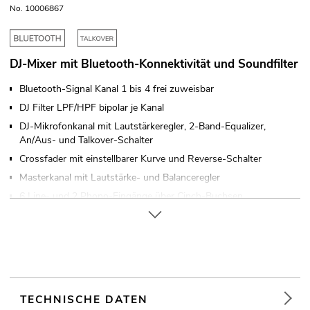
No. 10006867
DJ-Mixer mit Bluetooth-Konnektivität und Soundfilter
Bluetooth-Signal Kanal 1 bis 4 frei zuweisbar
DJ Filter LPF/HPF bipolar je Kanal
DJ-Mikrofonkanal mit Lautstärkeregler, 2-Band-Equalizer,
An/Aus- und Talkover-Schalter
Crossfader mit einstellbarer Kurve und Reverse-Schalter
Masterkanal mit Lautstärke- und Balanceregler
6 Line- und 2 Phono-Eingänge über Cinch-Buchsen
Zusätzlicher Record-Ausgang
Vorhören aller Eingangskanäle und der Mastersumme über
regelbaren Stereo-Kopfhörerausgang
Ansteuerbar über Bluetooth
Bluetooth: Reichweite von bis zu 20m
TECHNISCHE DATEN
Tischpultgehäuse