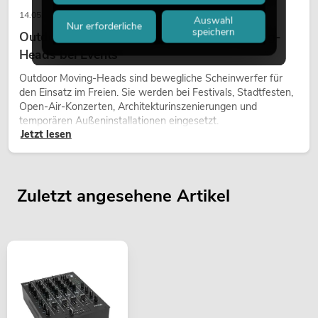
14.05.2026
Auswahl
Nur erforderliche
speichern
Outdoor Moving-Heads: Wetterfeste Moving-
Heads bei Events
Outdoor Moving-Heads sind bewegliche Scheinwerfer für
den Einsatz im Freien. Sie werden bei Festivals, Stadtfesten,
Open-Air-Konzerten, Architekturinszenierungen und
temporären Außeninstallationen eingesetzt.
Jetzt lesen
Zuletzt angesehene Artikel