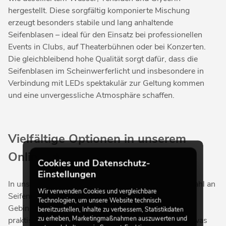
hergestellt. Diese sorgfältig komponierte Mischung
erzeugt besonders stabile und lang anhaltende
Seifenblasen – ideal für den Einsatz bei professionellen
Events in Clubs, auf Theaterbühnen oder bei Konzerten.
Die gleichbleibend hohe Qualität sorgt dafür, dass die
Seifenblasen im Scheinwerferlicht und insbesondere in
Verbindung mit LEDs spektakulär zur Geltung kommen
und eine unvergessliche Atmosphäre schaffen.
Vielfältige Optionen in unserem
Online Shop
Cookies und Datenschutz-
Einstellungen
In unserem Online Shop finden Sie eine große Auswahl an
Wir verwenden Cookies und vergleichbare
Seifenblasenfluiden in verschiedenen Farben und
Technologien, um unsere Website technisch
Gebindegrößen. Ob in handlichen Flaschen oder
bereitzustellen, Inhalte zu verbessern, Statistikdaten
zu erheben, Marketingmaßnahmen auszuwerten und
praktischen Kanistern – wir bieten Ihnen genau das, was