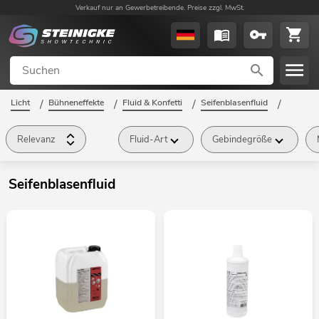
Verkauf nur an Gewerbetreibende. Preise zzgl. MwSt.
Licht
/
Bühneneffekte
/
Fluid & Konfetti
/
Seifenblasenfluid
/
Relevanz
Fluid-Art
Gebindegröße
Seifenblasenfluid