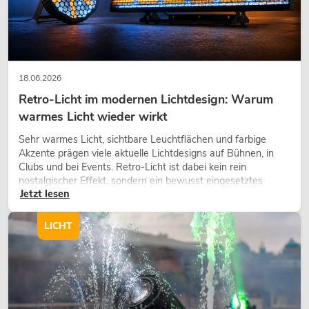
18.06.2026
Retro-Licht im modernen Lichtdesign: Warum
warmes Licht wieder wirkt
Sehr warmes Licht, sichtbare Leuchtflächen und farbige
Akzente prägen viele aktuelle Lichtdesigns auf Bühnen, in
Clubs und bei Events. Retro-Licht ist dabei kein rein
nostalgischer Effekt, sondern ein bewusst eingesetztes
Jetzt lesen
Gestaltungsmittel: Es schafft Atmosphäre, gibt Szenen
Charakter und kann technische LED-Setups emotionaler
wirken lassen.
LICHT