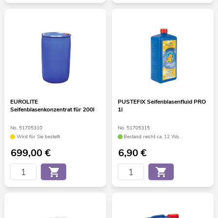
EUROLITE
PUSTEFIX Seifenblasenfluid PRO
Seifenblasenkonzentrat für 200l
1l
No. 51705310
No. 51705315
Wird für Sie bestellt
Bestand reicht ca. 12 Wo.
699,00
€
6,90
€