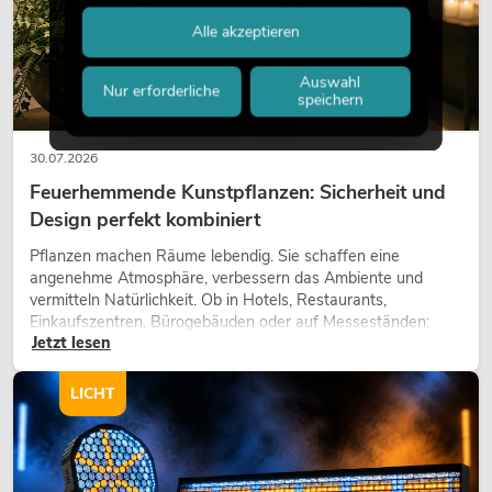
Alle akzeptieren
Auswahl
Nur erforderliche
speichern
30.07.2026
Feuerhemmende Kunstpflanzen: Sicherheit und
Design perfekt kombiniert
Pflanzen machen Räume lebendig. Sie schaffen eine
angenehme Atmosphäre, verbessern das Ambiente und
vermitteln Natürlichkeit. Ob in Hotels, Restaurants,
Einkaufszentren, Bürogebäuden oder auf Messeständen:
Jetzt lesen
eine hochwertige Begrünung gehört heute längst zum
modernen Raumkonzept.
LICHT