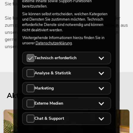
externe Inhalte sowie Support-Funktionen
Sie für Ihre Seifenblasenmaschine benötigen.
bereitzustellen.
Sie können selbst entscheiden, welchen Kategorien
Sie haben noch Fragen zur Seifenblasenflüssigkeit oder
und Diensten Sie zustimmen möchten. Technisch
zum passenden Zubehör für
Seifenblasenmaschinen
aus
erforderliche Dienste sind notwendig und können
nicht deaktiviert werden.
unserem Online Shop? Unser Team beantwortet Ihnen
Weitergehende Informationen hierzu finden Sie in
gerne Ihre Fragen und liefert Ihnen Informationen zu
unserer
Datenschutzerklärung
.
unserem hochwertigen Seifenblasenfluid.
Technisch erforderlich
Analyse & Statistik
Marketing
Aktuelle Blogbeiträge
Externe Medien
DEKORATION
Chat & Support