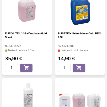
EUROLITE UV-Seifenblasenfluid
PUSTEFIX Seifenblasenfluid PRO
5l rot
2,5l
No. 51705222
No. 51705316
Bestand reicht ca. 12 Wo.
Liefertermin nicht bekannt
35,90
€
14,90
€