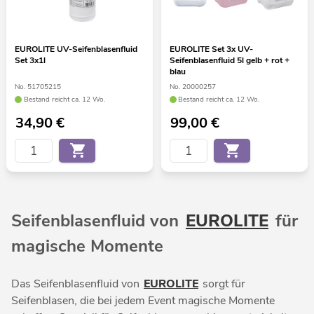
EUROLITE UV-Seifenblasenfluid
EUROLITE Set 3x UV-
Set 3x1l
Seifenblasenfluid 5l gelb + rot +
blau
No. 51705215
No. 20000257
Bestand reicht ca. 12 Wo.
Bestand reicht ca. 12 Wo.
34,90
€
99,00
€
Seifenblasenfluid von
EUROLITE
für
magische Momente
Das Seifenblasenfluid von
EUROLITE
sorgt für
Seifenblasen, die bei jedem Event magische Momente