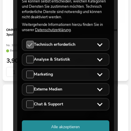
Sie können selbst entscheiden, welchen Kategorien
und Diensten Sie zustimmen möchten. Technisch
erforderliche Dienste sind notwendig und können
nicht deaktiviert werden.
Weitergehende Informationen hierzu finden Sie in
unserer
Datenschutzerklärung
.
OMNITRONIC IP XLR Stecker
OMNITRONIC IP XLR Buchse
3pol
3pol
Technisch erforderlich
No. 30208435
No. 30208436
Bestand reicht ca. 12 Wo.
Bestand reicht ca. 12 Wo.
Analyse & Statistik
3,90
€
3,90
€
Marketing
Externe Medien
Chat & Support
Alle akzeptieren