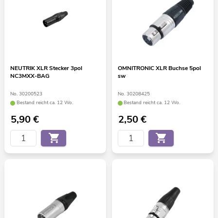
NEUTRIK XLR Stecker 3pol
OMNITRONIC XLR Buchse 5pol
NC3MXX-BAG
sw
No. 30200523
No. 30208425
Bestand reicht ca. 12 Wo.
Bestand reicht ca. 12 Wo.
5,90
€
2,50
€