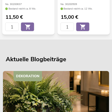
No. 30200637
No. 30200509
Bestand reicht ca. 8 Wo.
Bestand reicht ca. 12 Wo.
11,50
€
15,00
€
Aktuelle Blogbeiträge
DEKORATION