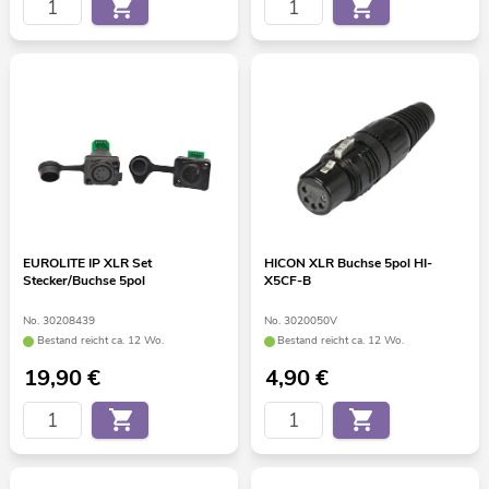
EUROLITE IP XLR Set
HICON XLR Buchse 5pol HI-
Stecker/Buchse 5pol
X5CF-B
No. 30208439
No. 3020050V
Bestand reicht ca. 12 Wo.
Bestand reicht ca. 12 Wo.
19,90
€
4,90
€