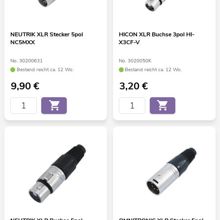
NEUTRIK XLR Stecker 5pol
HICON XLR Buchse 3pol HI-
NC5MXX
X3CF-V
No. 30200631
No. 3020050K
Bestand reicht ca. 12 Wo.
Bestand reicht ca. 12 Wo.
9,90
€
3,20
€