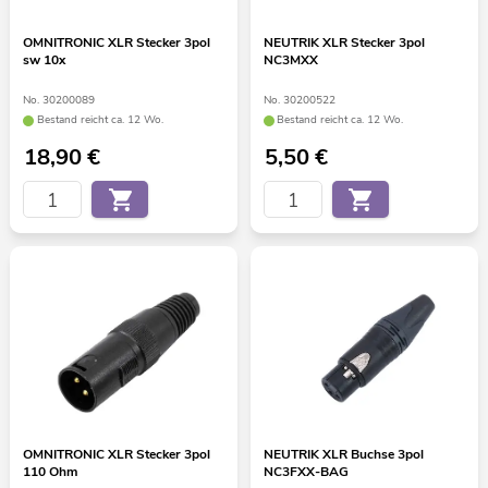
OMNITRONIC XLR Stecker 3pol
NEUTRIK XLR Stecker 3pol
sw 10x
NC3MXX
No. 30200089
No. 30200522
Bestand reicht ca. 12 Wo.
Bestand reicht ca. 12 Wo.
18,90
€
5,50
€
OMNITRONIC XLR Stecker 3pol
NEUTRIK XLR Buchse 3pol
110 Ohm
NC3FXX-BAG