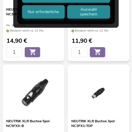
Auswahl
NEUTRIK XLR Stecker 3pol
NEUTRIK XLR Buchse 5pol
Nur erforderliche
speichern
NC3MX1-TOP
NC5FXX
No. 30200508
No. 30200636
Bestand reicht ca. 12 Wo.
Bestand reicht ca. 12 Wo.
14,90
€
11,90
€
NEUTRIK XLR Buchse 5pol
NEUTRIK XLR Buchse 3pol
NC5FXX-B
NC3FX1-TOP