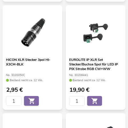
HICON XLR Stecker 3pol HI-
EUROLITE IP XLR Set
X3CM-BLK
Stecker/Buchse 5pol für LED IP
PIX Strobe RGB CW+WW
No. 3020050C
No. 30208441
Bestand reicht ca. 12 Wo.
Bestand reicht ca. 12 Wo.
2,95
€
19,90
€