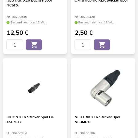
NEUTRIK XLR Buchse 5pol
OMNITRONIC XLR Stecker 5pol
NC5FX
No. 30200635
No. 30208420
Bestand reicht ca. 12 Wo.
Bestand reicht ca. 12 Wo.
12,50
€
2,50
€
HICON XLR Stecker 5pol HI-
NEUTRIK XLR Stecker 3pol
X5CM-B
NC3MRX
No. 30200514
No. 30200586