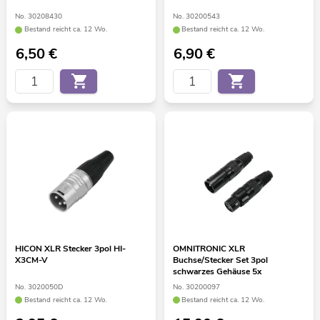
No. 30208430
No. 30200543
Bestand reicht ca. 12 Wo.
Bestand reicht ca. 12 Wo.
6,50
€
6,90
€
HICON XLR Stecker 3pol HI-
OMNITRONIC XLR
X3CM-V
Buchse/Stecker Set 3pol
schwarzes Gehäuse 5x
No. 3020050D
No. 30200097
Bestand reicht ca. 12 Wo.
Bestand reicht ca. 12 Wo.