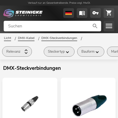
Verkauf nur an Gewerbetreibende. Preise zzgl. MwSt.
Licht
/
DMX-Kabel
/
DMX-Steckverbindungen
/
Relevanz
Steckertyp
Bauform
Mar
DMX-Steckverbindungen