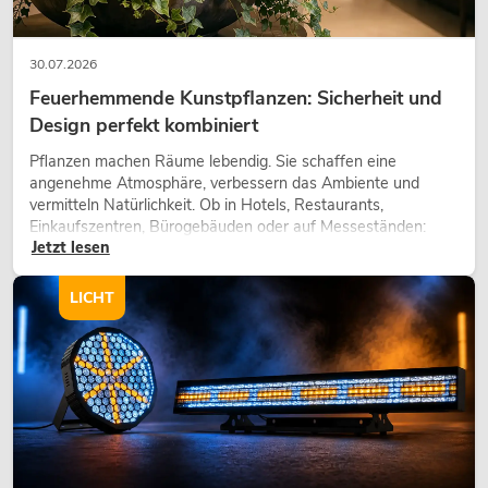
30.07.2026
Feuerhemmende Kunstpflanzen: Sicherheit und
Design perfekt kombiniert
Pflanzen machen Räume lebendig. Sie schaffen eine
angenehme Atmosphäre, verbessern das Ambiente und
vermitteln Natürlichkeit. Ob in Hotels, Restaurants,
Einkaufszentren, Bürogebäuden oder auf Messeständen:
Jetzt lesen
eine hochwertige Begrünung gehört heute längst zum
modernen Raumkonzept.
LICHT