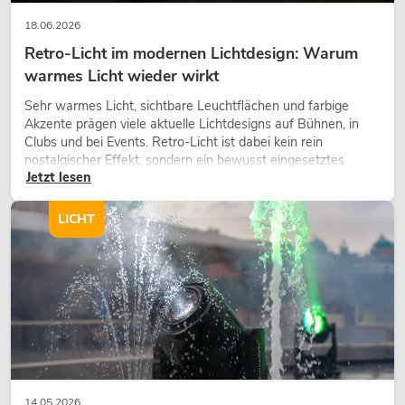
18.06.2026
Retro-Licht im modernen Lichtdesign: Warum
warmes Licht wieder wirkt
Sehr warmes Licht, sichtbare Leuchtflächen und farbige
Akzente prägen viele aktuelle Lichtdesigns auf Bühnen, in
Clubs und bei Events. Retro-Licht ist dabei kein rein
nostalgischer Effekt, sondern ein bewusst eingesetztes
Jetzt lesen
Gestaltungsmittel: Es schafft Atmosphäre, gibt Szenen
Charakter und kann technische LED-Setups emotionaler
wirken lassen.
LICHT
14.05.2026