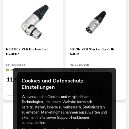
NEUTRIK XLR Buchse 3pol
HICON XLR Stecker 3pol HI-
NC3FRX
X3CM
No. 30200585
No. 3020050B
Bestand reicht ca. 12 Wo.
Bestand reicht ca. 12 Wo.
11,95
€
3,90
€
Cookies und Datenschutz-
Einstellungen
Wir verwenden Cookies und vergleichbare
Technologien, um unsere Website technisch
bereitzustellen, Inhalte zu verbessern, Statistikdaten
zu erheben, Marketingmaßnahmen auszuwerten und
externe Inhalte sowie Support-Funktionen
bereitzustellen.