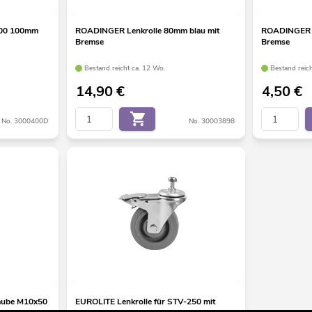
100 100mm
ROADINGER Lenkrolle 80mm blau mit
ROADINGER L
Bremse
Bremse
Bestand reicht ca. 12 Wo.
Bestand reic
14,90
€
4,50
€
No. 3000400D
No. 30003898
aube M10x50
EUROLITE Lenkrolle für STV-250 mit