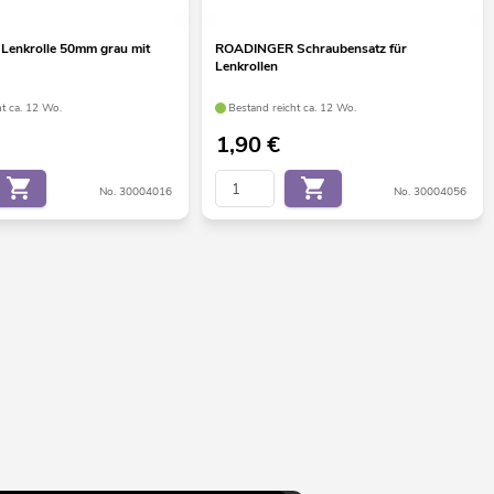
enkrolle 50mm grau mit
ROADINGER Schraubensatz für
Lenkrollen
ht ca. 12 Wo.
Bestand reicht ca. 12 Wo.
1,90
€
No. 30004016
No. 30004056