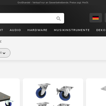
Großhandel -
Verkauf nur an Gewerbetreibende. Preise zzgl. MwSt.
HT
AUDIO
HARDWARE
MUSIKINSTRUMENTE
DEKO
r
it