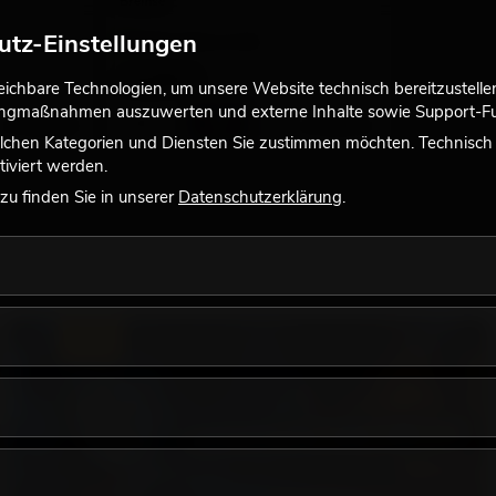
Bremse
utz-Einstellungen
Bestand reicht ca. 12 Wo.
14,90
€
chbare Technologien, um unsere Website technisch bereitzustellen,
tingmaßnahmen auszuwerten und externe Inhalte sowie Support-Fun
No. 30004058
No. 59007131
lchen Kategorien und Diensten Sie zustimmen möchten. Technisch e
iviert werden.
u finden Sie in unserer
Datenschutzerklärung
.
LICHT