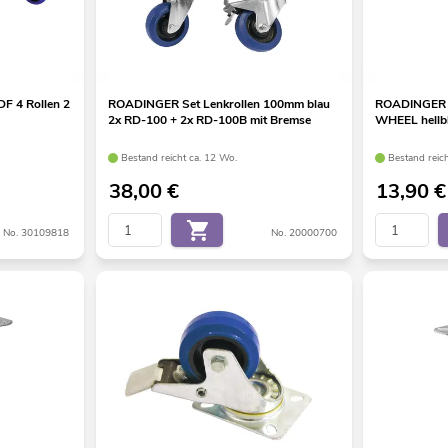
F 4 Rollen 2
ROADINGER Set Lenkrollen 100mm blau
ROADINGER 
2x RD-100 + 2x RD-100B mit Bremse
WHEEL hellb
Bestand reicht ca. 12 Wo.
Bestand reic
38,00
€
13,90
€
No. 30109818
No. 20000700