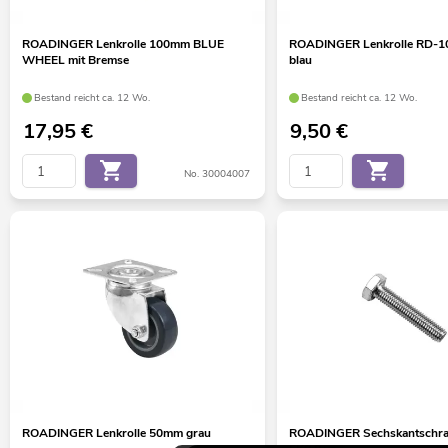
ROADINGER Lenkrolle 100mm BLUE
ROADINGER Lenkrolle RD-
WHEEL mit Bremse
blau
Bestand reicht ca. 12 Wo.
Bestand reicht ca. 12 Wo.
17,95
€
9,50
€
No. 30004007
ROADINGER Lenkrolle 50mm grau
ROADINGER Sechskantschr