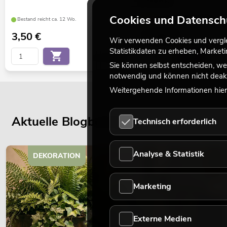
FK8.8 vz
Cookies und Datensch
Bestand reicht ca. 12 Wo.
nur noch wenige verfügbar
3,50
€
1,50
€
Wir verwenden Cookies und verglei
Statistikdaten zu erheben, Marke
No. 30004015
Sie können selbst entscheiden, we
notwendig und können nicht deakt
Weitergehende Informationen hierz
Aktuelle Blogbeiträge
Technisch erforderlich
Analyse & Statistik
DEKORATION
Marketing
Externe Medien