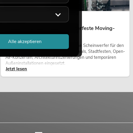
14.05.2026
Outdoor Moving-Heads: Wetterfeste Moving-
Heads bei Events
Alle akzeptieren
Outdoor Moving-Heads sind bewegliche Scheinwerfer für den
Einsatz im Freien. Sie werden bei Festivals, Stadtfesten, Open-
Air-Konzerten, Architekturinszenierungen und temporären
Außeninstallationen eingesetzt.
Jetzt lesen